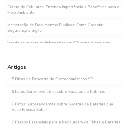
Coleta de Celulares: Entenda Importância e Benefícios para o
Meio Ambiente
Incineração de Documentos Públicos: Como Garantir
Segurança e Sigilo
Venda de sucata de informática em SP: como lucrar com
equipamentos antigos
Compra de Material Informático Usado: Dicas para
Economizar e Fazer Boas Aquisições
Artigos
Destruição de Documentos Sigilosos é Essencial para
5 Dicas de Descarte de Eletrodomésticos SP
Proteger sua Privacidade e Segurança
6 Fatos Surpreendentes sobre Sucatas de Baterias
Coleta de Lixo Eletrônico SP: Como Descartar Seus
Equipamentos de Forma Sustentável
6 Fatos Surpreendentes sobre Sucatas de Baterias que
Você Precisa Saber
6 Passos Essenciais para a Reciclagem de Pilhas e Baterias