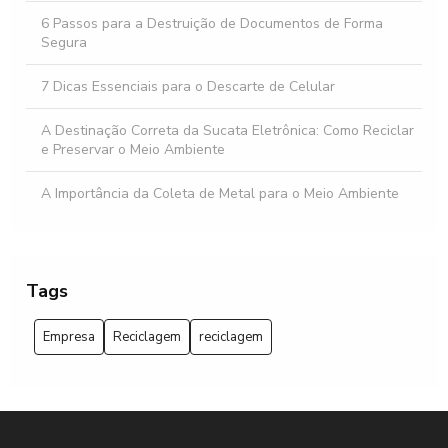
6 Passos para a Destruição de Documentos de Forma
Segura
7 Dicas Essenciais para o Descarte de Celular
A Destinação Correta da Sucata Eletrônica: Como Reciclar
e Preservar o Meio Ambiente
A Importância da Coleta de Metal para o Meio Ambiente
A Importância da Coleta de Resíduos Industriais: Como
Fazer a Diferença em seu Negócio
Tags
A importância da reciclagem de sucata eletrônica: faça a
diferença você também!
Empresa
Reciclagem
reciclagem
Aprenda a Importância do Descarte de Documentos
Empresariais com Segurança
Benefícios do Serviço de Compostagem