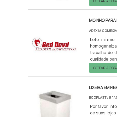
COTAR AGOR
empresa!.
MOINHO PARA
ADEXIM COMEXI
Lote mínimo
homogeneizad
trabalho de 
qualidade par
químico, ac
COTAR AGOR
laboratório.
dissolvedor 
peso.
LIXEIRA EM FI
ECOPLAST
/ BRAS
Por favor, i
de suas lojas 