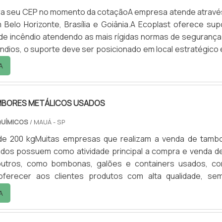
sira seu CEP no momento da cotaçãoA empresa atende atravé
 Belo Horizonte, Brasília e Goiânia.A Ecoplast oferece sup
 de incêndio atendendo as mais rígidas normas de segurança
ndios, o suporte deve ser posicionado em local estratégico 
o. Os mesmos são produzidos conforme legislação est
A
0 mm do solo.O suporte é responsável por deixar o ambi
e organizado e agradável esteticamente.Os mode.
MBORES METÁLICOS USADOS
QUÍMICOS
/ MAUÁ - SP
de 200 kgMuitas empresas que realizam a venda de tamb
ados possuem como atividade principal a compra e venda d
outros, como bombonas, galões e containers usados, c
oferecer aos clientes produtos com alta qualidade, se
as normas ambientais e pensando na sustentabilidade 
A
 do meio ambiente.As utilidades dos tambores Os tamb
plicados em diversos segmentos sendo eles econômico