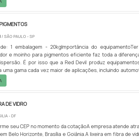
A
 PIGMENTOS
M
/ SÃO PAULO - SP
 de: 1 embalagem - 20kgImportância do equipamentoTe
or e moinho para pigmentos eficiente faz toda a diferenç
dispersão. É por isso que a Red Devil produz equipamento
a uma gama cada vez maior de aplicações, incluindo automot
abamentos em madeira, marítimo e outras aplicaçõe
A
O homogeneizador e moinho para pigmentos tem a funçã
de resinas, emulsificador e redispersor de sistemas com 
BRA DE VIDRO
ILIA - DF
nforme seu CEP no momento da cotaçãoA empresa atende atr
em Belo Horizonte, Brasília e Goiânia.A lixeira em fibra de vi