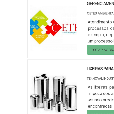
GERENCIAMEN
CETES AMBIENTA
Atendimento e
processos de
exemplo, dep
um processo i
ser descartad
COTAR AGOR
No caso, do s
reaproveitado
LIXEIRAS PARA
TEKNOVAL INDÚS
As lixeiras p
limpeza dos a
usuário preci
encontradas
solicitaçõe