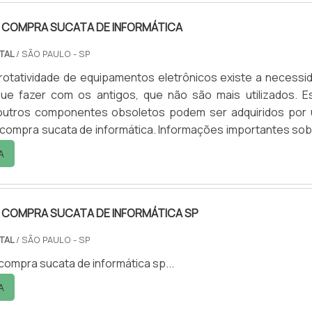
 COMPRA SUCATA DE INFORMÁTICA
NTAL
/ SÃO PAULO - SP
 rotatividade de equipamentos eletrônicos existe a necessi
ue fazer com os antigos, que não são mais utilizados. E
outros componentes obsoletos podem ser adquiridos por
compra sucata de informática. Informações importantes sob
e eletrônicosExistem algumas peças que podem ser reutiliz
A
 o primeiro passo é não jogá-las no lixo comum. Já que isso,...
 COMPRA SUCATA DE INFORMÁTICA SP
NTAL
/ SÃO PAULO - SP
ompra sucata de informática sp...
A