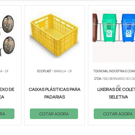
IA - DF
ECOPLAST
/ BRASILIA - DF
TEKNOVAL INDÚSTRIA E COM
LTDA
/ SÃO BERNARDO DO CA
SP
EXO DE
CAIXAS PLÁSTICAS PARA
LIXEIRAS DE COLE
ÇA
PADARIAS
SELETIVA
RA
COTAR AGORA
COTAR AGORA