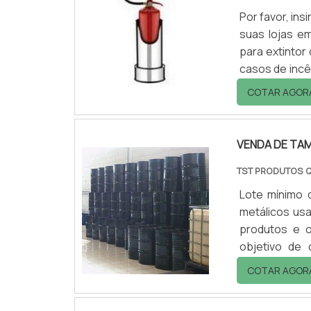
Por favor, in
suas lojas em
para extintor
casos de incê
fácil acess
COTAR AGOR
elevado a 20
aparentement
VENDA DE TA
TST PRODUTOS 
Lote mínimo 
metálicos us
produtos e 
objetivo de 
respeitando 
COTAR AGOR
preservação
podem ser a