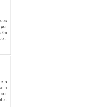
RECICLAGEM DE ELETRÔNICOS SP
RECICLAGEM DE EQUIPAMENTOS
ELETRÔNICOS
 dos
 por
RECICLAGEM DE INFORMATICA EM SP
s.Em
RECICLAGEM DE LIXO ELETRÔNICO
odem
vas.
RECICLAGEM DE MATERIAL ELETRÔNICO
 são
RECICLAGEM DE PLACAS ELETRÔNICAS
RECICLAGEM DE PRODUTOS ELETRÔNICOS
RECICLAGEM DE SUCATA ELETRÔNICA
 e a
ue o
RECICLAR MONITOR
 ser
RECICLAR MOUSE
ntes
om a