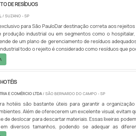
TO DE RESÍDUOS
L
/ SUZANO - SP
xclusivo para São PauloDar destinação correta aos rejeitos
 produção industrial ou em segmentos como o hospitalar,
ende de um plano de gerenciamento de resíduos adequado
ndustrial todo o rejeito é considerado como resíduos que p
os ou utilizados como insumo em outras atividades produti
A
egmento hospitalar os resíduos de nível 1, normalmente não
s, mas mesmo assim precisam ser tratados.
 HOTÉIS
TRIA E COMÉRCIO LTDA
/ SÃO BERNARDO DO CAMPO - SP
ara hotéis são bastante úteis para garantir a organização
mbientes. Além de oferecerem um excelente visual, evitam q
se de deslocar para descartar materiais. Essas lixeiras podem
 em diversos tamanhos, podendo se adequar as difere
s.Confira maiores informações entrando em contato c