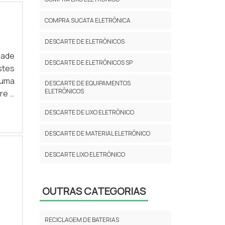
COMPRA SUCATA ELETRÔNICA
DESCARTE DE ELETRÔNICOS
dade
DESCARTE DE ELETRÔNICOS SP
stes
 uma
DESCARTE DE EQUIPAMENTOS
ELETRÔNICOS
re a
ada,
DESCARTE DE LIXO ELETRÔNICO
DESCARTE DE MATERIAL ELETRÔNICO
DESCARTE LIXO ELETRÔNICO
EMPRESA DE RECICLAGEM
OUTRAS CATEGORIAS
EMPRESAS QUE COMPRAM LIXO
ELETRÔNICO
RECICLAGEM DE BATERIAS
EMPRESAS QUE RECICLAM LIXO