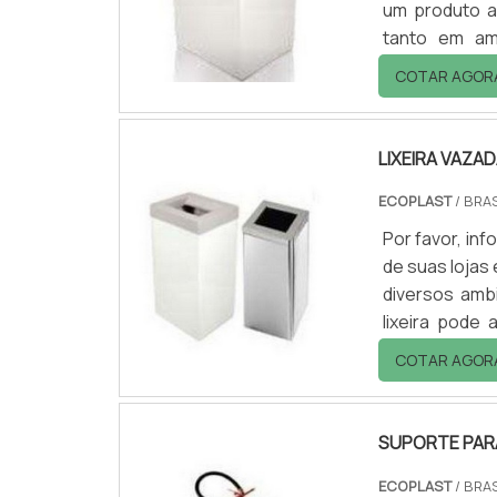
um produto a
tanto em am
versátil.As c
COTAR AGOR
do cliente.Van
Organização; -
LIXEIRA VAZA
ECOPLAST
/ BRAS
Por favor, i
de suas lojas 
diversos amb
lixeira pode
ainda mais ver
COTAR AGOR
Praticidade;
oferecidas pe
SUPORTE PARA
ECOPLAST
/ BRAS