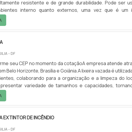
ltamente resistente e de grande durabilidade. Pode ser u
bientes interno quanto externos, uma vez que é um 
apacidades da lixeira podem variar de acordo com a necessi
A
tagens de contar com a lixeira de fibra de vidro: - Durabilida
 Limpeza; - Versatilidade; - Resis.
DA
ILIA - DF
nforme seu CEP no momento da cotaçãoA empresa atende atr
em Belo Horizonte, Brasília e Goiânia.A lixeira vazada é utiliza
ientes, colaborando para a organização e a limpeza do loc
 apresentar variedade de tamanhos e capacidades, tornan
sátil.Vantagens de utilizar a lixeira: - Limpeza; - Eficiênci
A
 - Organização; - Modernidade; - Entre outras.Outras op
la Ecoplast: - Quadro de avisos;.
 EXTINTOR DE INCÊNDIO
ILIA - DF