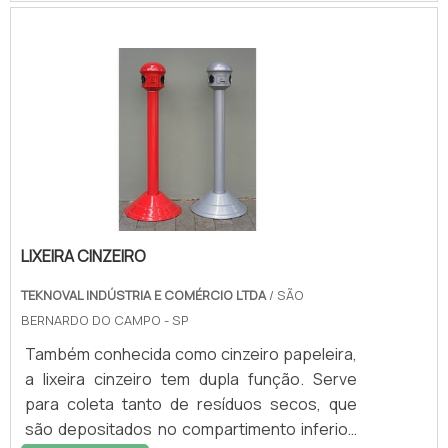
destruir ou reduzir seu volume ou ainda
recuperar substâncias ou materiais.É
importante levar em consideração, que a
incineração de resíduos industriais não é uma
simples queima do material, já que há uma
série de cuidados a serem tomados, como
utilizar a estrutura d.
LIXEIRA CINZEIRO
TEKNOVAL INDÚSTRIA E COMÉRCIO LTDA
/ SÃO
BERNARDO DO CAMPO - SP
Também conhecida como cinzeiro papeleira,
a lixeira cinzeiro tem dupla função. Serve
para coleta tanto de resíduos secos, que
são depositados no compartimento inferior,