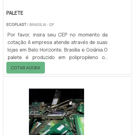
PALETE
ECOPLAST
/ BRASILIA - DF
Por favor, insira seu CEP no momento da
cotação A empresa atende através de suas
lojas em Belo Horizonte, Brasília e Goiânia.O
palete é produzido em polipropileno ou
polietileno indicado para câmara fria, sendo
COTAR AGORA
recomendado também para armazenagem
de produtos alimentícios, farmacêuticos,
hospitalares ou qualquer outro produto que
não pode ter contato direto com o chão.É
geralmente usado no setor de estocagem,
apresentando entradas para utilização de
paleteiras ou empilhadeira.Opções e
medidas de.