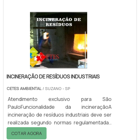
segurança!Possuindo total solidez a
corrosão, os tanques para ARLA trabalham
com temperatura até 70º em picos e
aditivados contra raios UV.O que faz com que
os mesmos se tornem resistentes as
intempéries e a mais de 95% dos produtos
químicos comumente usados no
mercado.São.
INCINERAÇÃO DE RESÍDUOS INDUSTRIAIS
CETES AMBIENTAL
/ SUZANO - SP
Atendimento exclusivo para São
PauloFuncionalidade da incineraçãoA
incineração de resíduos industriais deve ser
realizada segundo normas regulamentadas
pela ABNT que determina a oxidação destes,
COTAR AGORA
expostos à alta temperatura, a fim de