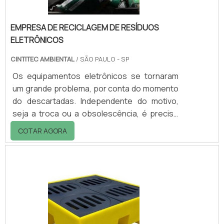
EMPRESA DE RECICLAGEM DE RESÍDUOS
ELETRÔNICOS
CINTITEC AMBIENTAL
/ SÃO PAULO - SP
Os equipamentos eletrônicos se tornaram
um grande problema, por conta do momento
do descartadas. Independente do motivo,
seja a troca ou a obsolescência, é preciso
pensar que o produto deve ter uma
COTAR AGORA
destinação adequada, por isso deve-se
conhecer uma empresa de reciclagem de
resíduos eletrônicos.Alguns componentes
dos eletrônicos não são fáceis de se
decompor na natureza o que pode levar
milhares de anos até que isso aconteça. Por
isso, a reciclagem de resíduos eletrônicos é