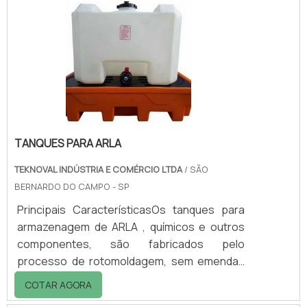
técnica e com utilização em vários
segmentos da indústria no mundo.As
esferas de silicato de zircônio são utilizadas
em uma grande variedade de aplicações
como esferas de moagem.
TANQUES PARA ARLA
TEKNOVAL INDÚSTRIA E COMÉRCIO LTDA
/ SÃO
BERNARDO DO CAMPO - SP
Principais CaracterísticasOs tanques para
armazenagem de ARLA , químicos e outros
componentes, são fabricados pelo
processo de rotomoldagem, sem emendas
ou soldas, com espessura de parede
COTAR AGORA
dimensionada para se obter o máximo de