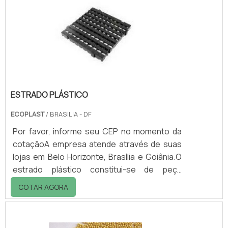
em vista a considerável perda de
propriedades originais, após ser destilado,
exposto a altas temperaturas para
eliminação das imp.
ESTRADO PLÁSTICO
ECOPLAST
/ BRASILIA - DF
Por favor, informe seu CEP no momento da
cotaçãoA empresa atende através de suas
lojas em Belo Horizonte, Brasília e Goiânia.O
estrado plástico constitui-se de peça
plástica modular utilizada para armazenagem
COTAR AGORA
de produtos. Com a sua utilização evita-se
que esses produtos sejam expostos
diretamente ao piso, garantindo-se maior