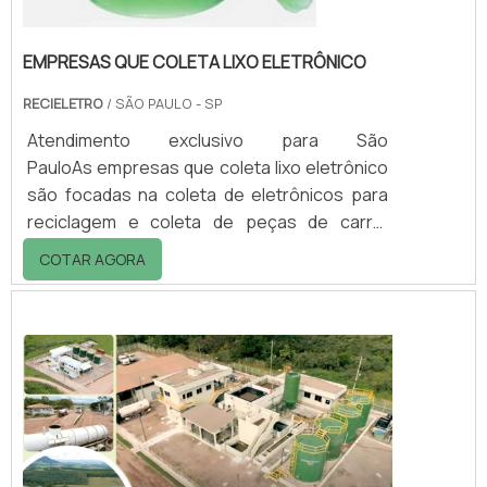
EMPRESAS QUE COLETA LIXO ELETRÔNICO
RECIELETRO
/ SÃO PAULO - SP
Atendimento exclusivo para São
PauloAs empresas que coleta lixo eletrônico
são focadas na coleta de eletrônicos para
reciclagem e coleta de peças de carro,
visando sempre a qualidade final para
COTAR AGORA
fidelização do cliente. Com a organização, o
cliente consegue tirar as dúvidas sobre os
serviços do ramo, além de contar com os
melhores profissionais e instalações. A
EMPRESA GARANTE UMA SÉRIE DE
BENEFÍCIOSAinda focando na coleta de lixo
eletrôn...