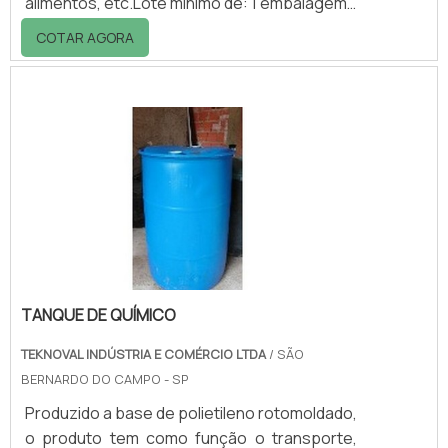
alimentos, etc.Lote mínimo de: 1 embalagem -
20kgO máximo em dispersões sem
COTAR AGORA
moagemA Kady International possui anos de
experiência na indústria de dispersor de
tintas industriais, produzindo dispersores de
alta qualidade com uma ampla gama de
modelos e equipamentos de acordo com a
sua necessidade. O sistema Kady, dentro de
uma formulação estável e com pigmentos
adequados, pode produz.
TANQUE DE QUÍMICO
TEKNOVAL INDÚSTRIA E COMÉRCIO LTDA
/ SÃO
BERNARDO DO CAMPO - SP
Produzido a base de polietileno rotomoldado,
o produto tem como função o transporte,