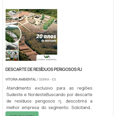
plataforma de divulgação das indústrias e
descobrindo a melhor referência em
qualidade do mercado.Quando a questão é
descarte de resíduos perigosos mg, com a
equipe da Vitória Ambiental conseguirá
proteção com comp...
DESCARTE DE RESÍDUOS PERIGOSOS RJ
VITORIA AMBIENTAL
/ SERRA - ES
Atendimento exclusivo para as regiões
Sudeste e NordesteBuscando por descarte
de resíduos perigosos rj, descobrirá a
melhor empresa do segmento. Solicitando
mais informações na vitrine que se chama