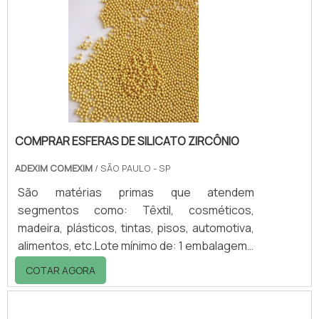
segurança e higiene e evitando-se os danos
da umidade.O estrado é utilizado em qualquer
ambiente destinado a estoque de produtos,
seja em: - Armazéns; - Indústrias; - Comérc.
COMPRAR ESFERAS DE SILICATO ZIRCÔNIO
ADEXIM COMEXIM
/ SÃO PAULO - SP
São matérias primas que atendem
segmentos como: Têxtil, cosméticos,
madeira, plásticos, tintas, pisos, automotiva,
alimentos, etc.Lote mínimo de: 1 embalagem -
20kgAo comprar esferas de silicato zircônio,
COTAR AGORA
o cliente espera receber o melhor produto
do segmento presente no mercado. Este
produto é produzido em alta qualidade