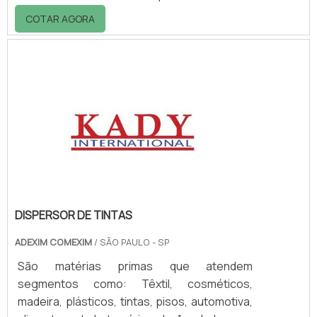
apresenta uma baixa abrasividade e um peso
COTAR AGORA
específico médio.DETALHES ACERCA O
PRODUTOO carbonato de cálcio possui
excelente qualidade que permite obter
características de alto nível em produtos
finais tanto em tintas, como em plástico,
fabricação de papel, tubos de PVC,
revestimentos, etc. E possui diversas
vantagens, como cobertura com.
DISPERSOR DE TINTAS
ADEXIM COMEXIM
/ SÃO PAULO - SP
São matérias primas que atendem
segmentos como: Têxtil, cosméticos,
madeira, plásticos, tintas, pisos, automotiva,