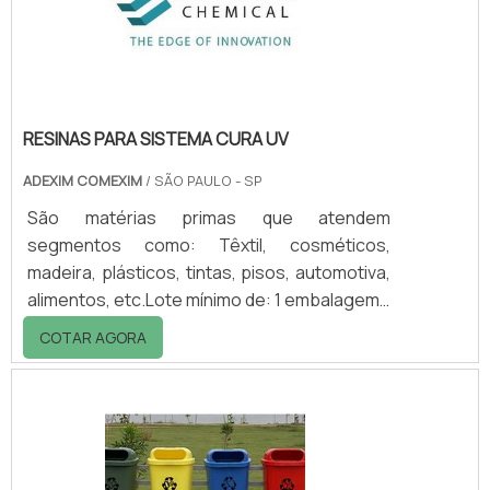
química, baixo peso e fácil mobilidade. A
bandeja é utili.
RESINAS PARA SISTEMA CURA UV
ADEXIM COMEXIM
/ SÃO PAULO - SP
São matérias primas que atendem
segmentos como: Têxtil, cosméticos,
madeira, plásticos, tintas, pisos, automotiva,
alimentos, etc.Lote mínimo de: 1 embalagem -
20kgResinas para sistema cura uvA Lumicryl
COTAR AGORA
é uma série de macromonômeros acrílicos.
essas resinas para sistema cura uv está na
vanguarda da tecnologia UV/EB fornecendo
propriedades únicas do produto com
sistemas à base de solvente ou sem