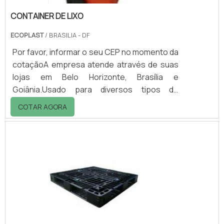
CONTAINER DE LIXO
ECOPLAST
/ BRASILIA - DF
Por favor, informar o seu CEP no momento da
cotaçãoA empresa atende através de suas
lojas em Belo Horizonte, Brasília e
Goiânia.Usado para diversos tipos de
segmentos e finalidades, o container de lixo
COTAR AGORA
nada mais é do que uma lixeira com rodas,
utilizado para o armazenamento e transporte
de resíduos coletados nos ambientes
internos para o ambiente externo, até o
descarte final. A peça também pode ser
usado para a coleta seletiva.No processo de
fabricação, são usados materiais que
ocultam odores q.