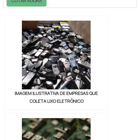
COTAR AGORA
Soluções Industriais e conhecendo a melhor
referência em qualidade do
mercado.DETALHES sOBRE DESCARTE DE
RESÍDUOS PERIGOSOS RJQuem precisa de
descarte de resíduos perigosos rj em uma
empresa inovadora, acha o site da Vitória
Ambiental. Dispon...
IMAGEM ILUSTRATIVA DE EMPRESAS QUE
COLETA LIXO ELETRÔNICO