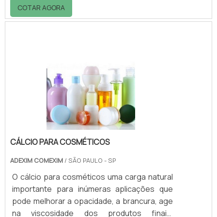
quanto de cinzas e restos de cigarros,
COTAR AGORA
depositados no compartimento superior. Os
tamanhos dessa lixeiras podem se
alternarem, sendo os mais comuns com
volumes de 20 a 50 litros.Entre em contato
com a empresa e obtenha maiores
informações!.
CÁLCIO PARA COSMÉTICOS
ADEXIM COMEXIM
/ SÃO PAULO - SP
O cálcio para cosméticos uma carga natural
importante para inúmeras aplicações que
pode melhorar a opacidade, a brancura, age
na viscosidade dos produtos finais,