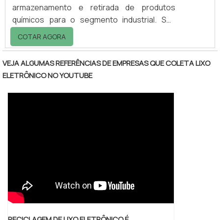
armazenamento e retirada de produtos
químicos para o segmento industrial. Sua
capacidade pode variar de acordo com a
COTAR AGORA
necessidade do cliente, podendo ser de
3000 até 4500 litros. O tanque de químico
VEJA ALGUMAS REFERÊNCIAS DE EMPRESAS QUE COLETA LIXO
pode ser utilizado nos mais diversos
ELETRÔNICO NO YOUTUBE
segmentos por sua praticidade e fácil
deslocamento. Ele tem potencial
anticorrosivo e resistente, bem como longa
vida útil. Os tanques são utilizados em
diversos segmentos, como : .
RECICLAGEM DE LIXO ELETRÔNICO É