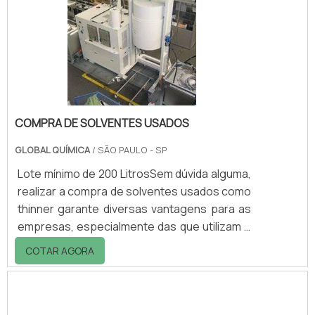
cotação!.
COMPRA DE SOLVENTES USADOS
GLOBAL QUÍMICA
/ SÃO PAULO - SP
Lote mínimo de 200 LitrosSem dúvida alguma,
realizar a compra de solventes usados como
thinner garante diversas vantagens para as
empresas, especialmente das que utilizam o
produto recuperado nos processos
COTAR AGORA
produtivos. O produto usado e submetido ao
método de recuperação tem melhor
aplicação na limpeza de utensílios e a diluição
a outros produtos não é recomenda, tendo