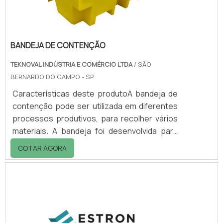
um processo tão fundam.
BANDEJA DE CONTENÇÃO
TEKNOVAL INDÚSTRIA E COMÉRCIO LTDA
/ SÃO
BERNARDO DO CAMPO - SP
Características deste produtoA bandeja de
contenção pode ser utilizada em diferentes
processos produtivos, para recolher vários
materiais. A bandeja foi desenvolvida para
formar uma plataforma de retenção. Ela
COTAR AGORA
atende aos requisitos de segurança e
eficiência de maneira sustentável, com o
objetivo de cumprir com as normas
ambientais vigentes.Sua composição de
polietileno para armazenamento e manuseio
do material possui excelente resistência