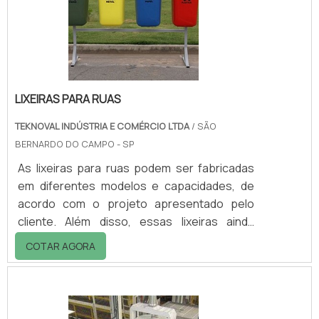
solvente 100% sólidos.Linha Lumicryl de cura
UVSolventes Lumicryl 101S: Para tintas,
adesivos laminado.
LIXEIRAS PARA RUAS
TEKNOVAL INDÚSTRIA E COMÉRCIO LTDA
/ SÃO
BERNARDO DO CAMPO - SP
As lixeiras para ruas podem ser fabricadas
em diferentes modelos e capacidades, de
acordo com o projeto apresentado pelo
cliente. Além disso, essas lixeiras ainda
colaboram com o ambiente, mantendo as
COTAR AGORA
ruas limpas, evitando dessa forma a
ocorrência de enchentes.Saiba maiores
informações entrando em contato com a
Teknoval. Aproveite para solicitar uma