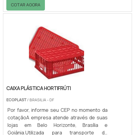
quantidades de resíduos nos processos
COTAR AGORA
produtivos. Com isso, é gerada uma
demanda de descarte de resíduos para
empresas quase que instantânea e
extremamente recorrente, da qual a maioria
das corporações de pequeno e grande
porte não possuem o conhecimento
adequado para a coleta e descarte de cada
tipo de resíduo produzido, seja sólido, líquido,
qu.
CAIXA PLÁSTICA HORTIFRÚTI
ECOPLAST
/ BRASILIA - DF
Por favor, informe seu CEP no momento da
cotaçãoA empresa atende através de suas
lojas em Belo Horizonte, Brasília e
Goiânia.Utilizada para transporte de