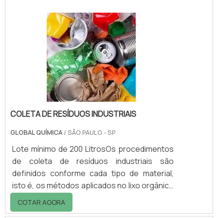
tintura para o cabelo. No entanto, o que é
feito quando um produto vence? Qual o
destino dado aos resíduos de produção de
produtos cosméticos? Essas observações
são muito importantes para podermos
entender um pouco melhor sobr.
COLETA DE RESÍDUOS INDUSTRIAIS
GLOBAL QUÍMICA
/ SÃO PAULO - SP
Lote mínimo de 200 LitrosOs procedimentos
de coleta de resíduos industriais são
definidos conforme cada tipo de material,
isto é, os métodos aplicados no lixo orgânico
não são os mesmos usados em resíduos
COTAR AGORA
industriais, por exemplo. No caso do