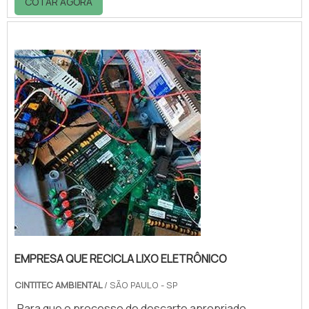
COTAR AGORA
como no momento de descarte dos resíduos
produzidos, por exemplo.Para assessorar às
companhias, grandes ou pequenas, nessas
atividades, a atuação de uma empresa que
coleta resíduos é fundamental, considerando
que somente um grupo especial...
EMPRESA QUE RECICLA LIXO ELETRÔNICO
CINTITEC AMBIENTAL
/ SÃO PAULO - SP
Para que o processo de descarte apropriado