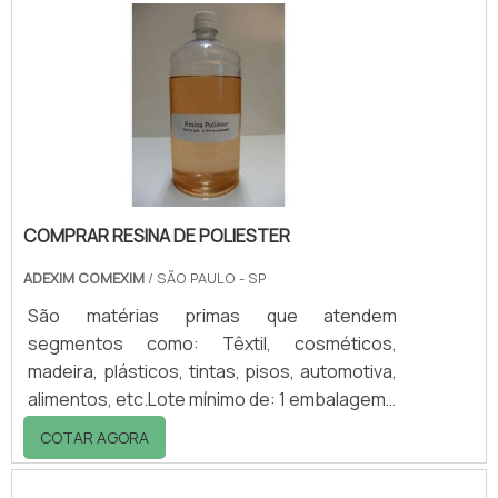
qualidade e durável, que ofereça uma
estrutura excelente para os animais que
permanecerão ali.Vantagens da mesa para
banho e tosaA mesa de banho e tosa animal
possui características ben.
COMPRAR RESINA DE POLIESTER
ADEXIM COMEXIM
/ SÃO PAULO - SP
São matérias primas que atendem
segmentos como: Têxtil, cosméticos,
madeira, plásticos, tintas, pisos, automotiva,
alimentos, etc.Lote mínimo de: 1 embalagem -
20kgConheça as resinasPor conta da alta
COTAR AGORA
gama de aplicação, comprar resina de
poliester se faz necessário para muitos