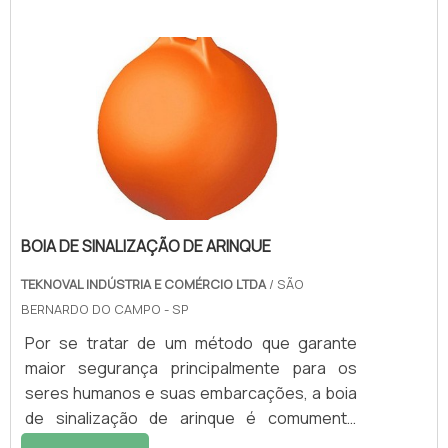
descarte de produtos de origem industrial,
os cuidados são redobrados, devido aos
impactos ao meio ambiente que o manuseio
e descarte inapropriado podem ocasionar à
saúde dos colaboradores e da sociedade, de
um modo geral. Além da coleta adequada dos
resíduo.
BOIA DE SINALIZAÇÃO DE ARINQUE
TEKNOVAL INDÚSTRIA E COMÉRCIO LTDA
/ SÃO
BERNARDO DO CAMPO - SP
Por se tratar de um método que garante
maior segurança principalmente para os
seres humanos e suas embarcações, a boia
de sinalização de arinque é comumente
utilizada por embarcações náuticas. A boia é