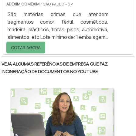
ADEXIM COMEXIM
/ SÃO PAULO - SP
São matérias primas que atendem
segmentos como: Têxtil, cosméticos,
madeira, plásticos, tintas, pisos, automotiva,
alimentos, etc.Lote mínimo de: 1 embalagem -
20kgResina para cosméticos Estron
COTAR AGORA
ChemicalA Estron Chemical se dedica há
algum tempo a produção de resina para
VEJA ALGUMAS REFERÊNCIAS DE EMPRESA QUE FAZ
cosméticos, precisamente para esmalte de
INCINERAÇÃO DE DOCUMENTOS NO YOUTUBE
unhas e tem se provado um parceiro
fundamental para este importante segmento
do mercado.Linha de resina para esmaltes de
unhas - Polytex E-75: É uma resina
sulfonamida modificada, que atua.