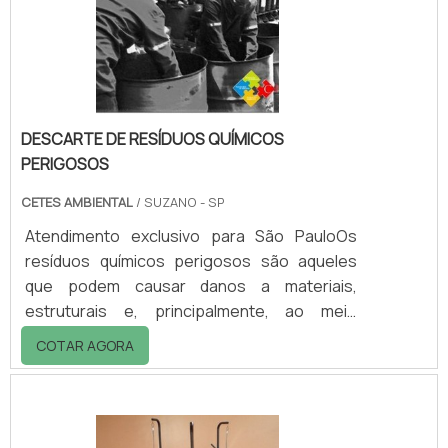
DESCARTE DE RESÍDUOS QUÍMICOS
PERIGOSOS
CETES AMBIENTAL
/ SUZANO - SP
Atendimento exclusivo para São PauloOs
resíduos químicos perigosos são aqueles
que podem causar danos a materiais,
estruturais e, principalmente, ao meio
ambiente, podendo oferecer incontáveis
COTAR AGORA
riscos à saúde das pessoas que estão
expostas a essas substâncias.Conheça sua
funcionalidade desse tipo de serviçoPara
evitar transtornos, é de extrema importância