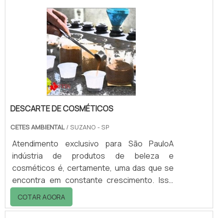
setores industriais. A resina poliéster é um
composto orgânico derivado do petróleo. O
produto passa do estado líquido para o
solido através de polimerização.As resinas
poliéster possuem um peso molecular muito
alto, como é.
DESCARTE DE COSMÉTICOS
CETES AMBIENTAL
/ SUZANO - SP
Atendimento exclusivo para São PauloA
indústria de produtos de beleza e
cosméticos é, certamente, uma das que se
encontra em constante crescimento. Isso
porque, o Brasil é um dos principais
COTAR AGORA
consumidores de produtos cosméticos, dos
mais variados tipos, indo de maquiagem até