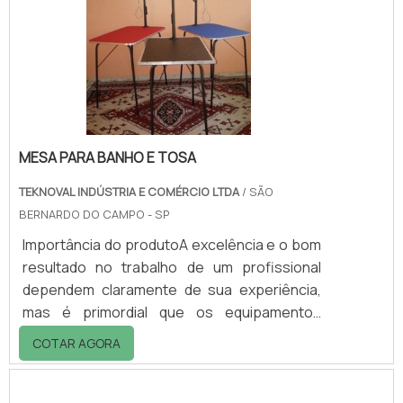
que seja contratada uma empresa
especialista no descarte de resíduos
químicos perigosos, pois, só assim é
possível garantir que estes elementos.
MESA PARA BANHO E TOSA
TEKNOVAL INDÚSTRIA E COMÉRCIO LTDA
/ SÃO
BERNARDO DO CAMPO - SP
Importância do produtoA excelência e o bom
resultado no trabalho de um profissional
dependem claramente de sua experiência,
mas é primordial que os equipamentos
disponibilizados tenham qualidade
COTAR AGORA
assegurada por quem entende do mercado
PET.Para quem atua no setor, é necessário
adquirir uma mesa para banho e tosa de