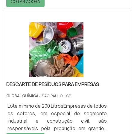
COTAR AGORA
utilizada para sinalizar o local em que está
uma poita ou até mesmo uma âncora de
ferro, quando o navio estiver parado. O uso
da boia também serve para marcar áreas em
competições náuticas e ainda áreas
proibidas para diversas situações, como
pesca.Especificações presentes no
materialO arinque é a.
DESCARTE DE RESÍDUOS PARA EMPRESAS
GLOBAL QUÍMICA
/ SÃO PAULO - SP
Lote mínimo de 200 LitrosEmpresas de todos
os setores, em especial do segmento
industrial e construção civil, são
responsáveis pela produção em grandes