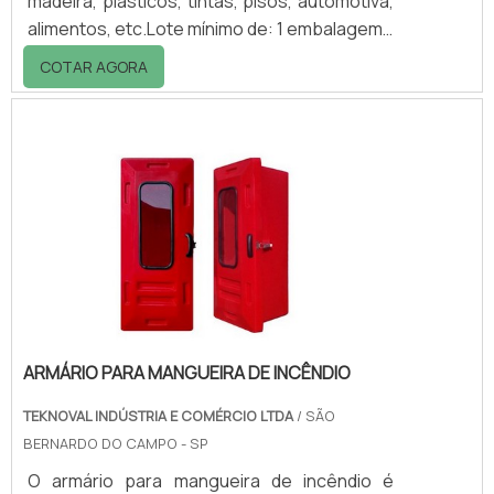
madeira, plásticos, tintas, pisos, automotiva,
alimentos, etc.Lote mínimo de: 1 embalagem -
20kgA empresa se dedica a extração e
COTAR AGORA
micronização de comprar catalisador para
resinas, também conhecido como carga
mineral para resinas, e fillers para uma
grande variedade de indústrias em todo o
mundo.O Sulfato de Bário é um mineral
funcional, inerte que devido às suas
características físicas e químicas, pode
transferir ao seu produto v.
ARMÁRIO PARA MANGUEIRA DE INCÊNDIO
TEKNOVAL INDÚSTRIA E COMÉRCIO LTDA
/ SÃO
BERNARDO DO CAMPO - SP
O armário para mangueira de incêndio é