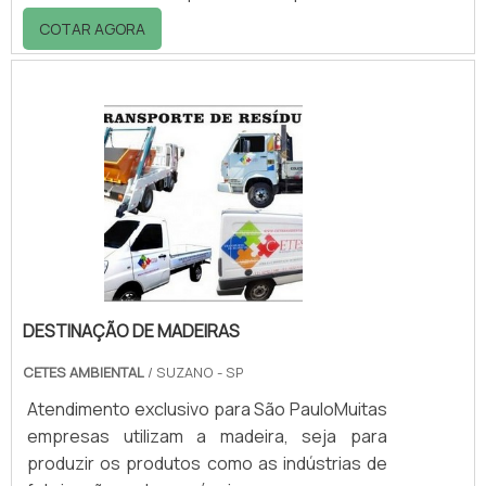
legumes, verduras e frutas, a caixa plástica
COTAR AGORA
hortifruti é fabricada em PEAD (Polietileno de
alta de densidade), muito resistente a
quedas ou impactos. Possibilitando que a
caixa possa ser empilhada e traga mais
praticidade para aqueles que adquirem, com
melhorias de espaço.Revestida de material
altamente de qualidade, a caixa hortifrúti
poder s.
DESTINAÇÃO DE MADEIRAS
CETES AMBIENTAL
/ SUZANO - SP
Atendimento exclusivo para São PauloMuitas
empresas utilizam a madeira, seja para
produzir os produtos como as indústrias de