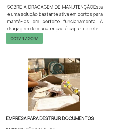
SOBRE A DRAGAGEM DE MANUTENÇÃOEsta
é uma solução bastante ativa em portos para
mantê-los em perfeito funcionamento. A
dragagem de manutenção é capaz de retirar
grandes quantidades de materiais
COTAR AGORA
contaminados de águas portuárias em
pouco tempo. Quando feita de maneira
correta, a dragagem de manutenção garante
maior segurança no transporte de navios
pelos portos. Para a realização deste
processo de dragagem é necessário uma
ampla abordagem e conhecimento da
dinâmica dos estuários, já que o procedime.
EMPRESA PARA DESTRUIR DOCUMENTOS