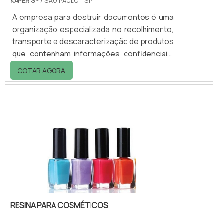
KAPER SP
/ SÃO PAULO - SP
A empresa para destruir documentos é uma
organização especializada no recolhimento,
transporte e descaracterização de produtos
que contenham informações confidenciais.
O serviço para destruir documentos
COTAR AGORA
sigilosos é muito comum nas indústrias e
grandes empresas, já que atua diretamente
na proteção da imagem e reputação das
empresas, diminuindo incidentes com
fraudes, roubo de informações, entre outros
perigos comuns nos dias atuaisÉ de grande
serventia contratar uma empresa
especializada em destr.
RESINA PARA COSMÉTICOS