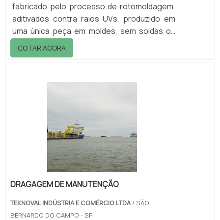
fabricado pelo processo de rotomoldagem,
aditivados contra raios UVs, produzido em
uma única peça em moldes, sem soldas ou
emendas, com materiais que não prejudicam
COTAR AGORA
o meio ambiente.A matéria prima do armário
para mangueira é o polietileno de média
densidade, colorido, em
massa.Características Grande resistência,
leveza, facilidade de manuseio e de limpeza;
Resistência a intempéries e às soluções
ácidas ou alcalinas; Livre de fungos,
bactérias, aos detergent.
DRAGAGEM DE MANUTENÇÃO
TEKNOVAL INDÚSTRIA E COMÉRCIO LTDA
/ SÃO
BERNARDO DO CAMPO - SP