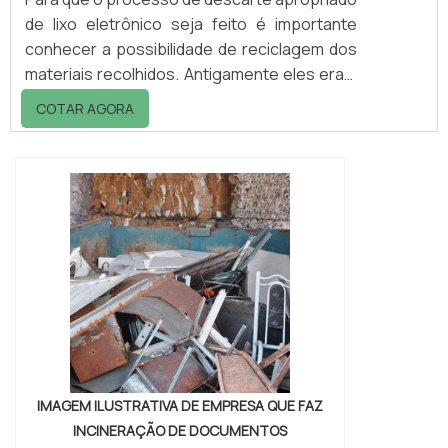
de lixo eletrônico seja feito é importante
conhecer a possibilidade de reciclagem dos
materiais recolhidos. Antigamente eles eram
apenas incinerados ou derretidos, sem que
COTAR AGORA
acontecesse a reutilização, atualmente já
existe empresa que recicla lixo eletrônico
que é responsável por realizar todo o
processo.E para que isso aconteça de
maneira adequada, visando que o ciclo
produtivo seja aproveitado ...
IMAGEM ILUSTRATIVA DE EMPRESA QUE FAZ
INCINERAÇÃO DE DOCUMENTOS