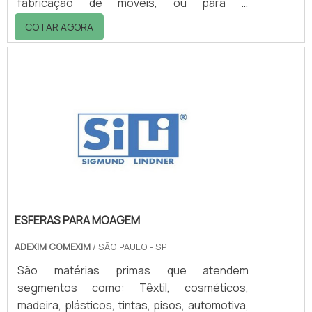
fabricação de móveis, ou para o
funcionamento, como as empresas de
COTAR AGORA
cerâmica, que produzem tijolos e telhas.
Como a madeira é um recurso natural muito
valioso, é de vital importância utilizar de modo
consciente. Pensando nisso, foram criadas
leis que tornam obrigatório o ato de informar
a destinação de madeiras, evitando assim,
que ocorram desperdícios durante a
utilização..
ESFERAS PARA MOAGEM
ADEXIM COMEXIM
/ SÃO PAULO - SP
São matérias primas que atendem
segmentos como: Têxtil, cosméticos,
madeira, plásticos, tintas, pisos, automotiva,