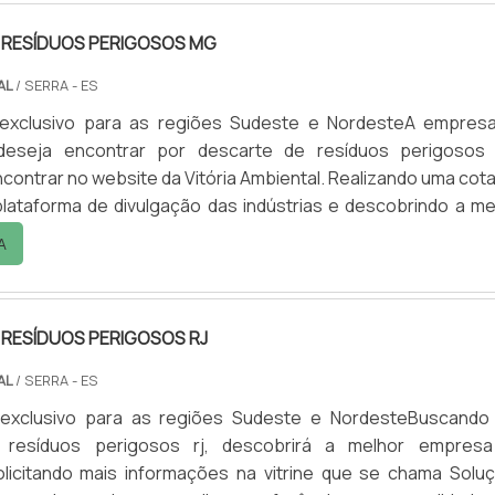
 RESÍDUOS PERIGOSOS MG
AL
/ SERRA - ES
exclusivo para as regiões Sudeste e NordesteA empres
 deseja encontrar por descarte de resíduos perigosos
contrar no website da Vitória Ambiental. Realizando uma cot
lataforma de divulgação das indústrias e descobrindo a me
em qualidade do mercado.Quando a questão é descart
A
rigosos mg, com a equipe da Vitória Ambiental conseg
 comp...
 RESÍDUOS PERIGOSOS RJ
AL
/ SERRA - ES
exclusivo para as regiões Sudeste e NordesteBuscando
 resíduos perigosos rj, descobrirá a melhor empres
licitando mais informações na vitrine que se chama Solu