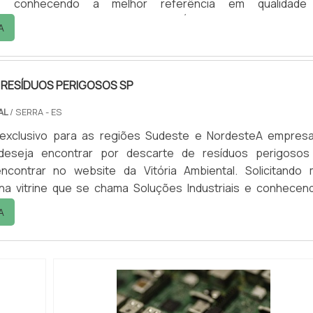
s e conhecendo a melhor referência em qualidade
TALHES sOBRE DESCARTE DE RESÍDUOS PERIGOSOS RJQ
A
escarte de resíduos perigosos rj em uma empresa inovad
 Vitória Ambiental. Dispon...
 RESÍDUOS PERIGOSOS SP
AL
/ SERRA - ES
exclusivo para as regiões Sudeste e NordesteA empres
 deseja encontrar por descarte de resíduos perigosos
ncontrar no website da Vitória Ambiental. Solicitando 
na vitrine que se chama Soluções Industriais e conhecen
rência em qualidade do mercado.Quando o interesse é
A
esíduos perigosos sp, com os profissionais da Vitória Ambie
el...