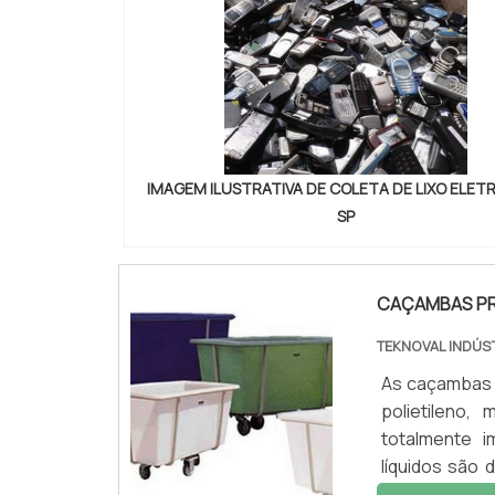
IMAGEM ILUSTRATIVA DE COLETA DE LIXO ELET
SP
CAÇAMBAS PR
TEKNOVAL INDÚS
As caçambas p
polietileno,
totalmente i
líquidos são
proporciona f