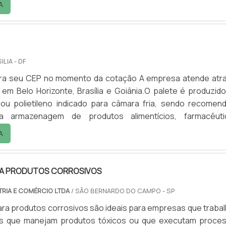
A
02 fixos e disponíveis em diversas capacidades e medidas.
lique abaixo e solicite sem compromisso um orça.
ILIA - DF
nsira seu CEP no momento da cotação A empresa atende atr
 em Belo Horizonte, Brasília e Goiânia.O palete é produzid
o ou polietileno indicado para câmara fria, sendo recomen
 armazenagem de produtos alimentícios, farmacêuti
ou qualquer outro produto que não pode ter contato direto c
A
mente usado no setor de estocagem, apresentando entr
ão de paleteiras ou empilhadeira.Opções e medidas de.
A PRODUTOS CORROSIVOS
TRIA E COMÉRCIO LTDA
/ SÃO BERNARDO DO CAMPO - SP
ra produtos corrosivos são ideais para empresas que traba
as que manejam produtos tóxicos ou que executam proce