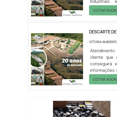
Industriai
mercado.DE
COTAR AGOR
precisa de d
acha o site da
DESCARTE DE
VITORIA AMBIENT
Atendimento 
cliente que
conseguirá e
informações 
melhor refe
COTAR AGOR
descarte de r
conseguirá exc