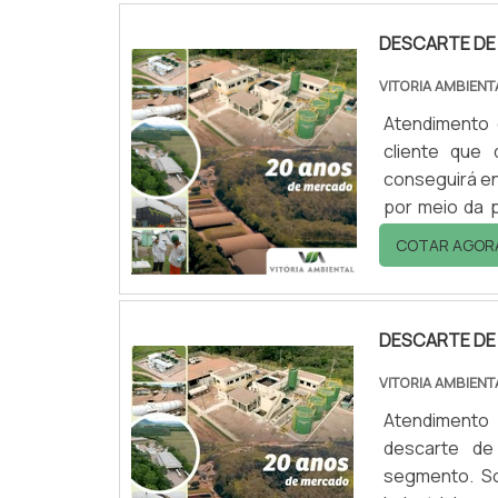
DESCARTE DE
VITORIA AMBIENT
Atendimento 
cliente que
conseguirá en
por meio da p
referência 
COTAR AGOR
resíduos pe
proteção com
DESCARTE DE
VITORIA AMBIENT
Atendimento 
descarte de
segmento. So