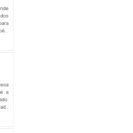
EMPRESA ESPECIALIZADAS EM COLETA DE
ende
LIXO ELETRÔNICO
 dos
para
EMPRESA ESPECIALIZADAS EM
RECICLAGEM LIXO ELETRÔNICO
mbém
duas
EMPRESA QUE RECICLA LIXO ELETRÔNICO
ade,
EMPRESA QUE RETIRA LIXO ELETRÔNICO
EMPRESAS DE DESCARTE DE CARTUCHOS
EMPRESAS DE DESCARTE DE LIXO
ELETRÔNICO
resa
 é a
EMPRESAS DE RECICLAGEM DE LIXO
ado.
TECNOLÓGICO
dade
EMPRESAS ESPECIALIZADAS EM LIXO
isto
ELETRÔNICO
eças
EMPRESAS QUE COLETA LIXO ELETRÔNICO