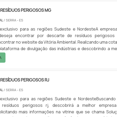
 RESÍDUOS PERIGOSOS MG
AL
/ SERRA - ES
exclusivo para as regiões Sudeste e NordesteA empres
 deseja encontrar por descarte de resíduos perigosos
contrar no website da Vitória Ambiental. Realizando uma cot
lataforma de divulgação das indústrias e descobrindo a me
em qualidade do mercado.Quando a questão é descart
A
rigosos mg, com a equipe da Vitória Ambiental conseg
 comp...
 RESÍDUOS PERIGOSOS RJ
AL
/ SERRA - ES
exclusivo para as regiões Sudeste e NordesteBuscando
 resíduos perigosos rj, descobrirá a melhor empres
licitando mais informações na vitrine que se chama Solu