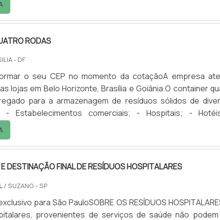
A
está cada vez mais preocupada com a sustentabilidade e c
o meio ambiente. Nesse sentido, leis têm sido c.
UATRO RODAS
ILIA - DF
informar o seu CEP no momento da cotaçãoA empresa at
as lojas em Belo Horizonte, Brasília e Goiânia.O container qu
egado para a armazenagem de resíduos sólidos de dive
 - Estabelecimentos comerciais; - Hospitais; - Hotéi
 - Industriais em geral; - Condomínios; - Entre outros.Em 
A
duos inseridos no container, são coletados nas áreas intern
ansportados para o exterior dos estabelecimentos,.
 DESTINAÇÃO FINAL DE RESÍDUOS HOSPITALARES
L
/ SUZANO - SP
exclusivo para São PauloSOBRE OS RESÍDUOS HOSPITALAR
pitalares, provenientes de serviços de saúde não podem