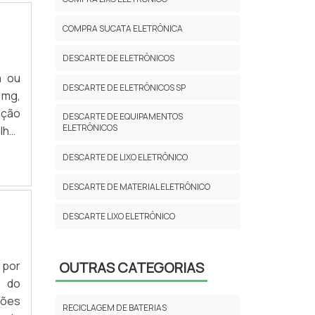
COMPRA SUCATA ELETRÔNICA
DESCARTE DE ELETRÔNICOS
a ou
DESCARTE DE ELETRÔNICOS SP
 mg,
ação
DESCARTE DE EQUIPAMENTOS
ELETRÔNICOS
lhor
e de
DESCARTE DE LIXO ELETRÔNICO
uirá
DESCARTE DE MATERIAL ELETRÔNICO
DESCARTE LIXO ELETRÔNICO
EMPRESA DE RECICLAGEM
 por
OUTRAS CATEGORIAS
EMPRESAS QUE COMPRAM LIXO
a do
ELETRÔNICO
ções
RECICLAGEM DE BATERIAS
EMPRESAS QUE RECICLAM LIXO