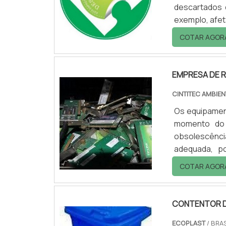
descartados 
exemplo, afet
de maneira co
COTAR AGOR
pode implica
conta do chor
EMPRESA DE 
CINTITEC AMBIEN
Os equipamen
momento do 
obsolescênci
adequada, p
resíduos ele
COTAR AGOR
se decompor 
aconteça. Por
fundam.
CONTENTOR D
ECOPLAST
/ BRAS