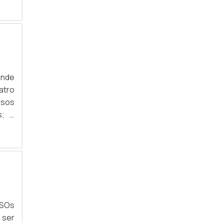
RECICLAR NOTEBOOK
om a
SUCATA ELETRÔNICA
VENDER LIXO ELETRÔNICO
COLETA DE LIXO TECNOLÓGICO
ende
COLETA DE SUCATA ELETRÔNICA
atro
rsos
DESCARTE DE ELETRODOMÉSTICO COM
s; -
AVARIA
todo
DESCARTE DE ELETRODOMÉSTICOS
as e
DESCARTE DE ELETRODOMÉSTICOS SÃO
PAULO
DESCARTE DE ELETRODOMÉSTICOS SP
ESOs
DESCARTE DE EQUIPAMENTOS DE
INFORMÁTICA
 ser