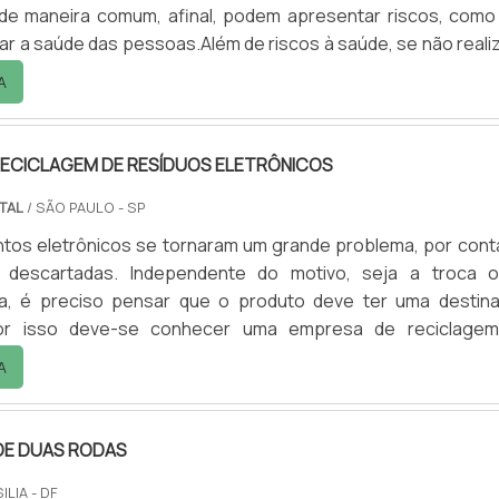
de maneira comum, afinal, podem apresentar riscos, como
ar a saúde das pessoas.Além de riscos à saúde, se não reali
rreta, o tratamento e destinação final de resíduos hospitala
A
r em danos ao meio ambiente, poluindo lençóis freáticos,
ume que se forma quando há acúmulo de lixo. Por.
RECICLAGEM DE RESÍDUOS ELETRÔNICOS
TAL
/ SÃO PAULO - SP
tos eletrônicos se tornaram um grande problema, por cont
descartadas. Independente do motivo, seja a troca 
a, é preciso pensar que o produto deve ter uma destin
or isso deve-se conhecer uma empresa de reciclage
trônicos.Alguns componentes dos eletrônicos não são fácei
A
na natureza o que pode levar milhares de anos até que 
 isso, a reciclagem de resíduos eletrônicos é um processo
E DUAS RODAS
ILIA - DF