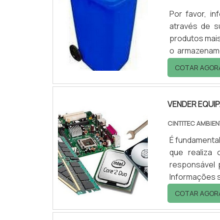
Por favor, 
através de s
produtos mais
o armazename
pode ser usa
COTAR AGOR
rodas, o cor
aditivado cont
VENDER EQUI
CINTITEC AMBIEN
É fundamenta
que realiza 
responsável 
Informações s
de equipament
COTAR AGOR
que o meio am
que ainda pod