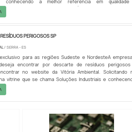
s e conhecendo a melhor referência em qualidade
TALHES sOBRE DESCARTE DE RESÍDUOS PERIGOSOS RJQ
A
escarte de resíduos perigosos rj em uma empresa inovad
 Vitória Ambiental. Dispon...
 RESÍDUOS PERIGOSOS SP
AL
/ SERRA - ES
exclusivo para as regiões Sudeste e NordesteA empres
 deseja encontrar por descarte de resíduos perigosos
ncontrar no website da Vitória Ambiental. Solicitando 
na vitrine que se chama Soluções Industriais e conhecen
rência em qualidade do mercado.Quando o interesse é
A
esíduos perigosos sp, com os profissionais da Vitória Ambie
el...