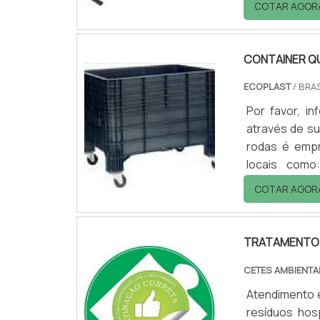
COTAR AGOR
civilização 
preservação d
CONTAINER Q
ECOPLAST
/ BRAS
Por favor, 
através de su
rodas é empr
locais como:
Restaurantes;
COTAR AGOR
caso, os resí
em seguida tr
TRATAMENTO E
CETES AMBIENTA
Atendimento 
resíduos hos