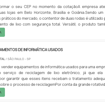
informar o seu CEP no momento da cotaçãoA empresa at
uas lojas em Belo Horizonte, Brasília e Goiânia.Sendo um
 práticos do mercado, o contentor de duas rodas é utilizado 
nto de lixo com segurança total. Versátil, o produto ta
do para coleta seletiva.Na fabricação dos contentores de 
A
po do produto é revestido em polietileno de alta densid
ra ação dos raios UV, o que garante durabilidade.
PAMENTOS DE INFORMÁTICA USADOS
TAL
/ SÃO PAULO - SP
l vender equipamentos de informática usados para uma emp
o serviço de reciclagem de lixo eletrônico, já que ela
por garantir que esses itens recebam o tratamento adequ
obre o processo de reciclagemPor conta da grande rotativi
os eletrônicos, a reciclagem destes itens é fundamental, v
A
biente é cada vez mais poluído com eles. Existem algumas p
em ser utilizadas, contudo, é importante não.