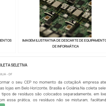
AMENTOS
IMAGEM ILUSTRATIVA DE DESCARTE DE EQUIPAMENT
DE INFORMÁTICA
LETA SELETIVA
ILIA - DF
informar o seu CEP no momento da cotaçãoA empresa at
s lojas em Belo Horizonte, Brasília e Goiânia.Na coleta selet
s tipos de resíduos são colocados separadamente, em lixe
Com essa prática, os resíduos não se misturam, facilitan
reciclagem, por isso se utiliza o conjunto coleta seleti