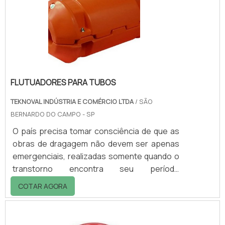
medicamentos etc.Diferentemente da caixa
vazada, a caixa fechada é empregada para
produtos que não necessitam de aeração
enquanto.
FLUTUADORES PARA TUBOS
TEKNOVAL INDÚSTRIA E COMÉRCIO LTDA
/ SÃO
BERNARDO DO CAMPO - SP
O país precisa tomar consciência de que as
obras de dragagem não devem ser apenas
emergenciais, realizadas somente quando o
transtorno encontra seu período
ameaçador. É imprescindível um programa
COTAR AGORA
permanente de dragagem com natureza de
manutenção constante. E de acordo com
pesquisas, o Brasil é responsável por