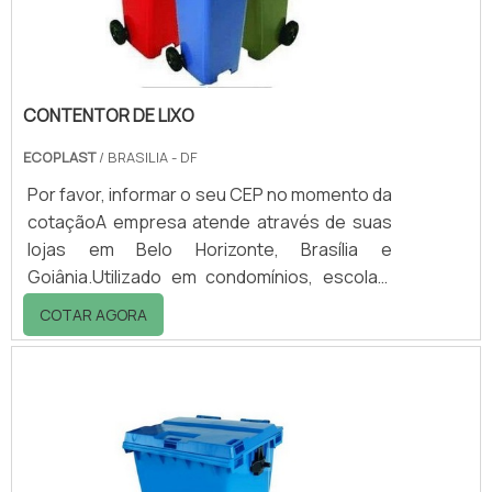
função o controle do desenvolvimento.
CONTENTOR DE LIXO
ECOPLAST
/ BRASILIA - DF
Por favor, informar o seu CEP no momento da
cotaçãoA empresa atende através de suas
lojas em Belo Horizonte, Brasília e
Goiânia.Utilizado em condomínios, escolas,
hotéis, hospitais, indústrias e restaurantes, o
COTAR AGORA
contentor de lixo tem como função
acondicionar o lixo. Além, de transportar os
resíduos coletados nos ambientes internos
para o ambiente externo, onde ocorrerá o
descarte final.A Ecoplast fornece
contentores de lixo de duas e de quatro