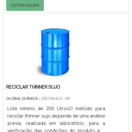
lixo, dejetos e resíduos, especialmente nos
COTAR AGORA
casos em que o material é reciclável ou
requer um ambiente apropriado para o seu
descarte. Neste último procedimento,
empresas de logística reversa em SP são
responsáveis em dar o devido suporte para
fabricantes da indústria a recuperar alguns
materiais produzidos, nocivos ao meio am.
RECICLAR THINNER SUJO
GLOBAL QUÍMICA
/ SÃO PAULO - SP
Lote mínimo de 200 LitrosO método para
reciclar thinner sujo depende de uma análise
prévia, realizada em laboratório, para a
verificação das condições do produto e a