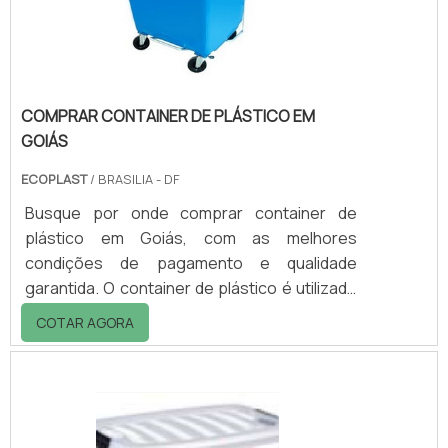
rodas, sendo os primeiros com capacidades
de 120 l, 2.
COMPRAR CONTAINER DE PLÁSTICO EM
GOIÁS
ECOPLAST
/ BRASILIA - DF
Busque por onde comprar container de
plástico em Goiás, com as melhores
condições de pagamento e qualidade
garantida. O container de plástico é utilizado
tanto para coleta e acondicionamento de
COTAR AGORA
lixo, quanto para coleta em ambientes
internos para ambientes externos, para o
descarte final. Informações adicionais
importantesO corpo e a tampa do container
são confeccionados de plástico polietileno,