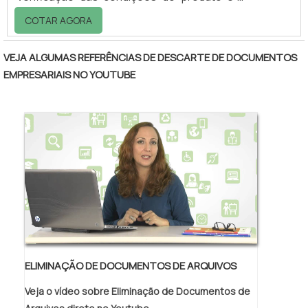
capacidade de recuperação. Tal avaliação
COTAR AGORA
garante à empresa interessada na
reciclagem quais os dados e informações
VEJA ALGUMAS REFERÊNCIAS DE DESCARTE DE DOCUMENTOS
sobre a viabilidade do procedimento, bem
EMPRESARIAIS NO YOUTUBE
como o custo que a reciclagem demandará e
principalmente o grau de eficácia, uma vez
que, a cada nova reciclagem, o thinner perde
em qualidade, característica irrecuperável. A
rec.
ELIMINAÇÃO DE DOCUMENTOS DE ARQUIVOS
Veja o vídeo sobre Eliminação de Documentos de