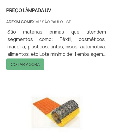
PREÇO LÂMPADA UV
ADEXIM COMEXIM
/ SÃO PAULO - SP
São matérias primas que atendem
segmentos como: Têxtil, cosméticos,
madeira, plásticos, tintas, pisos, automotiva,
alimentos, etc.Lote mínimo de: 1 embalagem -
20kgO preço lâmpada UV é um fator que
COTAR AGORA
deve ser bem analisado antes da compra da
lâmpada por parte das indústrias. Uma
lâmpada caracterizada por um preço justo é
aquela que está conformada com todas as
normas técnicas nacionais e internacionais,
pois é isto que assegura a eficiência máxima
da lâmpada. E este é o fator primordial que
deve s.