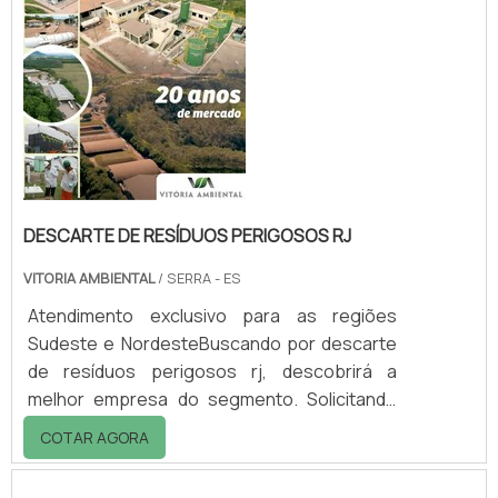
qualidade do mercado.Quando a questão é
descarte de resíduos perigosos mg, com a
equipe da Vitória Ambiental conseguirá
proteção com comp...
DESCARTE DE RESÍDUOS PERIGOSOS RJ
VITORIA AMBIENTAL
/ SERRA - ES
Atendimento exclusivo para as regiões
Sudeste e NordesteBuscando por descarte
de resíduos perigosos rj, descobrirá a
melhor empresa do segmento. Solicitando
mais informações na vitrine que se chama
COTAR AGORA
Soluções Industriais e conhecendo a melhor
referência em qualidade do