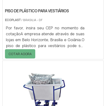
PISO DE PLÁSTICO PARA VESTIÁRIOS
ECOPLAST
/ BRASILIA - DF
Por favor, insira seu CEP no momento da
cotaçãoA empresa atende através de suas
lojas em Belo Horizonte, Brasília e Goiânia.O
piso de plástico para vestiários pode ser
aplicado como pallet, ou estrado, estando
COTAR AGORA
presente em diversos ambientes
corporativos e residenciais.Algumas
propriedades do piso de plástico para
vestiários: - Diminui o risco de acidentes; -
Possui aditivo anti UV podendo assim ficar
exposto as intempéries do tempo; -
Durabilidade, o plástico não se deteriora
facilmente; - Ajust.