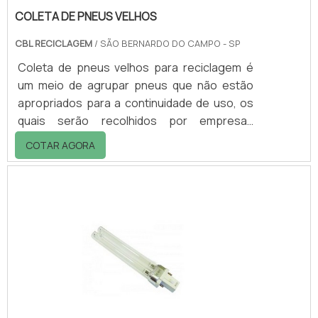
COLETA DE PNEUS VELHOS
CBL RECICLAGEM
/ SÃO BERNARDO DO CAMPO - SP
Coleta de pneus velhos para reciclagem é
um meio de agrupar pneus que não estão
apropriados para a continuidade de uso, os
quais serão recolhidos por empresas
especializadas em reciclagem desse tipo de
COTAR AGORA
material. Quando os pneus se encontram
velhos, precisam ser substituídos, e assim o
ponto de coleta é o local ideal para se fazer o
descarte provisório, as empresas envolvidas
no processo de reciclagem providenciam o
restante do reaproveitamento até o
descarte final adequado, ajudando na
conservaç.