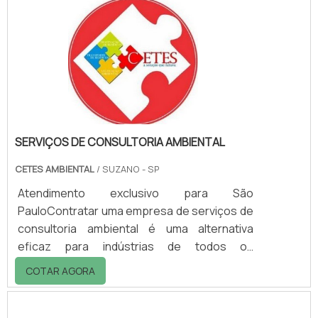
apenas 0,5% dos negócios nesse mercado.
Com uma participação tão pequena em
relação ao mercado global, a apreensão das
empresas brasileiras em reduzir o impacto
ambiental não deveria ser a.
SERVIÇOS DE CONSULTORIA AMBIENTAL
CETES AMBIENTAL
/ SUZANO - SP
Atendimento exclusivo para São
PauloContratar uma empresa de serviços de
consultoria ambiental é uma alternativa
eficaz para indústrias de todos os
seguimentos, além de clínicas, laboratórios e
COTAR AGORA
outras instituições que precisam se adequar
às normas ambientais de São Paulo.As
empresas que prestam este tipo de serviço