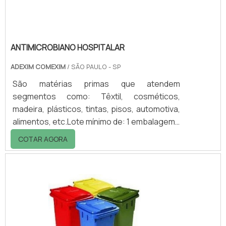
ANTIMICROBIANO HOSPITALAR
ADEXIM COMEXIM
/ SÃO PAULO - SP
São matérias primas que atendem
segmentos como: Têxtil, cosméticos,
madeira, plásticos, tintas, pisos, automotiva,
alimentos, etc.Lote mínimo de: 1 embalagem -
20kgEscolha da marca IonpureO
COTAR AGORA
antimicrobiano hospitalar é indicado,
promovendo um controle efetivo contra
infecções hospitalares, sendo de grande
apoio as normas de higienes existentes
nestes ambientes, principalmente em locais
de difícil acesso.A utilização do
antimicrobiano Ionpure tem como principal