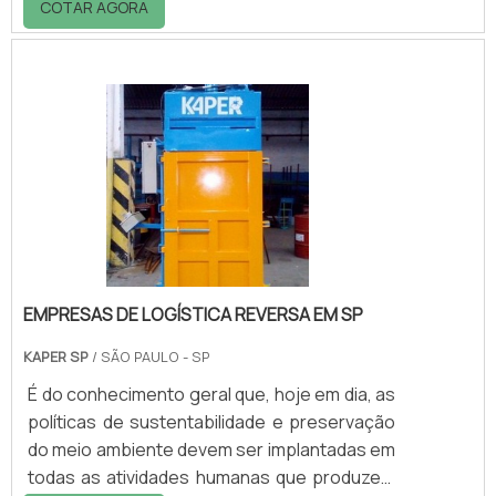
COTAR AGORA
movimentadores de capital em todo o
país.Para isso, todos os dias são projetados
e erguidos novos prédios com fins
comerciais ou residenciais, e, desta forma, a
quantidade de resíduos gerados durante as
obras cresce proporcionalmente. Pelo
volume de resíduos gerados a preocupação
com o transporte.
EMPRESAS DE LOGÍSTICA REVERSA EM SP
KAPER SP
/ SÃO PAULO - SP
É do conhecimento geral que, hoje em dia, as
políticas de sustentabilidade e preservação
do meio ambiente devem ser implantadas em
todas as atividades humanas que produzem