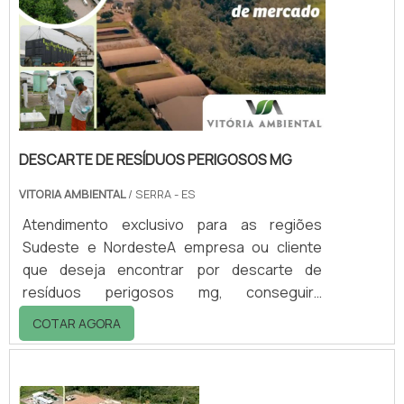
DESCARTE DE RESÍDUOS PERIGOSOS MG
VITORIA AMBIENTAL
/ SERRA - ES
Atendimento exclusivo para as regiões
Sudeste e NordesteA empresa ou cliente
que deseja encontrar por descarte de
resíduos perigosos mg, conseguirá
encontrar no website da Vitória Ambiental.
COTAR AGORA
Realizando uma cotação por meio da
plataforma de divulgação das indústrias e
descobrindo a melhor referência em