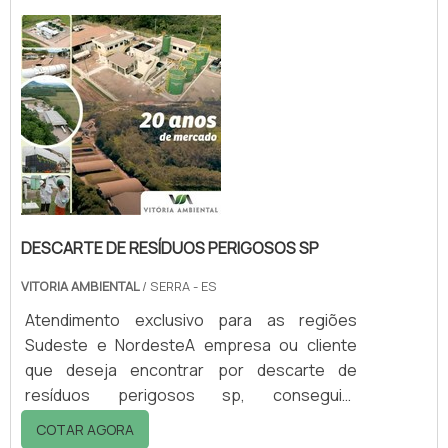
mercado.DETALHES sOBRE DESCARTE DE
RESÍDUOS PERIGOSOS RJQuem precisa de
descarte de resíduos perigosos rj em uma
empresa inovadora, acha o site da Vitória
Ambiental. Dispon...
DESCARTE DE RESÍDUOS PERIGOSOS SP
VITORIA AMBIENTAL
/ SERRA - ES
Atendimento exclusivo para as regiões
Sudeste e NordesteA empresa ou cliente
que deseja encontrar por descarte de
resíduos perigosos sp, conseguirá
encontrar no website da Vitória Ambiental.
COTAR AGORA
Solicitando mais informações na vitrine que