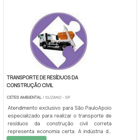
de custo bem mais atrativo se comparado à
compra do maquinário, que, além do valor de
aquisição, requer investimentos variados.
Entre eles, é possível destacar:
Manutenção; Alocação; Transporte; Entre
outros.É UM SERVIÇO QUE ATENDE A
DIVERSAS NECESSIDADESO aluguel de
prensa .
TRANSPORTE DE RESÍDUOS DA
CONSTRUÇÃO CIVIL
CETES AMBIENTAL
/ SUZANO - SP
Atendimento exclusivo para São PauloApoio
especializado para realizar o transporte de
resíduos da construção civil correta
representa economia certa. A indústria de
construção civil é uma das principais