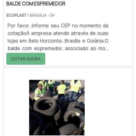
BALDE COM ESPREMEDOR
ECOPLAST
/ BRASILIA - DF
Por favor, informe seu CEP no momento da
cotaçãoA empresa atende através de suas
lojas em Belo Horizonte, Brasília e Goiânia.O
balde com espremedor, associado ao mop
úmido, tornam mais fácil o serviço do
COTAR AGORA
profissional da limpeza, que não precisa se
agachar ou torcer o pano de chão
manualmente.Além disso, a ação do
espremedor, que reduz os derramamentos e
respingos, e a funcionalidade dos rodízios,
proporcionam maior agilidade na limpeza e
pisos mais limpos. Os rodízios são
silenciosos e não deixa.