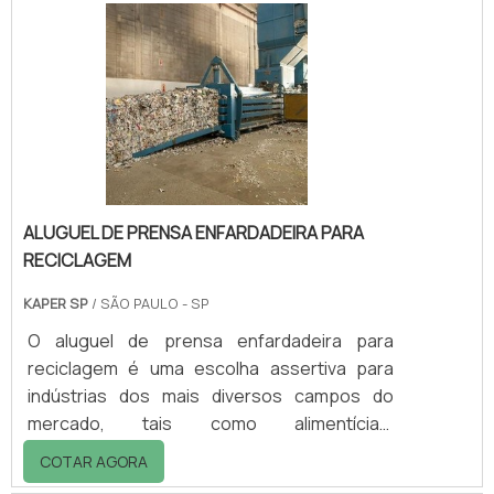
realizam consultorias, análises clínicas,
auxiliam na emissão de licenças, oferecem o
transporte e a destinação de resíduos e
outros trabalhos.Com foco no impacto que o
descarte inade.
ALUGUEL DE PRENSA ENFARDADEIRA PARA
RECICLAGEM
KAPER SP
/ SÃO PAULO - SP
O aluguel de prensa enfardadeira para
reciclagem é uma escolha assertiva para
indústrias dos mais diversos campos do
mercado, tais como alimentícias,
metalúrgicas sucroalcooleiras e
COTAR AGORA
automobilísticas, isso porque é um serviço