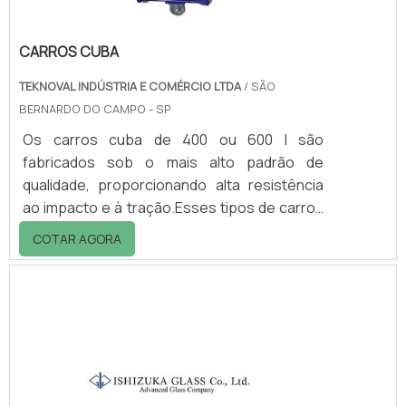
CARROS CUBA
TEKNOVAL INDÚSTRIA E COMÉRCIO LTDA
/ SÃO
BERNARDO DO CAMPO - SP
Os carros cuba de 400 ou 600 l são
fabricados sob o mais alto padrão de
qualidade, proporcionando alta resistência
ao impacto e à tração.Esses tipos de carros
cubas possuem rodas fixas e giratórias com
COTAR AGORA
sistema de equilíbrio que permite facilidade
em manobras.Aplicações Coleta de lixo
hospitalar; Roupas em lavanderias, hotéis e
hospitais; Transporte de resíduos nas áreas
de gastronomia; Entre outros.Para saber
mais sobre os carros cuba, entre em contato
com a TK e garanta já seu orçamento!.