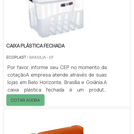
material muito conhecido no mercado por
sua praticidade e resistência a impactos e
contra os raios UV..
CAIXA PLÁSTICA FECHADA
ECOPLAST
/ BRASILIA - DF
Por favor, informe seu CEP no momento da
cotaçãoA empresa atende através de suas
lojas em Belo Horizonte, Brasília e Goiânia.A
caixa plástica fechada é um produto
bastante versátil, utilizado pelos setores da
COTAR AGORA
indústria, comércio e serviços. Serve para
acondicionar, transportar e organizar
matérias-primas para a indústria ou peças
acabadas, bem como alimentos, bebidas,