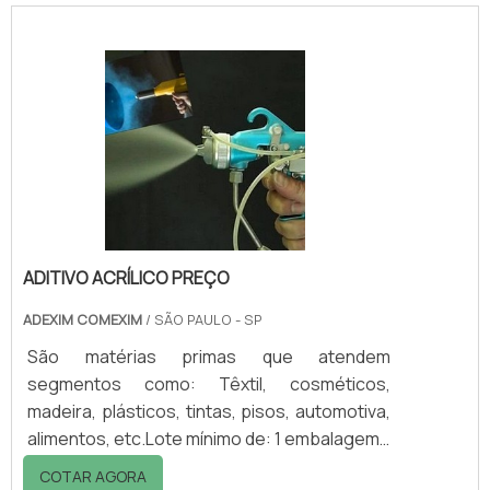
como um elemento de barreira e o maior
mercado está concentrado na indústria de
revestimentos de alta performance. Devido à
sua morfologia, lâminas de vidro muito finas e
de relação proporcional elevada entre área e
espessura, o floco de vidro: Facilita a
liberação .
ADITIVO ACRÍLICO PREÇO
ADEXIM COMEXIM
/ SÃO PAULO - SP
São matérias primas que atendem
segmentos como: Têxtil, cosméticos,
madeira, plásticos, tintas, pisos, automotiva,
alimentos, etc.Lote mínimo de: 1 embalagem -
20kgBusca pelo aditivo acrílico?A Estron
COTAR AGORA