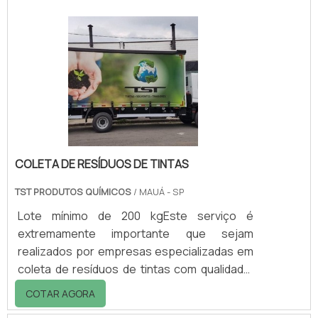
distintas, adequando-se assim a diversos
tipos de necessidades.Vantagens de contar
com a lixeira: - Praticidade; - Eficiência; -
Limpeza do ambiente; - Organização; - Entre
muitas outras.Outras soluções oferecidas
pela .
COLETA DE RESÍDUOS DE TINTAS
TST PRODUTOS QUÍMICOS
/ MAUÁ - SP
Lote mínimo de 200 kgEste serviço é
extremamente importante que sejam
realizados por empresas especializadas em
coleta de resíduos de tintas com qualidade,
pois na hora de se desfazer dos resíduos
COTAR AGORA
químicos é necessário ter cuidados