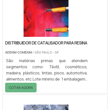
orgânica requer a aplicação de algumas
técnicas especiais, como a de decantação,
que é encarregada de eliminar todas as
impurezas derivadas do uso a.
DISTRIBUIDOR DE CATALISADOR PARA RESINA
ADEXIM COMEXIM
/ SÃO PAULO - SP
São matérias primas que atendem
segmentos como: Têxtil, cosméticos,
madeira, plásticos, tintas, pisos, automotiva,
alimentos, etc.Lote mínimo de: 1 embalagem -
20kgO distribuidor de catalisador para resina
COTAR AGORA
é um produto químico utilizado para
promover a adesão e modificar as
propriedades finas das resinas, por isso é
amplamente empregado nas indústrias de