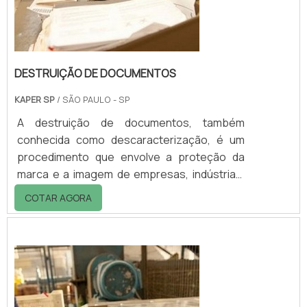
DESTRUIÇÃO DE DOCUMENTOS
KAPER SP
/ SÃO PAULO - SP
A destruição de documentos, também
conhecida como descaracterização, é um
procedimento que envolve a proteção da
marca e a imagem de empresas, indústrias,
etc. O procedimento favorece também a
COTAR AGORA
gestão de resíduos, alinhando benefícios
longínquos ao meio ambiente, evitando que
existam impactos negativos à natureza. A
destruição é feita por empresas
especializadas e sob regime sigiloso, ou
seja, não há nenhum tipo de infração no que