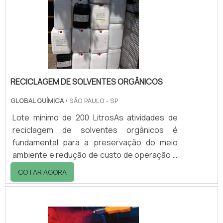
esferas de ytrium premium para
revestimentos transparentes. Podem ser
utilizados em linha automotiva, cosméticos e
farmacêuti.
RECICLAGEM DE SOLVENTES ORGÂNICOS
GLOBAL QUÍMICA
/ SÃO PAULO - SP
Lote mínimo de 200 LitrosAs atividades de
reciclagem de solventes orgânicos é
fundamental para a preservação do meio
ambiente e redução de custo de operação e
produção de muitas empresas do setor
COTAR AGORA
industrial, além de evitar que esses resíduos
sejam descartados incorretamente. O
processo de reciclagem desse tipo de
solvente fabricado com matéria-prima