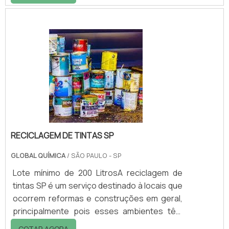
Chemical produz uma extensa linha de aditivo
acrílico preço competitivo. São agentes de
Alastramento e Nivelamento a base de
Oligômeros Acrílicos da mais alta eficiência
ISENTOS DE SILICONE para todos os
sistemas seja base água ou solvente, sem
solventes, tintas em pó ou tintas de
impressão. Altern.
RECICLAGEM DE TINTAS SP
GLOBAL QUÍMICA
/ SÃO PAULO - SP
Lote mínimo de 200 LitrosA reciclagem de
tintas SP é um serviço destinado à locais que
ocorrem reformas e construções em geral,
principalmente pois esses ambientes têm
diversos tipos de resíduos próprios para a
COTAR AGORA