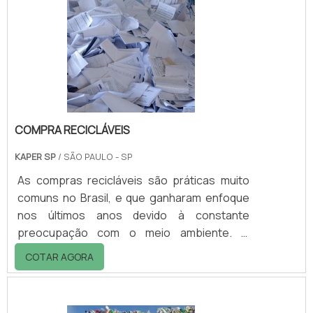
plástico, revestimento, tinta, verniz e
adesivagem. Um dos principais benefícios de
usar o catalisador para resina como
potencializador de prop.
COMPRA RECICLÁVEIS
KAPER SP
/ SÃO PAULO - SP
As compras recicláveis são práticas muito
comuns no Brasil, e que ganharam enfoque
nos últimos anos devido à constante
preocupação com o meio ambiente. O
serviço é feito por empresas especializadas
COTAR AGORA
de coleta, agregando mais facilidade e
comodidade para quem produz os resíduos e
não tem como descartar imediatamente.