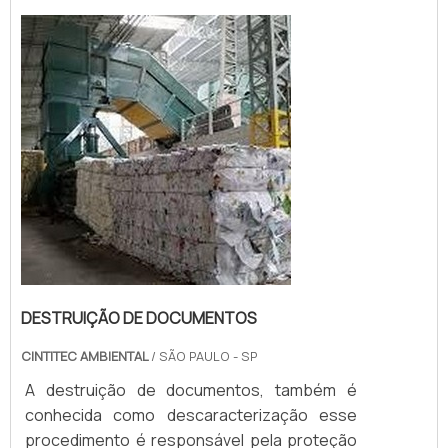
por empresas especializadas no assunto.
De toda forma, a destruição de itens
sigilosos mantém limpa a imagem da
empresa, evitando que seus pertences
sejam reutiliz...
DESTRUIÇÃO DE DOCUMENTOS
CINTITEC AMBIENTAL
/ SÃO PAULO - SP
A destruição de documentos, também é
conhecida como descaracterização esse
procedimento é responsável pela proteção