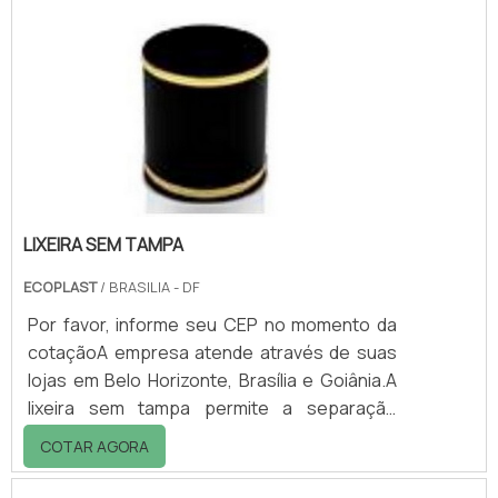
tipos, indo de maquiagem até tintura para o
cabelo. No entanto, o que é feito quando um
produto vence? Qual o destino dado aos
resíduos de produção dos cosméticos?
Essas observações são muito importantes
para podermos entender um pouco.
LIXEIRA SEM TAMPA
ECOPLAST
/ BRASILIA - DF
Por favor, informe seu CEP no momento da
cotaçãoA empresa atende através de suas
lojas em Belo Horizonte, Brasília e Goiânia.A
lixeira sem tampa permite a separação
adequada do lixo, impedindo que o ambiente
COTAR AGORA
fique sujo e desorganizado.Pode ser
solicitada em tamanhos e capacidades