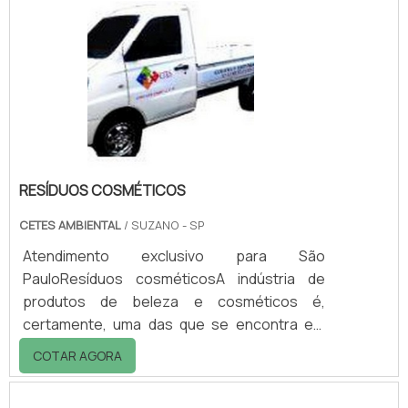
menos riscos de impactos ao meio
ambiente.É UM SERVIÇO QUE VISA A
SUSTENTABILIDADEA coleta de metais é um
serviço preponderante para
sustentabilidade dos processos produtivos
de indústr.
RESÍDUOS COSMÉTICOS
CETES AMBIENTAL
/ SUZANO - SP
Atendimento exclusivo para São
PauloResíduos cosméticosA indústria de
produtos de beleza e cosméticos é,
certamente, uma das que se encontra em
constante crescimento. Isso porque, o Brasil
COTAR AGORA
é um dos principais consumidores de
produtos cosméticos, dos mais variados