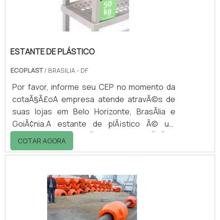
ESTANTE DE PLÁSTICO
ECOPLAST
/ BRASILIA - DF
Por favor, informe seu CEP no momento da
cotaÃ§Ã£oA empresa atende atravÃ©s de
suas lojas em Belo Horizonte, BrasÃ­lia e
GoiÃ¢nia.A estante de plÃ¡stico Ã© um
equipamento muito Ãºtil na organizaÃ§Ã£o
COTAR AGORA
de documentos e estoques, no
acondicionamento de gÃªneros alimentÃ­
cios, industriais, farmacÃªuticos, produtos de
limpeza, como tambÃ©m na exposiÃ§Ã£o de
artigos para venda nas lojas.Sendo assim, a
estante de plÃ¡stico Ã© utilizada em: -