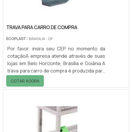
sistemas com alto peso.
TRAVA PARA CARRO DE COMPRA
ECOPLAST
/ BRASILIA - DF
Por favor, insira seu CEP no momento da
cotaçãoA empresa atende através de suas
lojas em Belo Horizonte, Brasília e Goiânia.A
trava para carro de compra é produzida para
controle de carrinhos de compras, sendo
COTAR AGORA
bastante útil para condomínios (para sacolas
de compras), escolas (materiais
esportivos), etc.A trava é fabricada em
poliestireno resistente revestido em ABS no
sistema de chaves e para sistema de cartão
a trava é produzida de metal.Para o melhor
aproveitamento da trava para carro de comp.