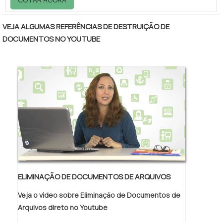
realização do descarte. Isso deve acontecer
por conta do impacto ambiental e todos os
VEJA ALGUMAS REFERÊNCIAS DE DESTRUIÇÃO DE
outros possíveis problemas que esses
DOCUMENTOS NO YOUTUBE
resíduos podem pode trazer. Esse é um
problema cujo a grande maioria das pessoas
desconhece.Informações sobre o serviçoA
partir do serviço de reciclagem pode-se
garan.
ELIMINAÇÃO DE DOCUMENTOS DE ARQUIVOS
Veja o vídeo sobre Eliminação de Documentos de
Arquivos direto no Youtube