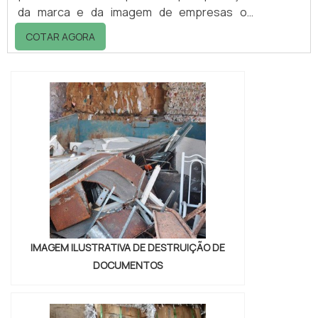
da marca e da imagem de empresas ou
indústrias que o contrata. Existem algumas
COTAR AGORA
etapas para que os documentos sejam
destruídos de forma eficaz, essas etapas
ajudam na garantia de os dados presentes
nos documentos, não sofrerão vazamentos,
por exemplo. A destruição dos documento é
muito utilizada em empresas que não
desejam ...
IMAGEM ILUSTRATIVA DE DESTRUIÇÃO DE
DOCUMENTOS