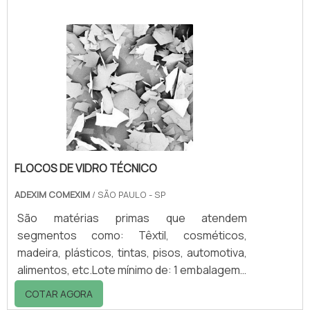
especiais. Os resíduos que são coletados,
são: Restos de tintas; Vernizes; Solventes;
Entre outros.O que os resíduos podem
causar Primeiramente, é importante
ressaltar que é preciso muito cuidado para
descartar vernizes e tintas, bem como
solventes utilizados durante .
FLOCOS DE VIDRO TÉCNICO
ADEXIM COMEXIM
/ SÃO PAULO - SP
São matérias primas que atendem
segmentos como: Têxtil, cosméticos,
madeira, plásticos, tintas, pisos, automotiva,
alimentos, etc.Lote mínimo de: 1 embalagem -
20kgOs flocos de vidro técnico são
COTAR AGORA
amplamente utilizados em revestimentos