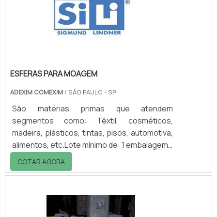
da vida útil 3 vezes superior aos fabricados
em aço; A empresa fabrica em diversos
diâmetros e tamanhos, disponibilizando p.
ESFERAS PARA MOAGEM
ADEXIM COMEXIM
/ SÃO PAULO - SP
São matérias primas que atendem
segmentos como: Têxtil, cosméticos,
madeira, plásticos, tintas, pisos, automotiva,
alimentos, etc.Lote mínimo de: 1 embalagem -
20kgEsferas SilibeadsA Silibeads possui uma
COTAR AGORA
linha de produtos contendo esferas de vidro,
esferas de cerâmica, esferas de silicato de
zircônio, esferas de óxido de zircônio
revestidas com ceria ou ytrium e também as