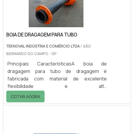
ComÃ©rcio; - IndÃºstria; - ResidÃªncias; -
EscritÃ³rios; - Dro.
BOIA DE DRAGAGEM PARA TUBO
TEKNOVAL INDÚSTRIA E COMÉRCIO LTDA
/ SÃO
BERNARDO DO CAMPO - SP
Principais CaracterísticasA boia de
dragagem para tubo de dragagem é
fabricada com material de excelente
flexibilidade e alta
resistência!Características gerais Firme
COTAR AGORA
contra impactos, particularmente adequado
para construções em mar aberto; Uso
frequente em lagos e rios; É fácil de instalar e
manusear; Maior resistência à corrosão e
aditivados contra raios UV; Prolongamento