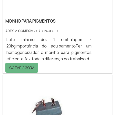
MOINHO PARA PIGMENTOS
ADEXIM COMEXIM
/ SÃO PAULO - SP
Lote mínimo de: 1 embalagem -
20kgImportância do equipamentoTer um
homogeneizador e moinho para pigmentos
eficiente faz toda a diferença no trabalho de
dispersão. É por isso que a Red Devil produz
COTAR AGORA
equipamentos de qualidade para uma gama
cada vez maior de aplicações, incluindo
automotivo, químico, acabamentos em
madeira, marítimo e outras aplicações em
laboratório.O homogeneizador e moinho
para pigmentos tem a função de dissolvedor
de resinas, emulsificador e redispersor de