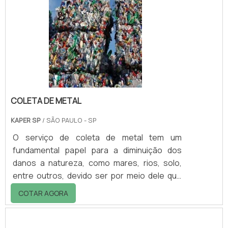
Além disso, cada estado possui leis que
abrangem o descarte de resíduos, podendo
resultar em multas caso não seja executado
da maneira correta.DIVERSOS MATERIAIS
PODEM SER RECICLADOSA.
COLETA DE METAL
KAPER SP
/ SÃO PAULO - SP
O serviço de coleta de metal tem um
fundamental papel para a diminuição dos
danos a natureza, como mares, rios, solo,
entre outros, devido ser por meio dele que
os materiais são destinados a locais e
COTAR AGORA
centros de reciclagem que efetuam os
processos de recuperação, que devolvem
ao mercado os produtos, gerando assim,