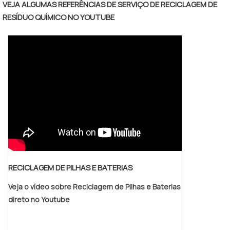
VEJA ALGUMAS REFERÊNCIAS DE SERVIÇO DE RECICLAGEM DE
de utilizar o materialÚteis para diversos
RESÍDUO QUÍMICO NO YOUTUBE
segmentos industriais, os tanques são
equipamentos vêm sanar uma dificuldade
constante de toda linha fabril. A necessidade
de equipamentos que realizem com eficácia
a movime.
RECICLAGEM DE PILHAS E BATERIAS
Veja o vídeo sobre Reciclagem de Pilhas e Baterias
direto no Youtube