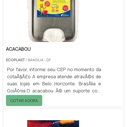
esferas de ytrium premium para
revestimentos transparentes. Podem ser
utilizados em linha automotiva, cosméticos e
farmacêuti.
ACACABOU
ECOPLAST
/ BRASILIA - DF
Por favor, informe seu CEP no momento da
cotaÃ§Ã£o A empresa atende atravÃ©s de
suas lojas em Belo Horizonte, BrasÃ­lia e
GoiÃ¢nia.O acacabou Ã© um suporte com
capacidade para 500 saquinhos utilizado
COTAR AGORA
para coleta das fezes dos cÃ£es. Fabricado
em plÃ¡stico tipo ABS e policarbonato,
aditivados com filtro UV, nylon 66 e aÃ§o inox.
O produto pode ser instalado em Ã¡reas