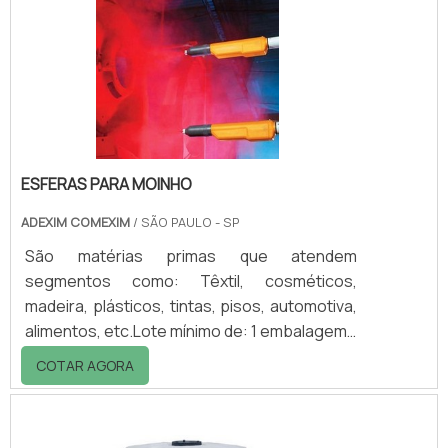
externas, pois o material resiste as
condiÃ§Ãµes de sol e chuva.Possui um
mecanismo que possibilita a retirada dos
sacos, um a um,.
ESFERAS PARA MOINHO
ADEXIM COMEXIM
/ SÃO PAULO - SP
São matérias primas que atendem
segmentos como: Têxtil, cosméticos,
madeira, plásticos, tintas, pisos, automotiva,
alimentos, etc.Lote mínimo de: 1 embalagem -
20kgSaiba as características do
COTAR AGORA
produtoCaso a moagem realizada possua
características predominantemente em
baixa viscosidade, indica-se que o cliente