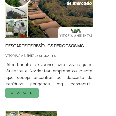
DESCARTE DE RESÍDUOS PERIGOSOS MG
VITORIA AMBIENTAL
/ SERRA - ES
Atendimento exclusivo para as regiões
Sudeste e NordesteA empresa ou cliente
que deseja encontrar por descarte de
resíduos perigosos mg, conseguirá
encontrar no website da Vitória Ambiental.
COTAR AGORA
Realizando uma cotação por meio da
plataforma de divulgação das indústrias e
descobrindo a melhor referência em