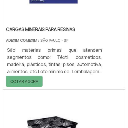
CARGAS MINERAIS PARA RESINAS
ADEXIM COMEXIM
/ SÃO PAULO - SP
São matérias primas que atendem
segmentos como: Têxtil, cosméticos,
madeira, plásticos, tintas, pisos, automotiva,
alimentos, etc.Lote mínimo de: 1 embalagem -
20kgCargas para resinas Mineralia GironaO
COTAR AGORA
Sulfato de Bário é um mineral funcional, inerte
que devido as suas características físicas e
químicas, pode transferir ao seu produto
várias propriedades especificas.As cargas
minerais para resinas, entretanto, têm uma
influência decisiva em propriedades como a