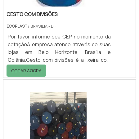
CESTO COM DIVISÕES
ECOPLAST
/ BRASILIA - DF
Por favor, informe seu CEP no momento da
cotaçãoA empresa atende através de suas
lojas em Belo Horizonte, Brasília e
Goiânia.Cesto com divisões é a lixeira com
dois ou mais compartimentos para coleta
COTAR AGORA
seletiva. É utilizado em vários ambientes,
principalmente em escolas, universidades e
escritórios.Os cestos podem ser fabricados
em plástico (polipropileno ou polietileno),
fibra de vidro ou aço inox, o seu formato é
cilíndrico ou prismático com volumes
variados.Os compartimentos dos cestos
com divi.