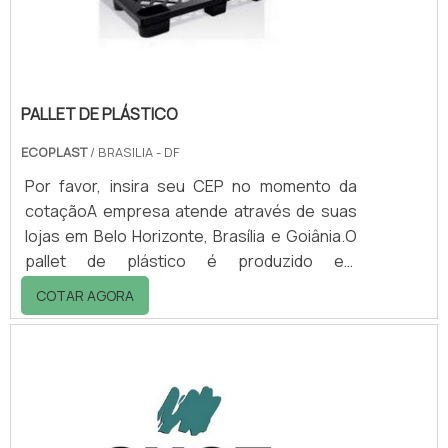
consistência, peso específico, espes.
PALLET DE PLÁSTICO
ECOPLAST
/ BRASILIA - DF
Por favor, insira seu CEP no momento da
cotaçãoA empresa atende através de suas
lojas em Belo Horizonte, Brasília e Goiânia.O
pallet de plástico é produzido em
polipropileno ou polietileno, sendo indicado
COTAR AGORA
para câmara fria.O pallet é recomendado
também para armazenagem de produtos
alimentícios, farmacêuticos, hospitalares ou
qualquer outro produto que não pode ter
contato direto com o chão.Normalmente, o
setor de estocagem possui entradas para