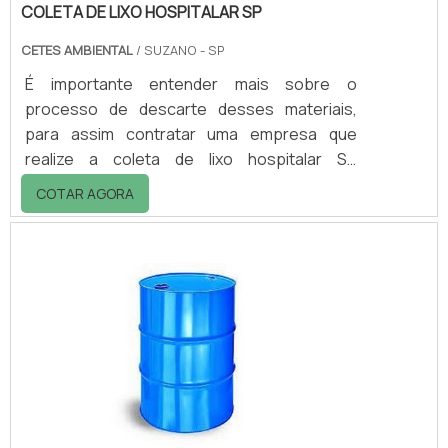
COLETA DE LIXO HOSPITALAR SP
CETES AMBIENTAL
/ SUZANO - SP
É importante entender mais sobre o
processo de descarte desses materiais,
para assim contratar uma empresa que
realize a coleta de lixo hospitalar SP
adequada. Os resíduos que são gerados em
COTAR AGORA
em hospitais, ambulatórios ou clínicas,
podem conter produtos tóxicos, químicos ou
perfumantes. Existem algumas
características que podem ser observadas,
levando em consideração de como o serviço
de coleta hospitalar é realizado. A primeira
etapa deste procedimento consiste em
identificar, por componentes do.