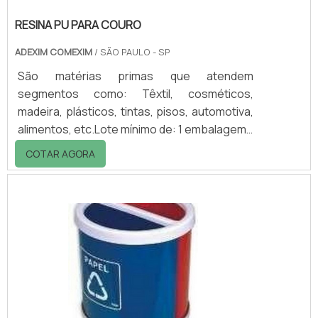
RESINA PU PARA COURO
ADEXIM COMEXIM
/ SÃO PAULO - SP
São matérias primas que atendem
segmentos como: Têxtil, cosméticos,
madeira, plásticos, tintas, pisos, automotiva,
alimentos, etc.Lote mínimo de: 1 embalagem -
20kgResina de poliuretano para couroAs
COTAR AGORA
resinas poliuretânicas dispersas em água
oferecem um excelente acabamento para
peças de couro como sapatos, bolsas,
cintos, bolas, casacos, mochilas, carteiras,
etc.A resina pu para couro podem ser
aditivadas com um catalisador de forma a
alcançar todas as propriedades desejadas
para um acabamento de.