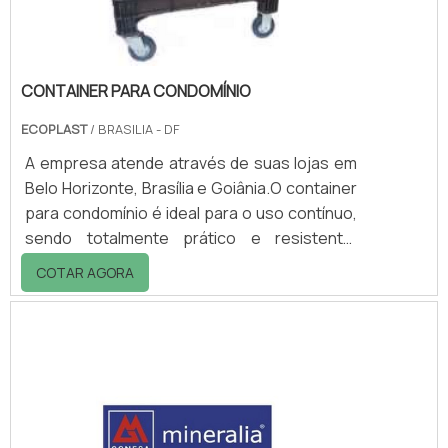
como esferas de moagem.
CONTAINER PARA CONDOMÍNIO
ECOPLAST
/ BRASILIA - DF
A empresa atende através de suas lojas em
Belo Horizonte, Brasília e Goiânia.O container
para condomínio é ideal para o uso contínuo,
sendo totalmente prático e resistente.
Fabricado em polietileno de alta densidade, e
COTAR AGORA
com aditivado contra ação dos raios UV,
garante durabilidade e redução do mal
cheiro.Além disso, esse tipo de container
pode ser encontrado com ou sem tampa,
fornecendo maior higiene para o local onde
será colocado. A principal função desse
equipamento é armazenar resíduos orgânic.