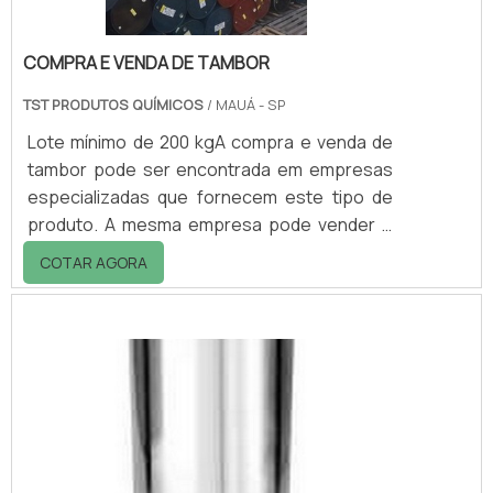
COMPRA E VENDA DE TAMBOR
TST PRODUTOS QUÍMICOS
/ MAUÁ - SP
Lote mínimo de 200 kgA compra e venda de
tambor pode ser encontrada em empresas
especializadas que fornecem este tipo de
produto. A mesma empresa pode vender e
comprar os tambores, e na compra, os
COTAR AGORA
tambores nem sempre estão novos ou em
bom estado.Pois algumas empresas
realizam esta prática para reciclagem dos
produtos que contém dentro do tambor. Este
produto é ideal para o armazenamento de:
Água potável ou de reuso; Ração animal;
Frutas e verduras; Lixeira; Cooler de
bebidas; Entre outros. A imp.