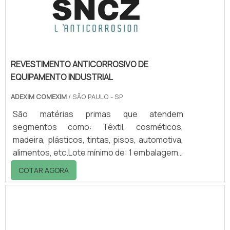
utilização de paleteiras ou
empilhadeiras.Opções e me.
REVESTIMENTO ANTICORROSIVO DE
EQUIPAMENTO INDUSTRIAL
ADEXIM COMEXIM
/ SÃO PAULO - SP
São matérias primas que atendem
segmentos como: Têxtil, cosméticos,
madeira, plásticos, tintas, pisos, automotiva,
alimentos, etc.Lote mínimo de: 1 embalagem -
20kgAnticorrosivos de equipamentos
COTAR AGORA
industriais da marca SNCZA SNCZ
desenvolve e produz uma gama completa de
alto desempenho para revestimentos
anticorrosivos de equipamentos industriais,
especialmente fosfatos de zinco e cromatos