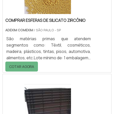
COMPRAR ESFERAS DE SILICATO ZIRCÔNIO
ADEXIM COMEXIM
/ SÃO PAULO - SP
São matérias primas que atendem
segmentos como: Têxtil, cosméticos,
madeira, plásticos, tintas, pisos, automotiva,
alimentos, etc.Lote mínimo de: 1 embalagem -
20kgAo comprar esferas de silicato zircônio,
COTAR AGORA
o cliente espera receber o melhor produto
do segmento presente no mercado. Este
produto é produzido em alta qualidade
técnica e com utilização em vários
segmentos da indústria no mundo.As
esferas de silicato de zircônio são utilizadas
em uma grande variedade de aplicações