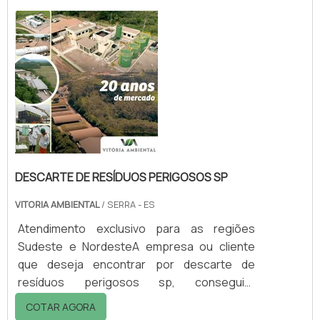
mercado.DETALHES sOBRE DESCARTE DE
RESÍDUOS PERIGOSOS RJQuem precisa de
descarte de resíduos perigosos rj em uma
empresa inovadora, acha o site da Vitória
Ambiental. Dispon...
DESCARTE DE RESÍDUOS PERIGOSOS SP
VITORIA AMBIENTAL
/ SERRA - ES
Atendimento exclusivo para as regiões
Sudeste e NordesteA empresa ou cliente
que deseja encontrar por descarte de
resíduos perigosos sp, conseguirá
encontrar no website da Vitória Ambiental.
COTAR AGORA
Solicitando mais informações na vitrine que