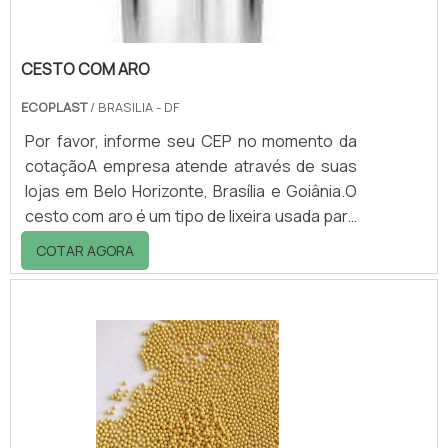
CESTO COM ARO
ECOPLAST
/ BRASILIA - DF
Por favor, informe seu CEP no momento da
cotaçãoA empresa atende através de suas
lojas em Belo Horizonte, Brasília e Goiânia.O
cesto com aro é um tipo de lixeira usada para
a coleta de resíduos secos. O descarte é
COTAR AGORA
prático e o aro pode ser usado como
suporte para o saco de lixo. Devido à
ausência de tampa, não é indicada para
resíduos orgânicos, que causam mal cheiro e
atraem insetos.O equipamento pode ser
fabricado com um tipo material ou dois, neste
último caso, sendo o cesto e aro em
materiais.