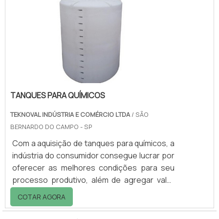
utilize esferas para moinho com um diâmetro
menor, pois assim a tela de saída será de
acordo, ou seja, as esferas devem ser três
vezes maiores que o diâmetro da tela de
saída.Quando a moagem.
TANQUES PARA QUÍMICOS
TEKNOVAL INDÚSTRIA E COMÉRCIO LTDA
/ SÃO
BERNARDO DO CAMPO - SP
Com a aquisição de tanques para químicos, a
indústria do consumidor consegue lucrar por
oferecer as melhores condições para seu
processo produtivo, além de agregar valor
aos seus equipamentos por adicionar a eles
COTAR AGORA
tanques de qualidade amplamente
reconhecida no mercado.Pontos positivos