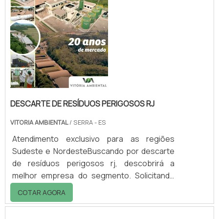
qualidade do mercado.Quando a questão é
descarte de resíduos perigosos mg, com a
equipe da Vitória Ambiental conseguirá
proteção com comp...
DESCARTE DE RESÍDUOS PERIGOSOS RJ
VITORIA AMBIENTAL
/ SERRA - ES
Atendimento exclusivo para as regiões
Sudeste e NordesteBuscando por descarte
de resíduos perigosos rj, descobrirá a
melhor empresa do segmento. Solicitando
mais informações na vitrine que se chama
COTAR AGORA
Soluções Industriais e conhecendo a melhor
referência em qualidade do