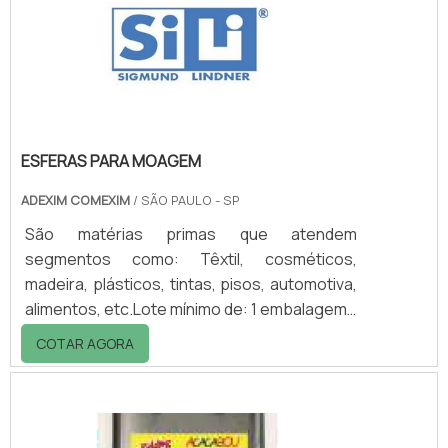
de estrôncio, para uso em tintas e
revestimentos. Além disso, a empresa
desenvolve uma linha de produtos parti.
ESFERAS PARA MOAGEM
ADEXIM COMEXIM
/ SÃO PAULO - SP
São matérias primas que atendem
segmentos como: Têxtil, cosméticos,
madeira, plásticos, tintas, pisos, automotiva,
alimentos, etc.Lote mínimo de: 1 embalagem -
20kgEsferas SilibeadsA Silibeads possui uma
COTAR AGORA
linha de produtos contendo esferas de vidro,
esferas de cerâmica, esferas de silicato de
zircônio, esferas de óxido de zircônio
revestidas com ceria ou ytrium e também as