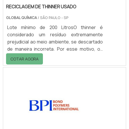
RECICLAGEM DE THINNER USADO
GLOBAL QUÍMICA
/ SÃO PAULO - SP
Lote mínimo de 200 LitrosO thinner é
considerado um resíduo extremamente
prejudicial ao meio ambiente, se descartado
de maneira incorreta. Por esse motivo, os
procedimentos de reciclagem de thinner
COTAR AGORA
usado são considerados importantes. Além
de garantir a defesa e manutenção do
ecossistema, asseguram excelentes
vantagens para as empresa que utilizam o
procedimento nas atividades, especialmente
de empresas que usam o thinner nos
processos produtivos. Isso porque o
retorno do thinner garante uma cons.