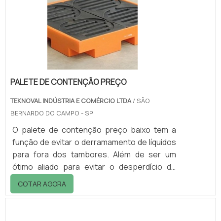
Delimitação prática e eficiente de espaço; -
Colabora para o tráfego de carros; - Otimiza
o proteção de movimentação; - Ev.
PALETE DE CONTENÇÃO PREÇO
TEKNOVAL INDÚSTRIA E COMÉRCIO LTDA
/ SÃO
BERNARDO DO CAMPO - SP
O palete de contenção preço baixo tem a
função de evitar o derramamento de líquidos
para fora dos tambores. Além de ser um
ótimo aliado para evitar o desperdício de
produtos, o palete é capaz de conter o
COTAR AGORA
líquido e está disponível em diferentes
tamanhos e com capacidade sob medida de
acordo com a necessidade do cliente.