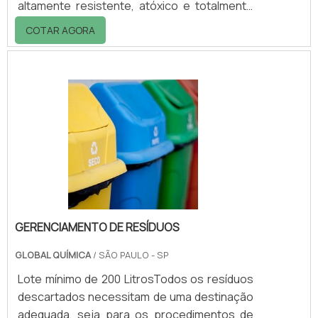
altamente resistente, atóxico e totalmente
impermeável.Principais aptidõesEssas
COTAR AGORA
caçambas de produtos líquidos são dotados
de dreno para escoamento de líquidos em
geral, o que proporciona fácil, rápida e
eficiente limpeza.Possui 04 rodízios, sendo
02 giratórios e 02 fixos e disponíveis em
diversas capacidades e medidas.Quer saber
mais? Clique abaixo e solicite sem
compromisso um orça.
GERENCIAMENTO DE RESÍDUOS
GLOBAL QUÍMICA
/ SÃO PAULO - SP
Lote mínimo de 200 LitrosTodos os resíduos
descartados necessitam de uma destinação
adequada, seja para os procedimentos de