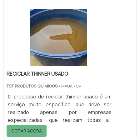
contaminar o meio ambiente e seu
gravemente descarte deve ser feito com
muito cuidado. As vantagens da reciclagem A
reciclagem é caracterizada como uma
vantagem ambiental e ainda por cima, muita
económica. A.
RECICLAR THINNER USADO
TST PRODUTOS QUÍMICOS
/ MAUÁ - SP
O processo de reciclar thinner usado é um
serviço muito específico, que deve ser
realizado apenas por empresas
especializadas, que realizam todas as
etapas de forma correta, de acordo com as
COTAR AGORA
normas ambientais.Desse modo, é possível