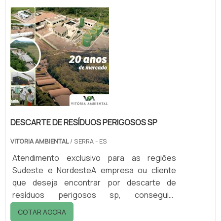
mercado.DETALHES sOBRE DESCARTE DE
RESÍDUOS PERIGOSOS RJQuem precisa de
descarte de resíduos perigosos rj em uma
empresa inovadora, acha o site da Vitória
Ambiental. Dispon...
DESCARTE DE RESÍDUOS PERIGOSOS SP
VITORIA AMBIENTAL
/ SERRA - ES
Atendimento exclusivo para as regiões
Sudeste e NordesteA empresa ou cliente
que deseja encontrar por descarte de
resíduos perigosos sp, conseguirá
encontrar no website da Vitória Ambiental.
COTAR AGORA
Solicitando mais informações na vitrine que