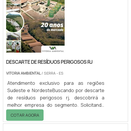
qualidade do mercado.Quando a questão é
descarte de resíduos perigosos mg, com a
equipe da Vitória Ambiental conseguirá
proteção com comp...
DESCARTE DE RESÍDUOS PERIGOSOS RJ
VITORIA AMBIENTAL
/ SERRA - ES
Atendimento exclusivo para as regiões
Sudeste e NordesteBuscando por descarte
de resíduos perigosos rj, descobrirá a
melhor empresa do segmento. Solicitando
mais informações na vitrine que se chama
COTAR AGORA
Soluções Industriais e conhecendo a melhor
referência em qualidade do