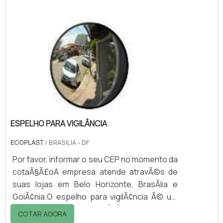
preservar a natureza e impedir que o thinner
acabe indo parar no meio ambiente,
causando danos ambientais.Saiba a
importância da reciclagem do thinnerO
descarte inadequado desse material pode
gerar sérios problemas ambientais, tais
como a contaminação do solo e lençói.
ESPELHO PARA VIGILÂNCIA
ECOPLAST
/ BRASILIA - DF
Por favor, informar o seu CEP no momento da
cotaÃ§Ã£oA empresa atende atravÃ©s de
suas lojas em Belo Horizonte, BrasÃ­lia e
GoiÃ¢nia.O espelho para vigilÃ¢ncia Ã© um
item de controle e prevenÃ§Ã£o que permite
COTAR AGORA
ao usuÃ¡rio acompanhar a movimentaÃ§Ã£o