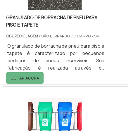
GRANULADO DE BORRACHA DE PNEU PARA
PISO E TAPETE
CBL RECICLAGEM
/ SÃO BERNARDO DO CAMPO - SP
O granulado de borracha de pneu para piso e
tapete é caracterizado por pequenos
pedaços de pneus inservíveis. Sua
fabricação é realizada através de
equipamento de trituração que possibilitam a
COTAR AGORA
transformação do pneu que já não é mais útil
nestes granulados.No processo de
fabricação do granulado, ele passa por
algumas etapas onde são retiradas as
impurezas do pneu que vêm da própria
coleta como arames, nylon etc., deixando o
material pronto para a segunda etapa,