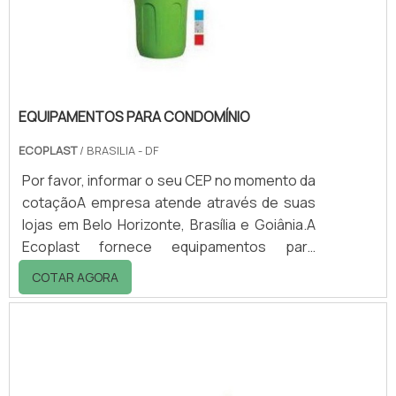
Industriais; Alimentícios; Químicos;
Residenciais; En.
EQUIPAMENTOS PARA CONDOMÍNIO
ECOPLAST
/ BRASILIA - DF
Por favor, informar o seu CEP no momento da
cotaçãoA empresa atende através de suas
lojas em Belo Horizonte, Brasília e Goiânia.A
Ecoplast fornece equipamentos para
condomínio, tais como: - Contêineres para
COTAR AGORA
resíduos sólidos; - Lixeiras de diversos tipos;
- Aparelhos para higiene (saboneteiras,
toalheiros); - Equipamentos para limpeza
profissional; - Quadros de chaves; - Quadros
de avisos; - Carros de compras; - Escadas; -