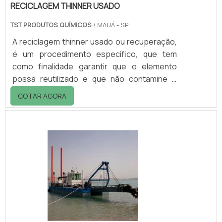
RECICLAGEM THINNER USADO
TST PRODUTOS QUÍMICOS
/ MAUÁ - SP
A reciclagem thinner usado ou recuperação,
é um procedimento específico, que tem
como finalidade garantir que o elemento
possa reutilizado e que não contamine o
meio ambiente. É um procedimento que deve
COTAR AGORA
ser realizado apenas por empresas
especializadas.Qual a importância da
reciclagem do thinnerO thinner trata-se de
um elemento criado por meio de compostos
químicos e solventes e que é extremamente
prejudicial ao meio ambiente e a saúde. Por
isso é importante que ele seja encaminhado
para lugares.