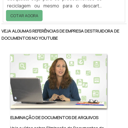
reciclagem ou mesmo para o descarte
correto, em um local apropriado. Portanto,
COTAR AGORA
para que cada resíduo tenha o destino ideal,
o controle e gerenciamento de resíduos é
VEJA ALGUMAS REFERÊNCIAS DE EMPRESA DESTRUIDORA DE
fundamental e os procedimentos atrelados a
DOCUMENTOS NO YOUTUBE
esse tipo de atuação, dependem de
conhecimento técnico específico de
empresas especializadas e profissionais
qualificados, que desenvolvem o
planejamento e procedimento.
ELIMINAÇÃO DE DOCUMENTOS DE ARQUIVOS