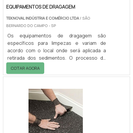
EQUIPAMENTOS DE DRAGAGEM
TEKNOVAL INDÚSTRIA E COMÉRCIO LTDA
/ SÃO
BERNARDO DO CAMPO - SP
Os equipamentos de dragagem são
específicos para limpezas e variam de
acordo com o local onde será aplicada a
retirada dos sedimentos. O processo de
dragagem é imprescindível, pois garante uma
COTAR AGORA
melhoria significativa no transporte marítimo
e fluvial, bem como o cuidado com o meio
ambiente. Rios e mares são recursos
naturais que vem gerado grande
preocupação quando o assunto é
sustentabilida, já que a poluição dos mesmos
é uma pauta que vem gerando grandes
debates nos dias de hoje. O processo de d.