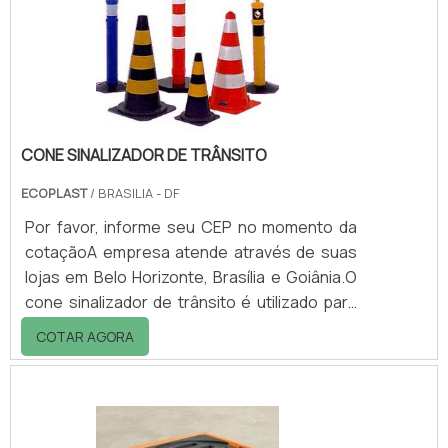
o melhor controle de qualidade avaliando de
forma precisa a cor objetiva, melhorando as
condições e reduzi.
CONE SINALIZADOR DE TRÂNSITO
ECOPLAST
/ BRASILIA - DF
Por favor, informe seu CEP no momento da
cotaçãoA empresa atende através de suas
lojas em Belo Horizonte, Brasília e Goiânia.O
cone sinalizador de trânsito é utilizado para
auxiliar o tráfego de carros. Seu uso é
COTAR AGORA
altamente importante para evitar acidentes e
garantir a boa circulação dos veículos, de
modo a otimizar a movimentação.Vantagens
de contar com o cone sinalizador: -