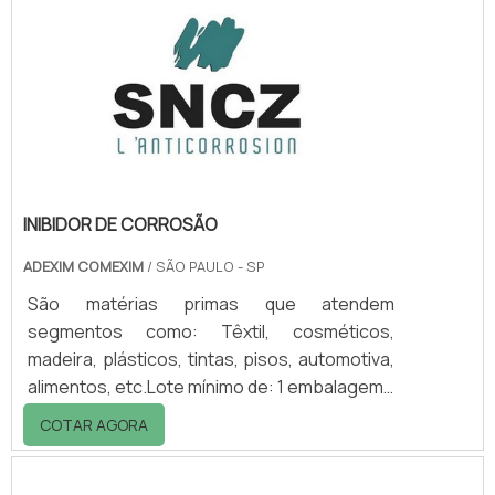
DIFERENCIAIS DO PRODUTO Outra vantagem
é que o palete de contenção consegue
recuperar o líquido vazado, o que garante
melhor custo-benefício, bem como a
praticidade na hora da lim.
INIBIDOR DE CORROSÃO
ADEXIM COMEXIM
/ SÃO PAULO - SP
São matérias primas que atendem
segmentos como: Têxtil, cosméticos,
madeira, plásticos, tintas, pisos, automotiva,
alimentos, etc.Lote mínimo de: 1 embalagem -
20kgConhecendo inibidoresOs produtos
COTAR AGORA
SNCZ inibidores de corrosão com base em
elementos minerais, como zinco, alumínio,