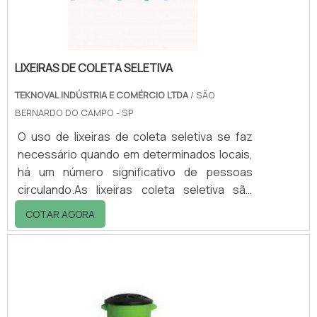
quando o material é triturado e tra.
LIXEIRAS DE COLETA SELETIVA
TEKNOVAL INDÚSTRIA E COMÉRCIO LTDA
/ SÃO
BERNARDO DO CAMPO - SP
O uso de lixeiras de coleta seletiva se faz
necessário quando em determinados locais,
há um número significativo de pessoas
circulando.As lixeiras coleta seletiva são
fabricadas em plástico rotomoldado e
COTAR AGORA
possuem como característica, de serem
leves e fáceis de manusear apesar da alta
resistência a intempéries e impactos.Além
de possuírem capacidades diversas, com
formatos diferenciados. Fáceis de higienizar
são perfeitas para uso em segmentos: