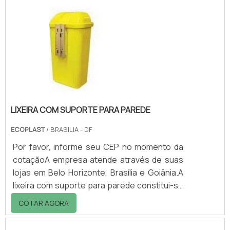
cálcio, magnésio e estrôncio. Oferecemos
também fosfatos não tóxicos de alto
desempenho ativados e polifosfatos para
atender à crescente demanda por inibidores
de corrosão.Linha de produtosO Inibidor de
corrosão da SNCZ e.
LIXEIRA COM SUPORTE PARA PAREDE
ECOPLAST
/ BRASILIA - DF
Por favor, informe seu CEP no momento da
cotaçãoA empresa atende através de suas
lojas em Belo Horizonte, Brasília e Goiânia.A
lixeira com suporte para parede constitui-se
de um tipo de lixeira suspensa, utilizada em
COTAR AGORA
locais públicos ou privados, onde há grande
circulação de pessoas, como: - Ruas; -