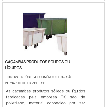
que ocorre dentro dos ambientes mesmo
que nÃ£o estejam tÃ£o prÃ³ximos dos
locais.Por proporcionar uma visÃ£o mais
ampla dos locais, o espelho Ã© altamente
indicado.Ambientes que podem fazer uso do
produto: - Supermercados; - Padarias; -
EscritÃ³rios; .
CAÇAMBAS PRODUTOS SÓLIDOS OU
LÍQUIDOS
TEKNOVAL INDÚSTRIA E COMÉRCIO LTDA
/ SÃO
BERNARDO DO CAMPO - SP
As caçambas produtos sólidos ou líquidos
fabricadas pela empresa TK são de
polietileno, material conhecido por ser