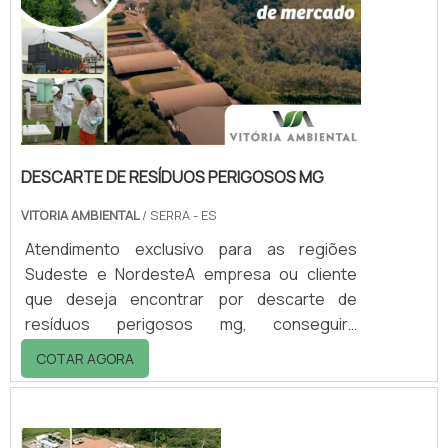
DESCARTE DE RESÍDUOS PERIGOSOS MG
VITORIA AMBIENTAL
/ SERRA - ES
Atendimento exclusivo para as regiões
Sudeste e NordesteA empresa ou cliente
que deseja encontrar por descarte de
resíduos perigosos mg, conseguirá
encontrar no website da Vitória Ambiental.
COTAR AGORA
Realizando uma cotação por meio da
plataforma de divulgação das indústrias e
descobrindo a melhor referência em