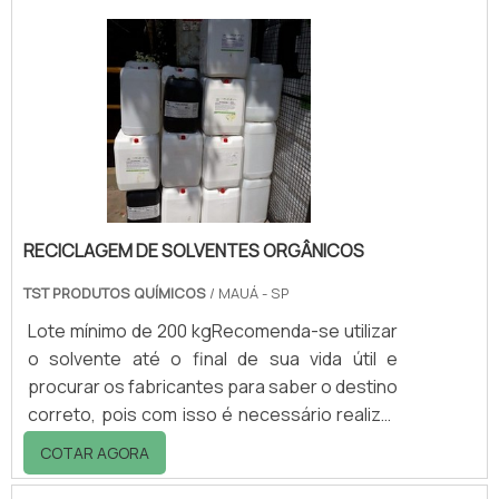
Estacionamentos; - Centros comerciais; -
Condomínios; - Hotéis; - Hospitais; Entre
outros.Geralmente é instalada em ponto
estratégico e com altura de boca de
aproximadamente 1 metro acima do piso, o q.
RECICLAGEM DE SOLVENTES ORGÂNICOS
TST PRODUTOS QUÍMICOS
/ MAUÁ - SP
Lote mínimo de 200 kgRecomenda-se utilizar
o solvente até o final de sua vida útil e
procurar os fabricantes para saber o destino
correto, pois com isso é necessário realizar
a reciclagem de solventes orgânicos. Os
COTAR AGORA
solventes são produtos químicos que, se
despejados de forma incorreta, podem