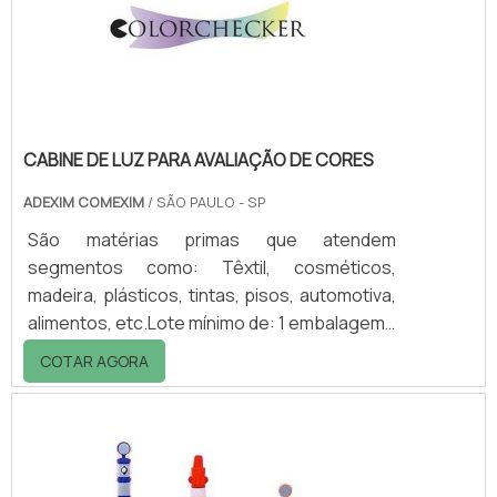
Espelhos para sinalização; - Cones,
etc.Alguns dos equipamentos para condo.
CABINE DE LUZ PARA AVALIAÇÃO DE CORES
ADEXIM COMEXIM
/ SÃO PAULO - SP
São matérias primas que atendem
segmentos como: Têxtil, cosméticos,
madeira, plásticos, tintas, pisos, automotiva,
alimentos, etc.Lote mínimo de: 1 embalagem -
20kgCabine de Luz para avaliação de
COTAR AGORA
CoresAs cores aparecem de forma
diferente sob diferentes condições de
iluminação. O uso de uma cabine de luz para
avaliação de cores que simula diferentes
condições de iluminação é fundamental para