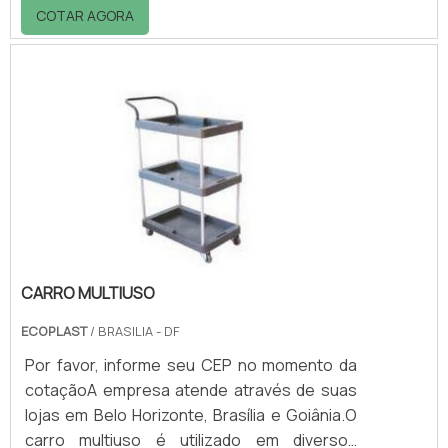
de suporte para acondicionamento de papel
COTAR AGORA
higiênico intercalado, duas ou três dobras,
ou em bobina. O primeiro é comumente
conhecido como suporte cai-cai e o
segundo, suporte para rolão.O suporte é
fixado em parede por meio de parafusos e
tem como principal característica a
possibilidade do uso racional do papel. Os
suportes pod.
CARRO MULTIUSO
ECOPLAST
/ BRASILIA - DF
Por favor, informe seu CEP no momento da
cotaçãoA empresa atende através de suas
lojas em Belo Horizonte, Brasília e Goiânia.O
carro multiuso é utilizado em diversos