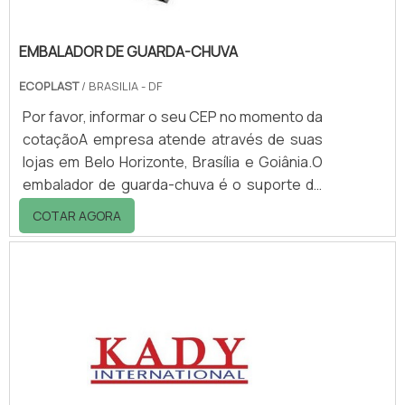
EMBALADOR DE GUARDA-CHUVA
ECOPLAST
/ BRASILIA - DF
Por favor, informar o seu CEP no momento da
cotaçãoA empresa atende através de suas
lojas em Belo Horizonte, Brasília e Goiânia.O
embalador de guarda-chuva é o suporte de
saquinhos plásticos que servem para
COTAR AGORA
embalar os guarda-chuvas e dessa forma
evitar que o mesmos molhem os ambientes
internos. É usado em: - Recepções de
empresas; - Lojas; - Hotéis; - Clínicas; -
Hospitais, etc.O embalador de guarda-chuva
é fabricado em aço galvanizado com pintura
eletrostática ou em aço inox. A ECOPLAST
fornece.