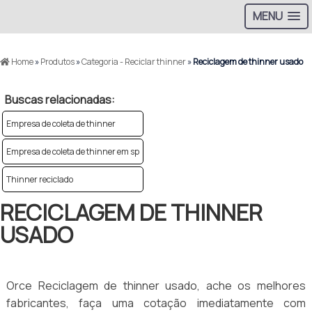
MENU
Home
»
Produtos
»
Categoria - Reciclar thinner
»
Reciclagem de thinner usado
Buscas relacionadas:
Empresa de coleta de thinner
Empresa de coleta de thinner em sp
Thinner reciclado
RECICLAGEM DE THINNER
USADO
Orce Reciclagem de thinner usado, ache os melhores
fabricantes, faça uma cotação imediatamente com