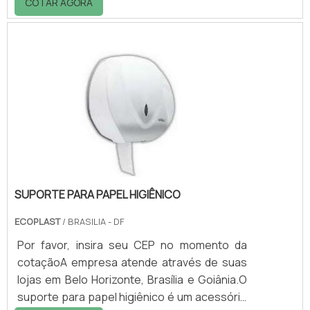
COTAR AGORA
atender as mais diversas necessidades.Ao
ser instalada na calçada, a lixeira evita que o
lixo possa se espalhar na rua, causando
incômodos as pessoas que transitam pelo
local.Vantagens de contar com a lixeira: -
Organização; - Praticidade; - Comodidade; -
Versatilidade; - Entre diversa.
SUPORTE PARA PAPEL HIGIÊNICO
ECOPLAST
/ BRASILIA - DF
Por favor, insira seu CEP no momento da
cotaçãoA empresa atende através de suas
lojas em Belo Horizonte, Brasília e Goiânia.O
suporte para papel higiênico é um acessório