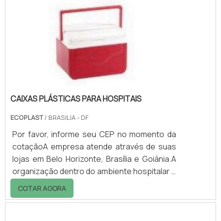
vazamento de líquidos químicos e inflamáveis
contaminem o solo, prejudicando o meio
ambiente. São aditivados contra raios UV e
resistentes à intempéries.Amplamente
utilizadas nos segmentos como: P.
CAIXAS PLÁSTICAS PARA HOSPITAIS
ECOPLAST
/ BRASILIA - DF
Por favor, informe seu CEP no momento da
cotaçãoA empresa atende através de suas
lojas em Belo Horizonte, Brasília e Goiânia.A
organização dentro do ambiente hospitalar é
extremamente importante para otimizar as
COTAR AGORA
atividades e evitar equívocos. Para isso, o
uso das caixas plásticas para hospitais é
recomendado.O produto, produzido pela