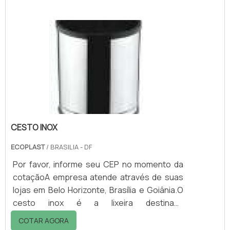
destinadas aos fumantes, para que não
joguem os filtros de cigarros conhecidos por
bitucas pelo chão.Um produto simples mas
de total eficiência no combate desses
resíduos. Com milhões de fumantes
espalhados por todo mundo, as Bituqueiras
são equipamentos cada vez mais pre.
CESTO INOX
ECOPLAST
/ BRASILIA - DF
Por favor, informe seu CEP no momento da
cotaçãoA empresa atende através de suas
lojas em Belo Horizonte, Brasília e Goiânia.O
cesto inox é a lixeira destinada
especialmente à coleta de resíduos secos,
COTAR AGORA
como papel, plástico e metal. É muito