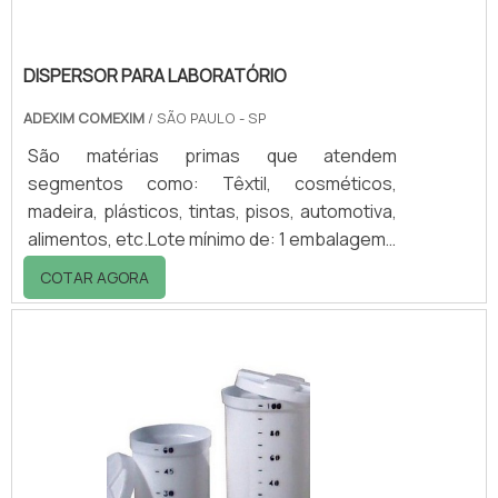
DISPERSOR PARA LABORATÓRIO
ADEXIM COMEXIM
/ SÃO PAULO - SP
São matérias primas que atendem
segmentos como: Têxtil, cosméticos,
madeira, plásticos, tintas, pisos, automotiva,
alimentos, etc.Lote mínimo de: 1 embalagem -
20kgEscolhendo Kady MillO dispersor para
COTAR AGORA
laboratório é desaglomerador de partículas e
pigmentos ou cargas até o seu menor
tamanho original, com baixa viscosidade de
operação em parceria com dispersantes e
umectantes ajuda a manter a dispersão
estável. A eficiência do Kady Mill resulta numa
economia de tempo, energia e ganho em
produtivida.