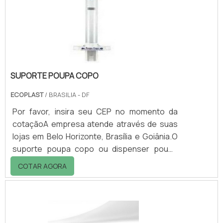
chamada de Metameria.O fenômeno da
Metameria ocorre quando os pigmentos ou
corantes tiveram determinada v.
SUPORTE POUPA COPO
ECOPLAST
/ BRASILIA - DF
Por favor, insira seu CEP no momento da
cotaçãoA empresa atende através de suas
lojas em Belo Horizonte, Brasília e Goiânia.O
suporte poupa copo ou dispenser poupa
copo é produzido com designer moderno
COTAR AGORA
para trazer praticidade e economia de ate
30% dos copos, também não deixando de
lado a higiene pois o compartimento onde
fica os copos é totalmente fechado,