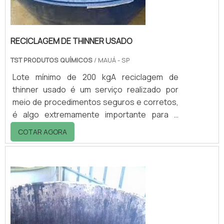
RECICLAGEM DE THINNER USADO
TST PRODUTOS QUÍMICOS
/ MAUÁ - SP
Lote mínimo de 200 kgA reciclagem de
thinner usado é um serviço realizado por
meio de procedimentos seguros e corretos,
é algo extremamente importante para a
preservação do meio ambiente. O descarte
COTAR AGORA
indevido das sobras desse material químico
podem gerar sérios problemas ambientais,
como a contaminação do solo e lençóis
freáticos. Empresas especializadas neste
serviço Quando os resíduos são
dispensáveis em bueiros, pias e tanques ele
pod...