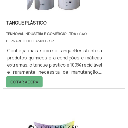
TANQUE PLÁSTICO
TEKNOVAL INDÚSTRIA E COMÉRCIO LTDA
/ SÃO
BERNARDO DO CAMPO - SP
Conheça mais sobre o tanqueResistente a
produtos químicos e a condições climáticas
extremas, o tanque plástico é 100% reciclável
e raramente necessita de manutenção.A
peça é feita através do processo de
COTAR AGORA
rotomoldagem, que o deixa única, sem soldas
ou emendas, fácil de instalar e de limpar. Um
tanque de plástico em polietileno
rotomoldado também é extremamente
versátil, além de ser: Atóxico; Anticorrosivo;
E com ampla resistência mecânico.Tipos de