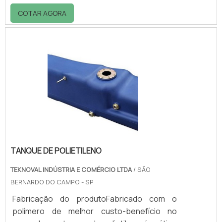
segmentos e para finalidades diferentes,
COTAR AGORA
como: - Bares; - Restaurantes; - Hotéis; -
Hospitais, etc.É utilizado para transportar e
servir bebidas, cafés, lanches, refeições e
sobremesas.Nos hospitais e laboratórios o
carro multiuso é utilizado como bancada
móvel para apoio de instrumentos, aparelhos
e outros objetos. Nas indústrias e.
TANQUE DE POLIETILENO
TEKNOVAL INDÚSTRIA E COMÉRCIO LTDA
/ SÃO
BERNARDO DO CAMPO - SP
Fabricação do produtoFabricado com o
polímero de melhor custo-benefício no