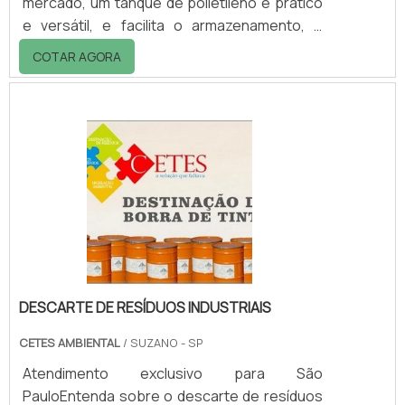
mercado, um tanque de polietileno é prático
e versátil, e facilita o armazenamento, o
transporte e a retirada de produtos nele
COTAR AGORA
armazenado. Um tanque feito de polietileno é
utilizado tanto em hospitais, quanto em
restaurantes e em caminhões e tratores, por
exemplo.Considerando a versatilidade de um
tanque e pensando em ampliar cada vez mais
o leque de opções para os clientes, a
empresa Teknoval fabrica e comercializa
vasta.
DESCARTE DE RESÍDUOS INDUSTRIAIS
CETES AMBIENTAL
/ SUZANO - SP
Atendimento exclusivo para São
PauloEntenda sobre o descarte de resíduos