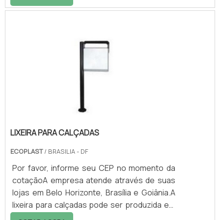
de Óxido de Zircônio são estabilizadas de
forma a serem utilizadas para dispersões de
pigmentos, e são bastante aplicadas na
Indústria de tintas, em sistemas de moagem
ou na indústria automotiva.Por serem
utilizadas como sistema de moagem, as
esferas de óxido de zircônio podem ser
utilizadas na ind.
LIXEIRA PARA CALÇADAS
ECOPLAST
/ BRASILIA - DF
Por favor, informe seu CEP no momento da
cotaçãoA empresa atende através de suas
lojas em Belo Horizonte, Brasília e Goiânia.A
lixeira para calçadas pode ser produzida em
materias e capacidades variados, de modo a