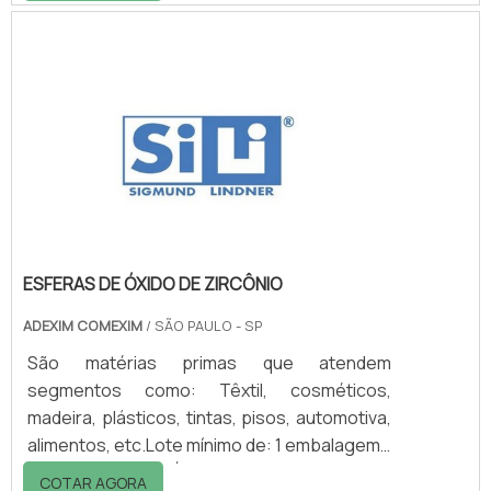
utilizada em empresas, hotéis, hospitais,
condomínios, bares, restaurantes, salões de
festas, academias etc.Os cestos inox
podem ser de tamanhos variados, em
formato cilíndrico - de seção circular, ou
prismático - de seção retangular. Podem ser
sem tampa, com.
ESFERAS DE ÓXIDO DE ZIRCÔNIO
ADEXIM COMEXIM
/ SÃO PAULO - SP
São matérias primas que atendem
segmentos como: Têxtil, cosméticos,
madeira, plásticos, tintas, pisos, automotiva,
alimentos, etc.Lote mínimo de: 1 embalagem -
20kgEsferas de Óxido SilibeadsAs esferas
COTAR AGORA