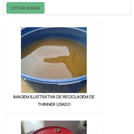
procedimentos de reciclagem de thinner
COTAR AGORA
usado são considerados importantes. Além
de garantir a defesa e manutenção do
ecossistema, asseguram excelentes
vantagens para as empresa que utilizam o
procedimento nas atividades, especialmente
de empresas que usam o thinner nos
processos p...
IMAGEM ILUSTRATIVA DE RECICLAGEM DE
THINNER USADO