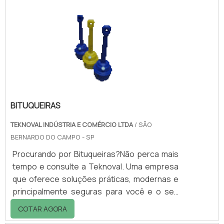
Ecoplast, apresenta resistência e
durabilidade. Pode ser solicitado em
tamanhos diversos, adequando-se assim às
mais diferentes necessidades.Vantagens de
contar com.
BITUQUEIRAS
TEKNOVAL INDÚSTRIA E COMÉRCIO LTDA
/ SÃO
BERNARDO DO CAMPO - SP
Procurando por Bituqueiras?Não perca mais
tempo e consulte a Teknoval. Uma empresa
que oferece soluções práticas, modernas e
principalmente seguras para você e o seu
negócio. Confira!Principais
COTAR AGORA
característicasAs bituqueiras são