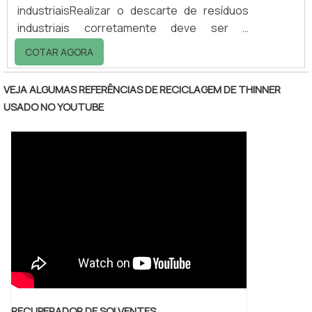
industriaisRealizar o descarte de resíduos
industriais corretamente deve ser a
preocupação de todas as empresas, quer
COTAR AGORA
sejam indústrias metalúrgicas,
petroquímicas, siderúrgica, de galvanoplastia
VEJA ALGUMAS REFERÊNCIAS DE RECICLAGEM DE THINNER
ou cosméticas. Todo lixo químico gerado
USADO NO YOUTUBE
deve ser tratado, porém se isso não for feito
por uma empresa especializada, pode trazer
inúmeros problemas ambientais, como a
contaminação de lençóis freáticos e o
acúmulo de lixo tóxico em á.
RECUPERADOR DE SOLVENTES