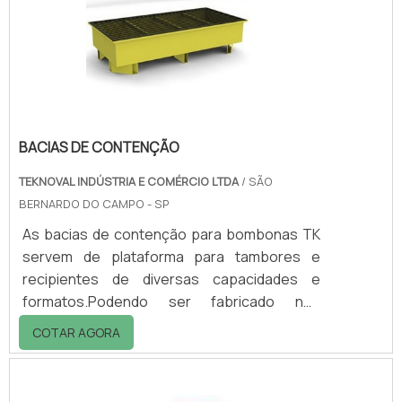
impedindo contato com insetos e/ou
peira.Os suportes são para copos de água
180 e 200 ml.Para melhor funcionamento, é
aconselhável a utilizaç.
BACIAS DE CONTENÇÃO
TEKNOVAL INDÚSTRIA E COMÉRCIO LTDA
/ SÃO
BERNARDO DO CAMPO - SP
As bacias de contenção para bombonas TK
servem de plataforma para tambores e
recipientes de diversas capacidades e
formatos.Podendo ser fabricado nos
modelos para 01, 02 e 04 tambores, trazendo
COTAR AGORA
agilidade para o transporte e armazenagem
de forma segura.CaracterísticasEssas
bacias contenção impedem que o