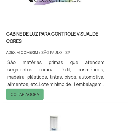
tanque plásticoAbaixo, alguns exemplos de
tanque p.
CABINE DE LUZ PARA CONTROLE VISUAL DE
CORES
ADEXIM COMEXIM
/ SÃO PAULO - SP
São matérias primas que atendem
segmentos como: Têxtil, cosméticos,
madeira, plásticos, tintas, pisos, automotiva,
alimentos, etc.Lote mínimo de: 1 embalagem -
20kgProcessos de controle de qualidadeA
COTAR AGORA
comparação da cor de dois objetos iguais
que tem a mesma cor aparente sob um
determinado iluminante, mas não tem o
mesmo resultado quando se muda essa
fonte de iluminação incidente nos objetos é