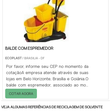
Teknoval fornece modelos de canil para pet
shop com opções em posições verticais e
horizontais. Todas com a garantia de
durabilidade, resistência e lavável. Nosso.
BALDE COM ESPREMEDOR
ECOPLAST
/ BRASILIA - DF
Por favor, informe seu CEP no momento da
cotaçãoA empresa atende através de suas
lojas em Belo Horizonte, Brasília e Goiânia.O
balde com espremedor, associado ao mop
úmido, tornam mais fácil o serviço do
COTAR AGORA
profissional da limpeza, que não precisa se
agachar ou torcer o pano de chão
VEJA ALGUMAS REFERÊNCIAS DE RECICLAGEM DE SOLVENTE
manualmente.Além disso, a ação do