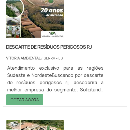
equipe da Vitória Ambiental conseguirá
proteção com comp...
DESCARTE DE RESÍDUOS PERIGOSOS RJ
VITORIA AMBIENTAL
/ SERRA - ES
Atendimento exclusivo para as regiões
Sudeste e NordesteBuscando por descarte
de resíduos perigosos rj, descobrirá a
melhor empresa do segmento. Solicitando
mais informações na vitrine que se chama
COTAR AGORA
Soluções Industriais e conhecendo a melhor
referência em qualidade do
mercado.DETALHES sOBRE DESCARTE DE
RESÍDUOS PERIGOSOS RJQuem precisa de