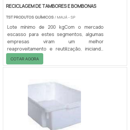
RECICLAGEM DE TAMBORES E BOMBONAS
TST PRODUTOS QUÍMICOS
/ MAUÁ - SP
Lote mínimo de 200 kgCom o mercado
escasso para estes segmentos, algumas
empresas viram um melhor
reaproveitamento e reutilização, iniciando
junto á suas atividades a recuperação e
COTAR AGORA
reciclagem de tambores e bombonas. Como
os produtos são fabricadosCriado há
séculos atrás, devido aos barris de petróleo
de madeira não suportarem o uso contínuo,
deu-se ínicio as embalagens metálicas estas
feitas de chapa de aço fundido, posta em um
molde onde são soldados as pontas para se
formarem o tambor. Suas ta.