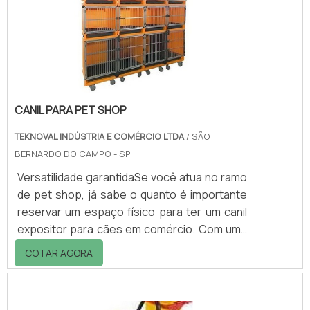
para a renovação da licença de operação é
muito importante, pois, dependendo do ramo
de atuaç.
CANIL PARA PET SHOP
TEKNOVAL INDÚSTRIA E COMÉRCIO LTDA
/ SÃO
BERNARDO DO CAMPO - SP
Versatilidade garantidaSe você atua no ramo
de pet shop, já sabe o quanto é importante
reservar um espaço físico para ter um canil
expositor para cães em comércio. Com uma
versatilidade incrível, este item pode ser
COTAR AGORA
utilizado tanto para abrigar os animais que
recebem banho e tosa, quanto para realizar
eventos de venda e adoção.A empresa