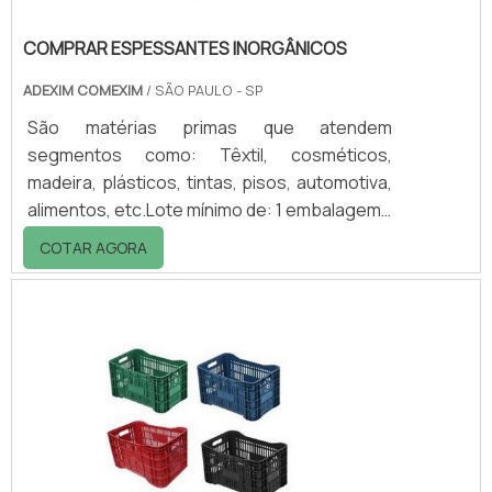
COMPRAR ESPESSANTES INORGÂNICOS
ADEXIM COMEXIM
/ SÃO PAULO - SP
São matérias primas que atendem
segmentos como: Têxtil, cosméticos,
madeira, plásticos, tintas, pisos, automotiva,
alimentos, etc.Lote mínimo de: 1 embalagem -
20kgOs espessantes inorgânicos são
COTAR AGORA
distribuídos no Brasil com minérios da mais
alta pureza e qualidade. À base de Atapulgita
Mineral, comprar espessantes inorgânicos é
fundamental por ser aplicados em sistema
aquoso, sistema solvente com o auxílio de
um surfactante e em sistemas sem
solvente.INFORMAÇÕES ADICIONAIS SOBRE
O PRODUTOAbaixo, é.