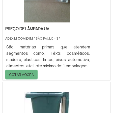
informações entrando em contato com a
empresa!.
PREÇO DE LÂMPADA UV
ADEXIM COMEXIM
/ SÃO PAULO - SP
São matérias primas que atendem
segmentos como: Têxtil, cosméticos,
madeira, plásticos, tintas, pisos, automotiva,
alimentos, etc.Lote mínimo de: 1 embalagem -
20kgPreços para lâmpadas UVO preço de
COTAR AGORA
lâmpada UV é um gasto destinado para
reposição desta peça que compõe o
equipamento de teste UV. Nesse
equipamento são usadas lâmpadas UV para
que ocorra a simulação de intempéries, a fim
de envelhecer a peça analisada e permitir