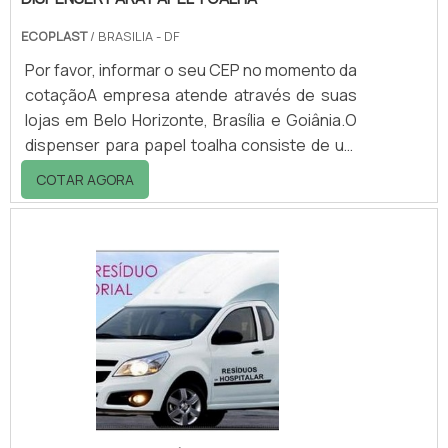
ECOPLAST
/ BRASILIA - DF
Por favor, informar o seu CEP no momento da
cotaçãoA empresa atende através de suas
lojas em Belo Horizonte, Brasília e Goiânia.O
dispenser para papel toalha consiste de um
suporte para acondicionamento de papel de
COTAR AGORA
duas ou três dobras ou em bobina. Sua
principal característica é a possibilidade do
uso racional do papel toalha.O dispenser
para papel em bobina pode ser de uso
manual, com o contato direto das mãos ou
por meio de alavanca. Outro modelo é o de
auto corte, em que o papel é cortado aut.