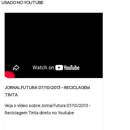
USADO NO YOUTUBE
espremedor, que reduz os derramamentos e
respingos, e a funcionalidade dos rodízios,
proporcionam maior agilidade na limpeza e
pisos mais limpos. Os rodízios são
silenciosos e não deixa.
JORNAL FUTURA 07/10/2013 - RECICLAGEM
TINTA
Veja o vídeo sobre Jornal Futura 07/10/2013 -
Reciclagem Tinta direto no Youtube