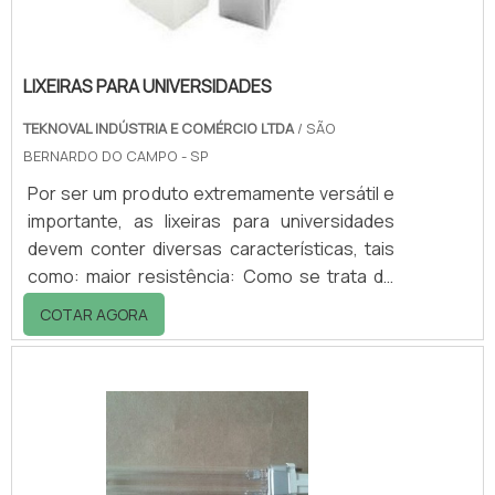
LIXEIRAS PARA UNIVERSIDADES
TEKNOVAL INDÚSTRIA E COMÉRCIO LTDA
/ SÃO
BERNARDO DO CAMPO - SP
Por ser um produto extremamente versátil e
importante, as lixeiras para universidades
devem conter diversas características, tais
como: maior resistência: Como se trata de
ambiente com grande circulação de
COTAR AGORA
pessoas, é importante que as lixeiras
tenham resistência e durabilidade, diversos
modelos: em geral as lixeiras são vazadas
(com aro), com tampa basculante ou com
tampa de abertura frontal e devem ser de
coleta seletiva.Obtenha maiores