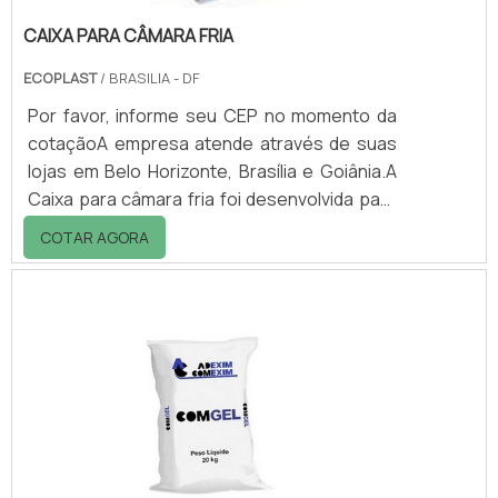
CAIXA PARA CÂMARA FRIA
ECOPLAST
/ BRASILIA - DF
Por favor, informe seu CEP no momento da
cotaçãoA empresa atende através de suas
lojas em Belo Horizonte, Brasília e Goiânia.A
Caixa para câmara fria foi desenvolvida para
o armazenamento ou transporte de gêneros
COTAR AGORA
que, para se manterem em bom estado de
conservação para consumo ou uso,
necessitam de baixas temperaturas,
geralmente abaixo de 0ºC.Como o plástico
comum não resiste a tais condições, a
matéria prima utilizada na caixa, é o
polietileno de média ou alta densidade,
virgem e atóxico, geral.