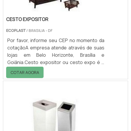
CESTO EXPOSITOR
ECOPLAST
/ BRASILIA - DF
Por favor, informe seu CEP no momento da
cotaçãoA empresa atende através de suas
lojas em Belo Horizonte, Brasília e
Goiânia.Cesto expositor ou cesto expo é o
cesto plástico telado e empilhável, que serve
COTAR AGORA
para expor mercadoria, armazenar,
organizar. Devido ao empilhamento pode-se
formar estantes organizadoras, se a
necessidade de nenhuma estrutura ou
suporte.O equipamento é bastante versátil,
indicado para inserção de produtos leves. É
utilizado em diversos segmentos, como
lojas, empresas, indús.