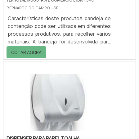
TEKNOVAL INDÚSTRIA E COMÉRCIO LTDA
/ SÃO
BERNARDO DO CAMPO - SP
Características deste produtoA bandeja de
contenção pode ser utilizada em diferentes
processos produtivos, para recolher vários
materiais. A bandeja foi desenvolvida para
formar uma plataforma de retenção. Ela
COTAR AGORA
atende aos requisitos de segurança e
eficiência de maneira sustentável, com o
objetivo de cumprir com as normas
ambientais vigentes.Sua composição de
polietileno para armazenamento e manuseio
do material possui excelente resistência
química, baixo peso e fácil mobilidade. A
bandeja é utili.
DISPENSER PARA PAPEL TOALHA