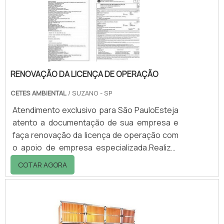
Entre outras.Outras opções oferecidas pela
Ecoplast: - Quadro de avisos;.
RENOVAÇÃO DA LICENÇA DE OPERAÇÃO
CETES AMBIENTAL
/ SUZANO - SP
Atendimento exclusivo para São PauloEsteja
atento a documentação de sua empresa e
faça renovação da licença de operação com
o apoio de empresa especializada.Realizar
de forma rápida e pratica o processo de
COTAR AGORA
renovação licença de operação é uma tarefa
que pode demandar muito tempo dos
clientes, principalmente, se eles não estão
acostumados com a rotina de processos
burocráticos. O acompanhamento e controle