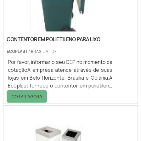
que seja medida sua durabilidade.O melhor
preço de lâmpada UV é encontrad.
CONTENTOR EM POLIETILENO PARA LIXO
ECOPLAST
/ BRASILIA - DF
Por favor, informar o seu CEP no momento da
cotaçãoA empresa atende através de suas
lojas em Belo Horizonte, Brasília e Goiânia.A
Ecoplast fornece o contentor em polietileno
para lixo de duas e de quatro rodas, sendo os
COTAR AGORA
primeiros com capacidades de 120 l, 240 l ou
360 l e os de quatro rodas com capacidades
de 370 l, 570 l, 660 l e 1000 l.O contentor em
polietileno é utilizado em segmentos como: -
Condomínios; - Escolas; - Hotéis; - Hospitais;
- Indústrias; - Restaurantes; - Entre