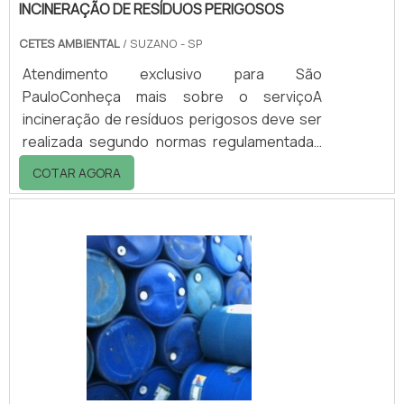
INCINERAÇÃO DE RESÍDUOS PERIGOSOS
CETES AMBIENTAL
/ SUZANO - SP
Atendimento exclusivo para São
PauloConheça mais sobre o serviçoA
incineração de resíduos perigosos deve ser
realizada segundo normas regulamentadas
pela ABNT, que determina a oxidação destes,
COTAR AGORA
expostos à altas temperaturas, a fim de
destruir ou reduzir seu volume, ou ainda
recuperar substâncias ou materiais.É
importante levar em consideração, que a
incineração de resíduos não é a simples
queima desse material, já que há uma série
de cuidados a serem tomados, como utilizar
a estrutura de forma ad.