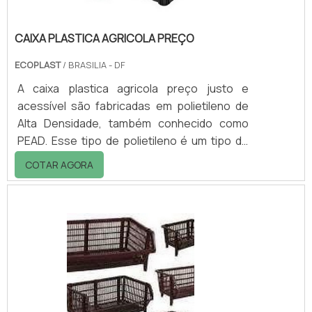
CAIXA PLASTICA AGRICOLA PREÇO
ECOPLAST
/ BRASILIA - DF
A caixa plastica agricola preço justo e
acessível são fabricadas em polietileno de
Alta Densidade, também conhecido como
PEAD. Esse tipo de polietileno é um tipo de
resina plástica, que além de custo reduzido,
COTAR AGORA
possui outros diferenciais como resistência
mecânica, e boa tolerância ao uso em
exposição continua ao sol, como na colheita
e no transporte no caminhão.Essas caixas
podem ainda ser distribuídas com gravações
personalizadas em HOTSTAMPm que é um
sistema de personalização a base de calor,
q.