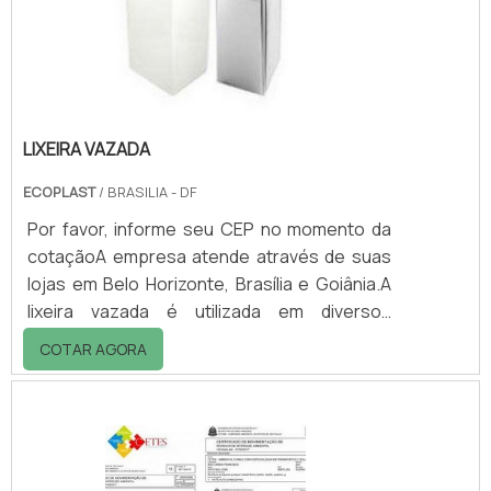
outros.Em algun.
LIXEIRA VAZADA
ECOPLAST
/ BRASILIA - DF
Por favor, informe seu CEP no momento da
cotaçãoA empresa atende através de suas
lojas em Belo Horizonte, Brasília e Goiânia.A
lixeira vazada é utilizada em diversos
ambientes, colaborando para a organização
COTAR AGORA
e a limpeza do local.A lixeira pode apresentar
variedade de tamanhos e capacidades,
tornando-a ainda mais versátil.Vantagens de
utilizar a lixeira: - Limpeza; - Eficiência; -
Praticidade; - Organização; - Modernidade; -