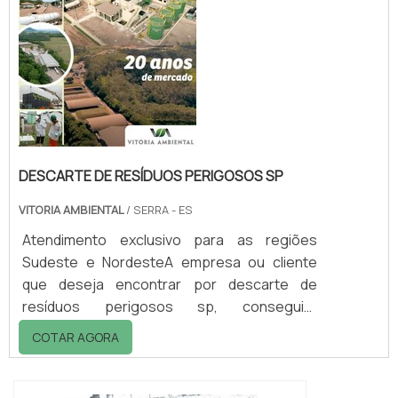
descarte de resíduos perigosos rj em uma
empresa inovadora, acha o site da Vitória
Ambiental. Dispon...
DESCARTE DE RESÍDUOS PERIGOSOS SP
VITORIA AMBIENTAL
/ SERRA - ES
Atendimento exclusivo para as regiões
Sudeste e NordesteA empresa ou cliente
que deseja encontrar por descarte de
resíduos perigosos sp, conseguirá
encontrar no website da Vitória Ambiental.
COTAR AGORA
Solicitando mais informações na vitrine que
se chama Soluções Industriais e conhecendo
a melhor referência em qualidade do