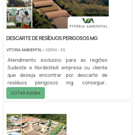
DESCARTE DE RESÍDUOS PERIGOSOS MG
VITORIA AMBIENTAL
/ SERRA - ES
Atendimento exclusivo para as regiões
Sudeste e NordesteA empresa ou cliente
que deseja encontrar por descarte de
resíduos perigosos mg, conseguirá
encontrar no website da Vitória Ambiental.
COTAR AGORA
Realizando uma cotação por meio da
plataforma de divulgação das indústrias e
descobrindo a melhor referência em
qualidade do mercado.Quando a questão é
descarte de resíduos perigosos mg, com a