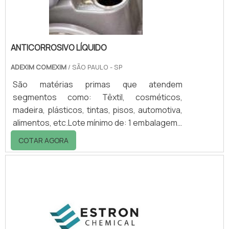
adesivos laminado.
ANTICORROSIVO LÍQUIDO
ADEXIM COMEXIM
/ SÃO PAULO - SP
São matérias primas que atendem
segmentos como: Têxtil, cosméticos,
madeira, plásticos, tintas, pisos, automotiva,
alimentos, etc.Lote mínimo de: 1 embalagem -
20kgAnticorrosivo Líquidos para sistemas de
COTAR AGORA
base aquosaA Linha de anticorrosivo líquido
Labema é utilizado entre outras
propriedades para evitar esta oxidação.
Após a aplicação a uma superfície metálica,
os revestimentos aquosos provocam a
corrosão de apoio durante o período de
secagem, sendo devida à presença de água.