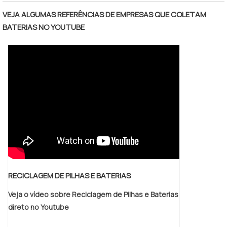
adesivos. Ele melhora as propriedades finais
VEJA ALGUMAS REFERÊNCIAS DE EMPRESAS QUE COLETAM
do produto, promove o aumento da
BATERIAS NO YOUTUBE
resistência ao atrito/abrasão, aumenta a
resistência à solventes, água e detergentes,
e promove aderência e acelera a secagem
ao ar ou estufa.Características do
catalisadorO catalisador.
RECICLAGEM DE PILHAS E BATERIAS
Veja o vídeo sobre Reciclagem de Pilhas e Baterias
direto no Youtube