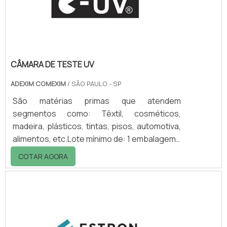
seguranÃ§a dos estabelecimentos contra
assal.
CÂMARA DE TESTE UV
ADEXIM COMEXIM
/ SÃO PAULO - SP
São matérias primas que atendem
segmentos como: Têxtil, cosméticos,
madeira, plásticos, tintas, pisos, automotiva,
alimentos, etc.Lote mínimo de: 1 embalagem -
20kgControle das FunçõesA câmara de
COTAR AGORA
teste UV oferece as facilidades de operação
e segurança com a economia desejada.
Todas as operações são programáveis para
repetição automática. Opera 24 horas por
dia, executando o programa conforme o