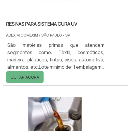
RESINAS PARA SISTEMA CURA UV
ADEXIM COMEXIM
/ SÃO PAULO - SP
São matérias primas que atendem
segmentos como: Têxtil, cosméticos,
madeira, plásticos, tintas, pisos, automotiva,
alimentos, etc.Lote mínimo de: 1 embalagem -
20kgResinas para sistema cura uvA Lumicryl
COTAR AGORA
é uma série de macromonômeros acrílicos.
essas resinas para sistema cura uv está na
vanguarda da tecnologia UV/EB fornecendo
propriedades únicas do produto com
sistemas à base de solvente ou sem
solvente 100% sólidos.Linha Lumicryl de cura
UVSolventes Lumicryl 101S: Para tintas,