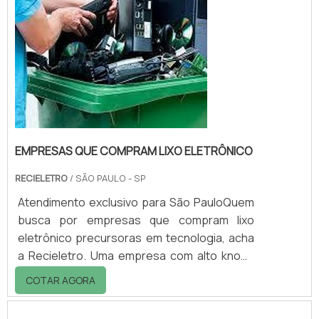
completo, desde a reutil...
EMPRESAS QUE COMPRAM LIXO ELETRÔNICO
RECIELETRO
/ SÃO PAULO - SP
Atendimento exclusivo para São PauloQuem
busca por empresas que compram lixo
eletrônico precursoras em tecnologia, acha
a Recieletro. Uma empresa com alto know-
how em coleta de materias ferrosos e coleta
COTAR AGORA
de peças de carro para reciclagem, visando
sempre a qualidade final para fidelização do