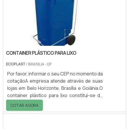
Ecoplast tem o cuidado com todas as etapas
de desenvolvimento até a chegada ao
cliente.O acessório pode ser desenvolvido
em alumínio ou em M.
CONTAINER PLÁSTICO PARA LIXO
ECOPLAST
/ BRASILIA - DF
Por favor, informar o seu CEP no momento da
cotaçãoA empresa atende através de suas
lojas em Belo Horizonte, Brasília e Goiânia.O
container plástico para lixo constitui-se de
lixeira com rodas, utilizada para
COTAR AGORA
acondicionamento e transporte dos
resíduos sólidos.O corpo e a tampa do
container plástico são fabricados em