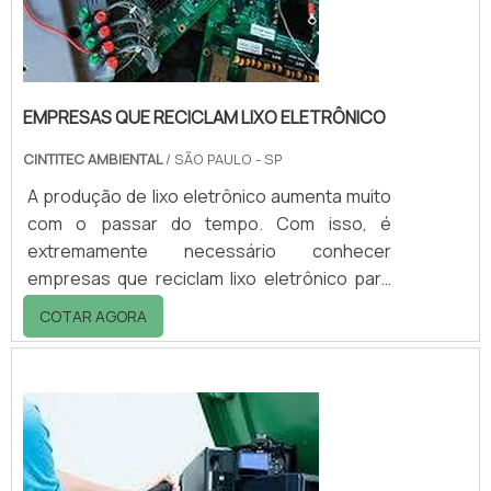
EMPRESAS QUE RECICLAM LIXO ELETRÔNICO
CINTITEC AMBIENTAL
/ SÃO PAULO - SP
A produção de lixo eletrônico aumenta muito
com o passar do tempo. Com isso, é
extremamente necessário conhecer
empresas que reciclam lixo eletrônico para
que aconteça o descarte correto destes
COTAR AGORA
materiais.O principal objetivo dessas
empresa é garantir a possibilidade do
descarte correto dos resíduos com
qualidade e de acordo com todas as
legislações, as atividades da empresa são
voltadas para garantir um processo