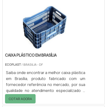
processo da reciclagem.A civilização está
cada vez mais preocupada com a
sustentabilidade e com a preservação do
meio ambiente. Nesse sentido, leis têm sido
criadas e entre elas as que obrigam a
seleção do.
CAIXA PLÁSTICO EM BRASÍLIA
ECOPLAST
/ BRASILIA - DF
Saiba onde encontrar a melhor caixa plástica
em Brasília, produto fabricado com um
fornecedor referência no mercado, por sua
qualidade no atendimento especializado e
preço acessível. Sua haste é confeccionada
COTAR AGORA
em plástico e acoplada na parte externa da