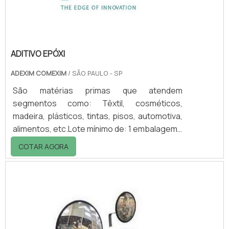
A corrosão mostra t.
ADITIVO EPÓXI
ADEXIM COMEXIM
/ SÃO PAULO - SP
São matérias primas que atendem
segmentos como: Têxtil, cosméticos,
madeira, plásticos, tintas, pisos, automotiva,
alimentos, etc.Lote mínimo de: 1 embalagem -
20kgUso do aditivo epóxiO aditivo epóxi é um
COTAR AGORA
aditivo em pó de baixa temperatura de cura,
contendo brilho estável em diversas
espessuras de filme, com alta qualidade,
eficiência e precisão nas suas aplicações.
Esse aditivo epóxi possui diversas
propriedades mecânicas com excelente