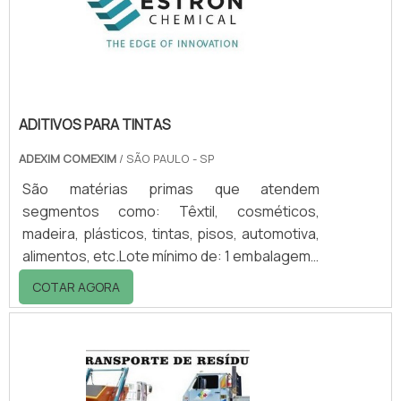
planejado, sem qualquer necessidade de
operador. As fontes de radiação são
alternadas de posição a cada.
ADITIVOS PARA TINTAS
ADEXIM COMEXIM
/ SÃO PAULO - SP
São matérias primas que atendem
segmentos como: Têxtil, cosméticos,
madeira, plásticos, tintas, pisos, automotiva,
alimentos, etc.Lote mínimo de: 1 embalagem -
20kgAditivos para tintas Estron ChemicalA
COTAR AGORA
Estron Chemical é uma marca líder em
tecnologia e mercado na produção de
aditivos para tintas. Com sua linha de
agentes de fluxo e alastramento de base
acrílica e isentos de silicone, os aditivos para