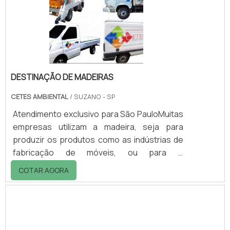
as tintas da marca, são utilizados em
diversas indústrias globais.Linha de aditivos
para tintasA.
DESTINAÇÃO DE MADEIRAS
CETES AMBIENTAL
/ SUZANO - SP
Atendimento exclusivo para São PauloMuitas
empresas utilizam a madeira, seja para
produzir os produtos como as indústrias de
fabricação de móveis, ou para o
funcionamento, como as empresas de
COTAR AGORA
cerâmica, que produzem tijolos e telhas.
Como a madeira é um recurso natural muito
valioso, é de vital importância utilizar de modo
consciente. Pensando nisso, foram criadas
leis que tornam obrigatório o ato de informar