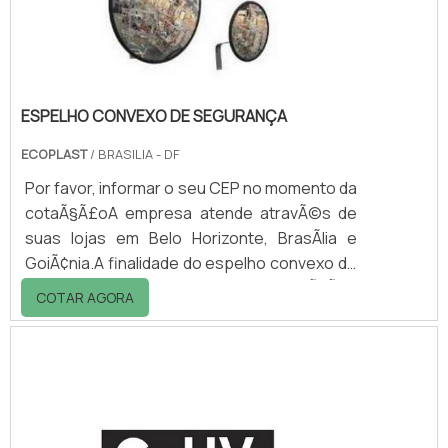
suavidade. Ele é um produto versátil e
eficiente, sua aplic.
ESPELHO CONVEXO DE SEGURANÇA
ECOPLAST
/ BRASILIA - DF
Por favor, informar o seu CEP no momento da
cotaÃ§Ã£oA empresa atende atravÃ©s de
suas lojas em Belo Horizonte, BrasÃ­lia e
GoiÃ¢nia.A finalidade do espelho convexo de
seguranÃ§a Ã© possibilitar a visualizaÃ§Ã£o
COTAR AGORA
dos acessos dos veÃ­culos pelos usuÃ¡rios
em garagens, bem como facilitar a vigilÃ¢ncia
dos profissionais do setor nas portarias e
recepÃ§Ãµes.A sua utilizaÃ§Ã£o reduz o
risco de acidentes envolvendo veÃ­culos,
pedestres e crianÃ§as, aumenta a