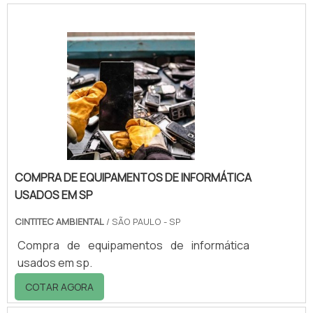
pelas normas que tratam do assunto é a
maior garantia de resultados esperados com
os procedimentos, sempre realizando as
atividades de maneira cautelosa e bem
definida. O solvente tem como objetivo
atender às demandas de limpeza de peças,
ferramentas, equipame.
COMPRA DE EQUIPAMENTOS DE INFORMÁTICA
USADOS EM SP
CINTITEC AMBIENTAL
/ SÃO PAULO - SP
Compra de equipamentos de informática
usados em sp.
COTAR AGORA