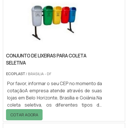
polietileno de alta densidade, aditivado
contra ação dos raios UV, o que garante
durabilidade, redução do mal cheiro e
facilidade na higienização. As rodas são em
borracha maciça, po.
CONJUNTO DE LIXEIRAS PARA COLETA
SELETIVA
ECOPLAST
/ BRASILIA - DF
Por favor, informar o seu CEP no momento da
cotaçãoA empresa atende através de suas
lojas em Belo Horizonte, Brasília e Goiânia.Na
coleta seletiva, os diferentes tipos de
resíduos são colocados separadamente, em
COTAR AGORA
lixeiras exclusivas. Com essa prática, os
resíduos não se mistruram, facilitando o