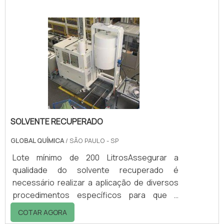
lixeira, impedindo o acúmulo de resíduos. Sua
tampa pode ser aberta utilizando o pedal de
plástico, que serve para evitar o contato
direto com o lixo, proporcionando maior
higiene aos usuários. Seguem outras
características, que podem variar de aco.
SOLVENTE RECUPERADO
GLOBAL QUÍMICA
/ SÃO PAULO - SP
Lote mínimo de 200 LitrosAssegurar a
qualidade do solvente recuperado é
necessário realizar a aplicação de diversos
procedimentos específicos para que a
execução seja eficiente, segura e correta. A
COTAR AGORA
aplicação de diretrizes técnicas exigidas