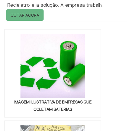
Recieletro é a solução. A empresa trabalha
com coleta de eletrônicos, entre outros,
COTAR AGORA
despendendo o que há de melhor no
mercado para os clientes. Tudo isso só é
possível graças ao time de profissionais
especializados e as instalações de alto
padrão.DETALHES SOBRE O
FUNCIONAMENTO DA EMPRESAAinda
focando em reciclagem de l...
IMAGEM ILUSTRATIVA DE EMPRESAS QUE
COLETAM BATERIAS