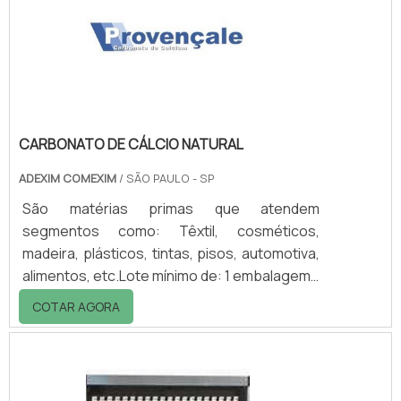
a destinação de madeiras, evitando assim,
que ocorram desperdícios durante a
utilização..
CARBONATO DE CÁLCIO NATURAL
ADEXIM COMEXIM
/ SÃO PAULO - SP
São matérias primas que atendem
segmentos como: Têxtil, cosméticos,
madeira, plásticos, tintas, pisos, automotiva,
alimentos, etc.Lote mínimo de: 1 embalagem -
20kgVantagensO carbonato de cálcio natural
COTAR AGORA
é um dos minerais que possuem uma grande
variedade de utilização nos mais variados
segmentos da indústria.Principais vantagens
do carbonato de cálcio natural: Cobertura,