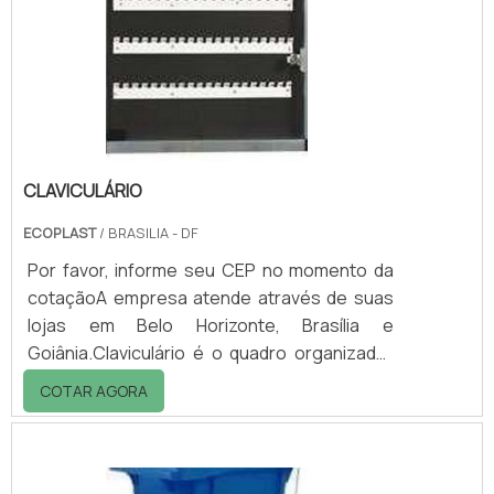
fácil dispersão, brilho, baixa absorção de
óleo, resistência a lavabilidade, função de
extender de dióxico de titânio, espaçame.
CLAVICULÁRIO
ECOPLAST
/ BRASILIA - DF
Por favor, informe seu CEP no momento da
cotaçãoA empresa atende através de suas
lojas em Belo Horizonte, Brasília e
Goiânia.Claviculário é o quadro organizador
de chaves.O produto é muito útil nos
COTAR AGORA
condomínios, portarias em geral, onde há
uma grande quantidade de chaves para ser
organizadas.Revestido com o melhor
material para se fabricar um claviculário, a