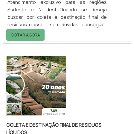
Atendimento exclusivo para as regiões
Sudeste e NordesteQuando se deseja
buscar por coleta e destinação final de
resíduos classe I, sem dúvidas, conseguirá
encontrar na empresa Vitória Ambiental.
COTAR AGORA
Comparando na vitrine que se chama
Soluções Industriais e conhecendo a líder do
segmento.UM POUCO MAIS SOBRE COLETA
E DESTINAÇÃO FINAL DE RESÍDUOS CLASSE
IQuem procura por coleta e destinação final
de resíduos em uma empresa altamente
qualifica...
COLETA E DESTINAÇÃO FINAL DE RESÍDUOS
LÍQUIDOS