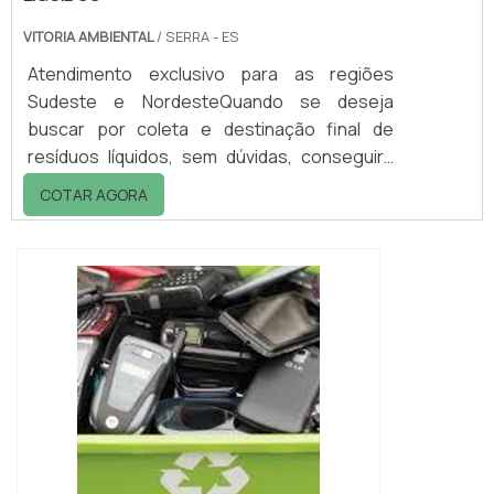
VITORIA AMBIENTAL
/ SERRA - ES
Atendimento exclusivo para as regiões
Sudeste e NordesteQuando se deseja
buscar por coleta e destinação final de
resíduos líquidos, sem dúvidas, conseguirá
encontrar na empresa Vitória Ambiental.
COTAR AGORA
Comparando na vitrine que se chama
Soluções Industriais e conhecendo a líder do
segmento.INFORMAÇÕES SOBRE COLETA E
DESTINAÇÃO FINAL DE RESÍDUOS
LÍQUIDOSQuem pesquisa na internet por
coleta e destinação de resíduos líquidos em
uma empresa inova...