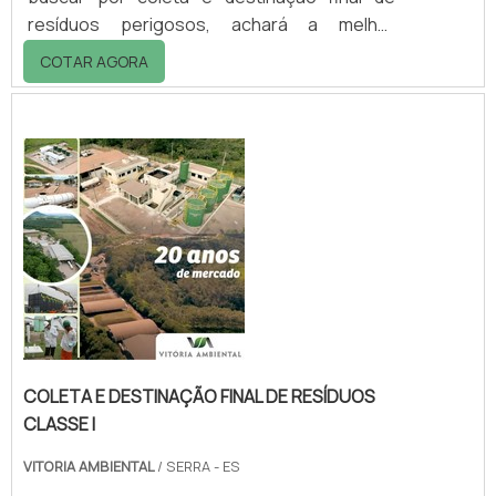
resíduos perigosos, achará a melhor
empresa do segmento. Comparando na
COTAR AGORA
vitrine que se chama Soluções Industriais e
conhecendo a líder do segmento.Quando o
assunto é coleta e destinação de resíduos
perigosos, com os colaboradores da Vitória
Ambiental conseguirá assertividade com
execução das atividades de acordo com
exigências...
COLETA E DESTINAÇÃO FINAL DE RESÍDUOS
CLASSE I
VITORIA AMBIENTAL
/ SERRA - ES