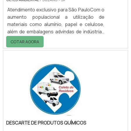
Atendimento exclusivo para São PauloCom o
aumento populacional a utilização de
materiais como alumínio, papel e celulose,
além de embalagens advindas de indústrias
petroquímicas, químicas e farmacêuticas
COTAR AGORA
também aumentou.O coprocessamento de
resíduos é uma maneira ecologicamente
correta de realizar a destinação final em
resíduos prejudiciais ao meio ambiente. Esse
processo visa a produção de energia,
através da extração de calor vinda da queima
desses materiais. O calor produzido busca
sustentar.
DESCARTE DE PRODUTOS QUÍMICOS