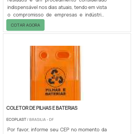
indispensável nos dias atuais, tendo em vista
o compromisso de empresas e indústrias
com a proteção e manutenção do meio
COTAR AGORA
ambiente. Assim como os demais materiais
passíveis de realizar o procedimento, a
reciclagem de thinner SP demanda alguns
procedimentos especiais para que a
execução do serviço seja eficiente, segura e
em conformidade com a legislação ambiental
em vigor. A princípio, é importante que o
thinner seja.
COLETOR DE PILHAS E BATERIAS
ECOPLAST
/ BRASILIA - DF
Por favor, informe seu CEP no momento da