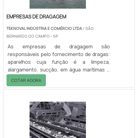
EMPRESAS DE DRAGAGEM
TEKNOVAL INDÚSTRIA E COMÉRCIO LTDA
/ SÃO
BERNARDO DO CAMPO - SP
As empresas de dragagem são
responsáveis pelo fornecimento de dragas:
aparelhos cuja função é a limpeza,
alargamento, sucção, em água marítimas e
fluviais. Com as dragas de sucção, é possível
COTAR AGORA
realizar a limpeza de materiais sólidos e
sedimentos que podem contaminar as
águas. O processo de dragagem acontece
esporadicamente e costuma ser bastante
efetivo. Ele é de extrema importante e um
dos maiores aliados para a preservação do
meio ambiente. Existem vários tipos de