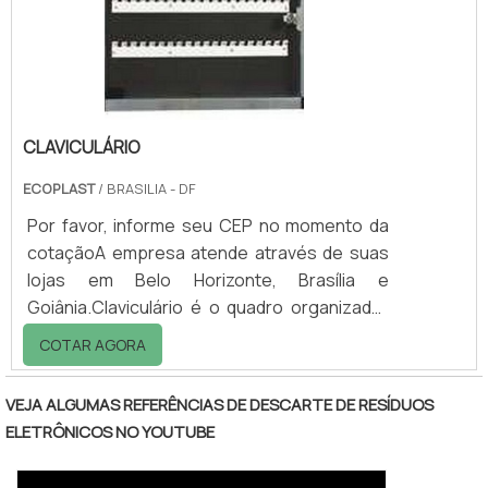
Lanchonetes; - Restaurantes; - Academias
de ginÃ¡stica; - Cen.
CLAVICULÁRIO
ECOPLAST
/ BRASILIA - DF
Por favor, informe seu CEP no momento da
cotaçãoA empresa atende através de suas
lojas em Belo Horizonte, Brasília e
Goiânia.Claviculário é o quadro organizador
de chaves.O produto é muito útil nos
COTAR AGORA
condomínios, portarias em geral, onde há
uma grande quantidade de chaves para ser
VEJA ALGUMAS REFERÊNCIAS DE DESCARTE DE RESÍDUOS
organizadas.Revestido com o melhor
ELETRÔNICOS NO YOUTUBE
material para se fabricar um claviculário, a
Ecoplast tem o cuidado com todas as etapas