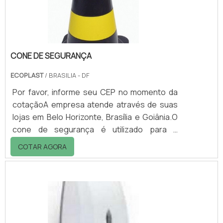
equipamento é armazenar resíduos orgânic.
CONE DE SEGURANÇA
ECOPLAST
/ BRASILIA - DF
Por favor, informe seu CEP no momento da
cotaçãoA empresa atende através de suas
lojas em Belo Horizonte, Brasília e Goiânia.O
cone de segurança é utilizado para a
organização do tráfego de veículos. Seu uso
COTAR AGORA
permite a otimização da movimentação e
colabora também para evitar a ocorrência de
acidentes.O produto pode ser solicitado em
materiais e tamanhos distintos, atendendo
assim a diversas necessidades.Vantagens
do uso do cone: - Segurança, pois colabora