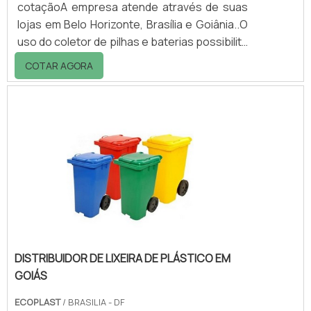
cotaçãoA empresa atende através de suas
lojas em Belo Horizonte, Brasília e Goiânia..O
uso do coletor de pilhas e baterias possibilita
que esses resíduos sejam descartados
COTAR AGORA
separadamente dos outros tipos.O coletor é
uma lixeira da coleta seletiva e contribui para
o meio ambiente. As pilhas e baterias são
classificadas como resíduos perigosos pois
contaminam o meio ambiente.É importante
então que não sejam lançadas diretamente
sob os aterros sanitários co.
DISTRIBUIDOR DE LIXEIRA DE PLÁSTICO EM
GOIÁS
ECOPLAST
/ BRASILIA - DF