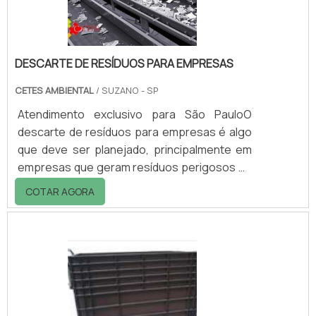
dragagem que são geralmente of.
DESCARTE DE RESÍDUOS PARA EMPRESAS
CETES AMBIENTAL
/ SUZANO - SP
Atendimento exclusivo para São PauloO
descarte de resíduos para empresas é algo
que deve ser planejado, principalmente em
empresas que geram resíduos perigosos ou
químicos como indústrias químicas,
COTAR AGORA
farmácias, laboratórios e muitas outras.O
descarte de resíduos para empresas deve
ser realizado de modo diferente, devendo
ser adotado o modo mais adequado para
cada material, por exemplo: - Reciclagem:
Este processo busca a reutilização dos
materiais dos produtos descartados,