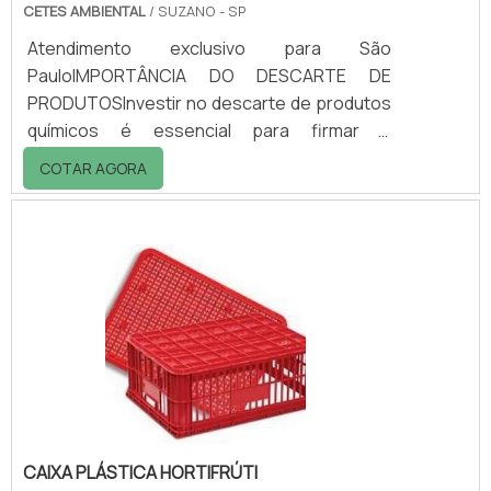
CETES AMBIENTAL
/ SUZANO - SP
Atendimento exclusivo para São
PauloIMPORTÂNCIA DO DESCARTE DE
PRODUTOSInvestir no descarte de produtos
químicos é essencial para firmar a
responsabilidade de uma empresa que
COTAR AGORA
esteja realmente comprometida com a
sociedade e o meio ambiente.Esse tipo de
descarte acaba se tornando até mais
importante que a coleta seletiva, se
considerado os danos que podem ser
provocados por esses materiais. Para
estabelecer quais materiais necessitam da
coleta de resíduos perigosos, a ABNT definiu
e elencou os det.
CAIXA PLÁSTICA HORTIFRÚTI