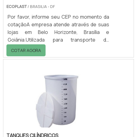
ECOPLAST
/ BRASILIA - DF
Por favor, informe seu CEP no momento da
cotaçãoA empresa atende através de suas
lojas em Belo Horizonte, Brasília e
Goiânia.Utilizada para transporte de
legumes, verduras e frutas, a caixa plástica
COTAR AGORA
hortifruti é fabricada em PEAD (Polietileno de
alta de densidade), muito resistente a
quedas ou impactos. Possibilitando que a
caixa possa ser empilhada e traga mais
praticidade para aqueles que adquirem, com
melhorias de espaço.Revestida de material
altamente de qualidade, a caixa hortifrúti
poder s.
TANQUES CILÍNDRICOS