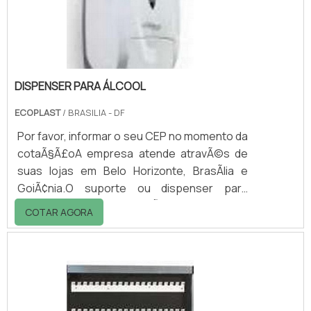
para evitar acidentes; - Versatilidade; -.
DISPENSER PARA ÁLCOOL
ECOPLAST
/ BRASILIA - DF
Por favor, informar o seu CEP no momento da
cotaÃ§Ã£oA empresa atende atravÃ©s de
suas lojas em Belo Horizonte, BrasÃ­lia e
GoiÃ¢nia.O suporte ou dispenser para
Ã¡lcool hÃ¡ tempos atrÃ¡s era utilizado
COTAR AGORA
apenas em estabelecimentos de saÃºde,
como clÃ­nicas e hospitais.Hoje em dia,
devido a maior importÃ¢ncia que se dÃ¡ Ã
higienizaÃ§Ã£o e aos riscos que a falta dela
acarretam, o dispenser para Ã¡lcool Ã©
encontrado tambÃ©m em: - Bares; -