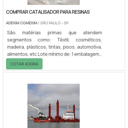
COMPRAR CATALISADOR PARA RESINAS
ADEXIM COMEXIM
/ SÃO PAULO - SP
São matérias primas que atendem
segmentos como: Têxtil, cosméticos,
madeira, plásticos, tintas, pisos, automotiva,
alimentos, etc.Lote mínimo de: 1 embalagem -
20kgA empresa se dedica a extração e
COTAR AGORA
micronização de comprar catalisador para
resinas, também conhecido como carga
mineral para resinas, e fillers para uma
grande variedade de indústrias em todo o
mundo.O Sulfato de Bário é um mineral
funcional, inerte que devido às suas
características físicas e químicas, pode
transferir ao seu produto v.