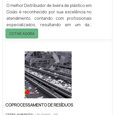
O melhor Distribuidor de lixeira de plástico em
Goiás é reconhecido por sua excelência no
atendimento, contando com profissionais
especializados, resultando em um das
empresas mais situadas de todo o mercado.
COTAR AGORA
A lixeira plástica pode ser aberta usando o
pedal, que tem função para evitar o contato
direto com o lixo, proporcionando maior
higiene aos usuários. Informações adicionais
importantesO plástico utilizado em sua
fabricação é acoplado na parte externa da
lixeira, evitando o acúmulo de resídu.
COPROCESSAMENTO DE RESÍDUOS
CETES AMBIENTAL
/ SUZANO - SP