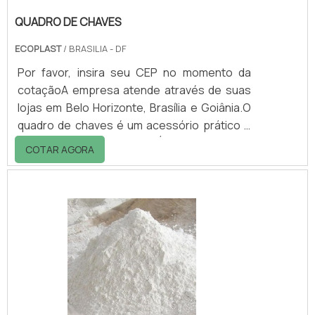
QUADRO DE CHAVES
ECOPLAST
/ BRASILIA - DF
Por favor, insira seu CEP no momento da
cotaçãoA empresa atende através de suas
lojas em Belo Horizonte, Brasília e Goiânia.O
quadro de chaves é um acessório prático e
extremamente versátil. É ideal para: -
COTAR AGORA
Condomínios; - Indústrias; - Universidades; -
Frotas; - Estacionamentos, etc.O uso do
quadro de chaves deixa o ambiente
organizado, evitando o sumiço de chaves. É
produzido em alumínio com porta em acrílico
com fechadura para 20 à 60 chaves.Já o
quadro de chaves modelo Armário é
fabricado em .