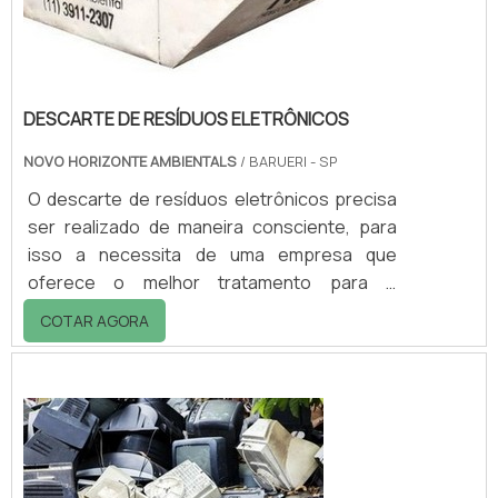
DESCARTE DE RESÍDUOS ELETRÔNICOS
NOVO HORIZONTE AMBIENTALS
/ BARUERI - SP
O descarte de resíduos eletrônicos precisa
ser realizado de maneira consciente, para
isso a necessita de uma empresa que
oferece o melhor tratamento para o
gerenciamento desse tipo de resíduo,
COTAR AGORA
possibilitando desde sua reutilização até sua
disposição final, permitindo que todo material
coletado seja recuperação da melhor
maneira possível, sempre proporcionando
um manejo sustentável e evitando danos ao
meio ambiente e riscos para saúde pú...