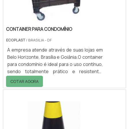
evitando a retirada de n.
CONTAINER PARA CONDOMÍNIO
ECOPLAST
/ BRASILIA - DF
A empresa atende através de suas lojas em
Belo Horizonte, Brasília e Goiânia.O container
para condomínio é ideal para o uso contínuo,
sendo totalmente prático e resistente.
Fabricado em polietileno de alta densidade, e
COTAR AGORA
com aditivado contra ação dos raios UV,
garante durabilidade e redução do mal
cheiro.Além disso, esse tipo de container
pode ser encontrado com ou sem tampa,
fornecendo maior higiene para o local onde
será colocado. A principal função desse