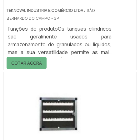
TEKNOVAL INDÚSTRIA E COMÉRCIO LTDA
/ SÃO
BERNARDO DO CAMPO - SP
Funções do produtoOs tanques cilíndricos
são geralmente usados para
armazenamento de granulados ou líquidos,
mas a sua versatilidade permite as mais
diversas aplicações. É um tanque seguro
COTAR AGORA
para transporte e armazenamento de
misturas e preparações, com ótima
capacidade.Quem procura por tanques tipo
cilíndricos também procura por otimização
de espaço e por facilidade, principalmente
no momento de retirada do produto
armazenado.Vantagens dos tanques
Extremamente resistente; Prolongada vida
útil; Os.