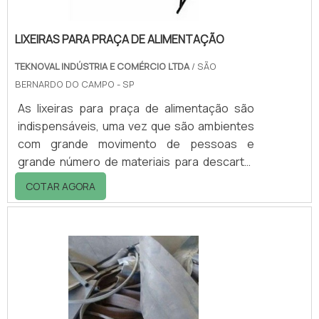
LIXEIRAS PARA PRAÇA DE ALIMENTAÇÃO
TEKNOVAL INDÚSTRIA E COMÉRCIO LTDA
/ SÃO
BERNARDO DO CAMPO - SP
As lixeiras para praça de alimentação são
indispensáveis, uma vez que são ambientes
com grande movimento de pessoas e
grande número de materiais para descarte.
As lixeiras podem ser solicitadas nos
COTAR AGORA
modelos de coleta seletiva, permitindo que
os usuários façam a devida separação do
material, colaborando para a prática
sustentável.Entre em contato com a
Teknoval e solicite um orçamento!.