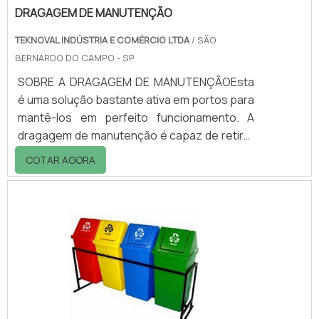
DRAGAGEM DE MANUTENÇÃO
TEKNOVAL INDÚSTRIA E COMÉRCIO LTDA
/ SÃO
BERNARDO DO CAMPO - SP
SOBRE A DRAGAGEM DE MANUTENÇÃOEsta
é uma solução bastante ativa em portos para
mantê-los em perfeito funcionamento. A
dragagem de manutenção é capaz de retirar
grandes quantidades de materiais
COTAR AGORA
contaminados de águas portuárias em
pouco tempo. Quando feita de maneira
correta, a dragagem de manutenção garante
maior segurança no transporte de navios
pelos portos. Para a realização deste
processo de dragagem é necessário uma
ampla abordagem e conhecimento da
dinâmica dos estuários, já que o procedime.