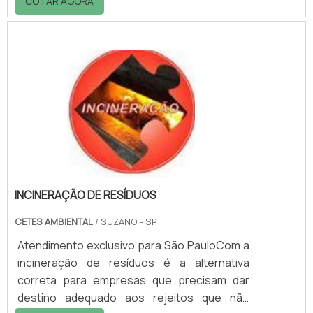
COTAR AGORA
ambientais.Características
geraisConfeccionados em polietileno, os
protetores para tambor não possuem
emendas ou soldas, possuem uma tampa
100% lacrada que, ao ser rosqueada, sem
deixar escapar nenhum líquido mesmo que
tambor esteja na posição horizontal. O que
faz com que todos itens a ser inseridos,
estej.
INCINERAÇÃO DE RESÍDUOS
CETES AMBIENTAL
/ SUZANO - SP
Atendimento exclusivo para São PauloCom a
incineração de resíduos é a alternativa
correta para empresas que precisam dar
destino adequado aos rejeitos que não