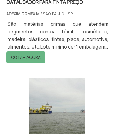
CATALISADOR PARA TINTA PREÇO
ADEXIM COMEXIM
/ SÃO PAULO - SP
São matérias primas que atendem
segmentos como: Têxtil, cosméticos,
madeira, plásticos, tintas, pisos, automotiva,
alimentos, etc.Lote mínimo de: 1 embalagem -
20kgO catalisador para tinta preço é um
COTAR AGORA
investimento que toda indústria de tintas e
vernizes que prima por qualidade deve
realizar. Este catalisador atua sob as resinas
com a finalidade de melhorar sua adesão aos
substratos e promover maior resistência
física e química. Para que o catalisador para
tinta preço não seja um investimento des.