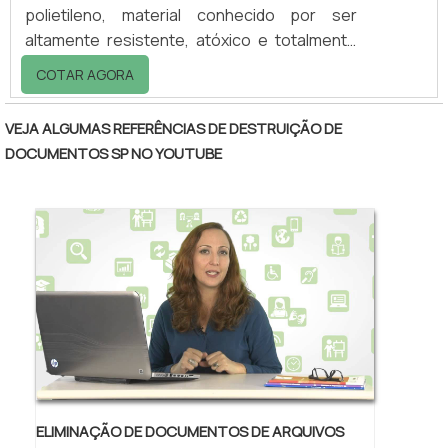
polietileno, material conhecido por ser
altamente resistente, atóxico e totalmente
impermeável.Principais aptidõesEssas
COTAR AGORA
caçambas de produtos líquidos são dotados
de dreno para escoamento de líquidos em
VEJA ALGUMAS REFERÊNCIAS DE DESTRUIÇÃO DE
geral, o que proporciona fácil, rápida e
DOCUMENTOS SP NO YOUTUBE
eficiente limpeza.Possui 04 rodízios, sendo
02 giratórios e 02 fixos e disponíveis em
diversas capacidades e medidas.Quer saber
mais? Clique abaixo e solicite sem
compromisso um orça.
ELIMINAÇÃO DE DOCUMENTOS DE ARQUIVOS