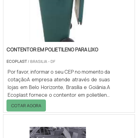
em geral.Aplicação da resinaOpções
recomendadas de resina de poliuretano para
madeira: - Bondt.
CONTENTOR EM POLIETILENO PARA LIXO
ECOPLAST
/ BRASILIA - DF
Por favor, informar o seu CEP no momento da
cotaçãoA empresa atende através de suas
lojas em Belo Horizonte, Brasília e Goiânia.A
Ecoplast fornece o contentor em polietileno
para lixo de duas e de quatro rodas, sendo os
COTAR AGORA
primeiros com capacidades de 120 l, 240 l ou
360 l e os de quatro rodas com capacidades
de 370 l, 570 l, 660 l e 1000 l.O contentor em
polietileno é utilizado em segmentos como: -