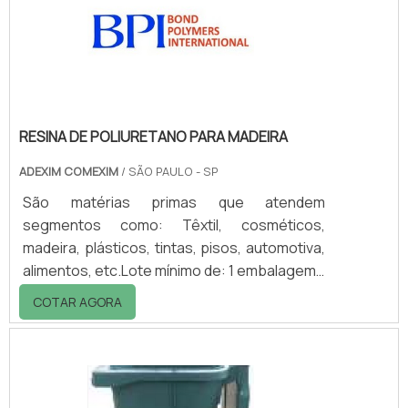
reciclagem.OFERECIDA POR EMPRESAS
ESPECIALIZADASA raspa de pneu é oferecida
por empres.
RESINA DE POLIURETANO PARA MADEIRA
ADEXIM COMEXIM
/ SÃO PAULO - SP
São matérias primas que atendem
segmentos como: Têxtil, cosméticos,
madeira, plásticos, tintas, pisos, automotiva,
alimentos, etc.Lote mínimo de: 1 embalagem -
20kgEficiência das resinasA linha de resina
COTAR AGORA
de poliuretano para madeira Bond Polymers
são dispersas em água e atende a vários
mercados com alta eficiência. Onde as
principais aplicações são em pisos de
madeira, móveis, e revestimentos de madeira