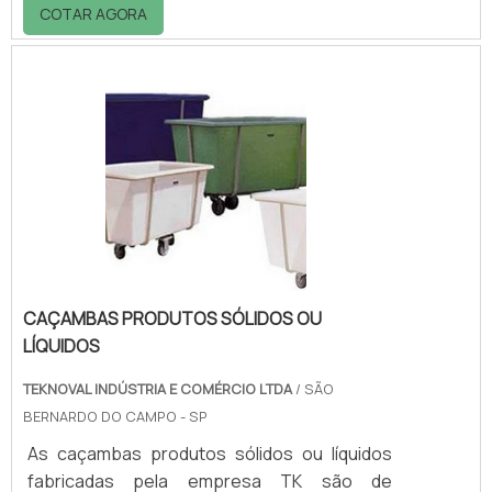
podem ser reaproveitados. Grandes setores
COTAR AGORA
industriais como químico, agrícola, eletrônico,
petroquímico e outros produzem resíduos
perigosos. Os resíduos são na realidade os
rejeitos de um processo de fabricação e que
podem ou não tornam-se em insumos para
outras atividades produtivas.A incineração
de resíduos é uma das formas utilizadas pa.
CAÇAMBAS PRODUTOS SÓLIDOS OU
LÍQUIDOS
TEKNOVAL INDÚSTRIA E COMÉRCIO LTDA
/ SÃO
BERNARDO DO CAMPO - SP
As caçambas produtos sólidos ou líquidos
fabricadas pela empresa TK são de