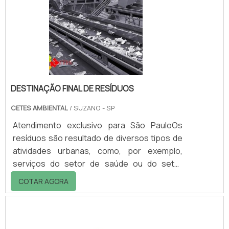
Condomínios; - Escolas; - Hotéis; - Hospitais;
- Indústrias; - Restaurantes; - Entre
outros.Em algun.
DESTINAÇÃO FINAL DE RESÍDUOS
CETES AMBIENTAL
/ SUZANO - SP
Atendimento exclusivo para São PauloOs
resíduos são resultado de diversos tipos de
atividades urbanas, como, por exemplo,
serviços do setor de saúde ou do setor
industrial, entre outros. Todos os tipos de
COTAR AGORA
resíduos, porém, podem oferecer riscos,
sejam ao meio ambiente, à saúde ou ambos.
Portanto, é indispensável que, na hora de
realizar o descarte, seja contratada uma