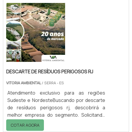
descobrindo a melhor referência em
qualidade do mercado.Quando a questão é
descarte de resíduos perigosos mg, com a
equipe da Vitória Ambiental conseguirá
proteção com comp...
DESCARTE DE RESÍDUOS PERIGOSOS RJ
VITORIA AMBIENTAL
/ SERRA - ES
Atendimento exclusivo para as regiões
Sudeste e NordesteBuscando por descarte
de resíduos perigosos rj, descobrirá a
melhor empresa do segmento. Solicitando
mais informações na vitrine que se chama
COTAR AGORA
Soluções Industriais e conhecendo a melhor