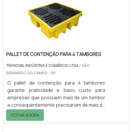
empresa especializada, que proporcione
uma destinação final de resíduos
adequada.Tipos de destinação final para
resíduosCada tipo.
PALLET DE CONTENÇÃO PARA 4 TAMBORES
TEKNOVAL INDÚSTRIA E COMÉRCIO LTDA
/ SÃO
BERNARDO DO CAMPO - SP
O pallet de contenção para 4 tambores
garante praticidade e baixo custo para
empresas que possuem mais de um tambor
e consequentemente precisariam de mais de
um palete, no caso desse, ele já é capaz de
COTAR AGORA
oferecer o suporte para até 4 tambores.
INFORMAÇÕES ADICIONAISDisponível em