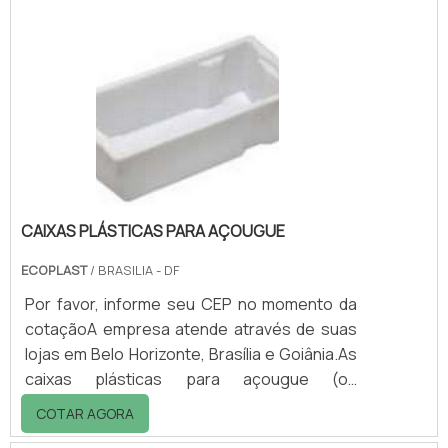
container plástico são fabricados em
polietileno de alta densidade, aditivado
contra ação dos raios UV, o que garante
durabilidade, redução do mal cheiro e
facilidade na higienização. As rodas são em
borracha maciça, po.
CAIXAS PLÁSTICAS PARA AÇOUGUE
ECOPLAST
/ BRASILIA - DF
Por favor, informe seu CEP no momento da
cotaçãoA empresa atende através de suas
lojas em Belo Horizonte, Brasília e Goiânia.As
caixas plásticas para açougue (ou
frigorífico) são caixas fechadas (não
COTAR AGORA
vazada), destinadas ao armazenamento e