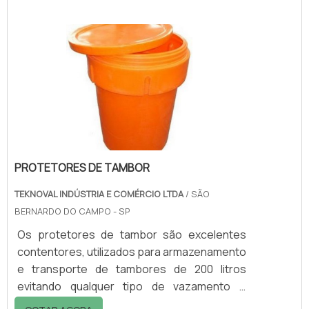
transporte de carnes de animais, aves ou
peixes, que, para se manterem conservadas,
necessitam de baixas temperaturas,
geralmente abaixo de 0ºC.O plástico comum
não resiste a tais condições, por isso, a
matéria-prima utilizada nas caixas para
açougue são em pol.
PROTETORES DE TAMBOR
TEKNOVAL INDÚSTRIA E COMÉRCIO LTDA
/ SÃO
BERNARDO DO CAMPO - SP
Os protetores de tambor são excelentes
contentores, utilizados para armazenamento
e transporte de tambores de 200 litros
evitando qualquer tipo de vazamento e
reduzindo os riscos de acidentes