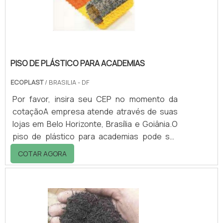
ECOLÓGICOAfora essas questões práticas,
esse serviço .
PISO DE PLÁSTICO PARA ACADEMIAS
ECOPLAST
/ BRASILIA - DF
Por favor, insira seu CEP no momento da
cotaçãoA empresa atende através de suas
lojas em Belo Horizonte, Brasília e Goiânia.O
piso de plástico para academias pode ser
usado como pallet, ou estrado, estando
COTAR AGORA
presente em diversos ambientes
corporativos e residênciais.A ECOPLAST
comercializa o piso de plástico com as
seguintes dimensões: - 24,3x12x1,7 cm -
30x30x1,3 cm - 25x50x3 cm - 50x50x3 cm -