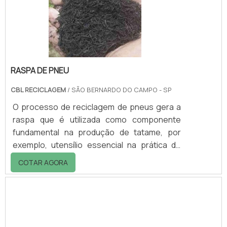
50x50x5 cm - 82x41x13 cm - 100x60x5
cmCaracterísticas do piso de plástico para
academias: - Diminui o ri.
RASPA DE PNEU
CBL RECICLAGEM
/ SÃO BERNARDO DO CAMPO - SP
O processo de reciclagem de pneus gera a
raspa que é utilizada como componente
fundamental na produção de tatame, por
exemplo, utensílio essencial na prática de
alguns esportes, como jiu-jítsu. Este tipo de
COTAR AGORA
raspa só é possível, pois ocorre o processo
de reciclagem de pneu, que tem em seu início
a entrega do pneu no ponto de coleta e, a
partir deste momento, segue para as
próximas etapas que concluem o ciclo da