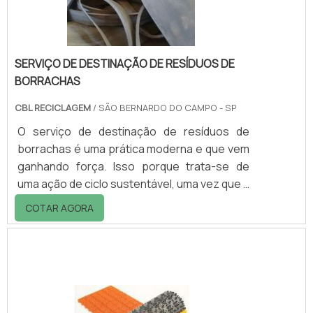
SERVIÇO DE DESTINAÇÃO DE RESÍDUOS DE
BORRACHAS
CBL RECICLAGEM
/ SÃO BERNARDO DO CAMPO - SP
O serviço de destinação de resíduos de
borrachas é uma prática moderna e que vem
ganhando força. Isso porque trata-se de
uma ação de ciclo sustentável, uma vez que a
empresa que realiza a destinação dos
COTAR AGORA
resíduos de borracha tem a oportunidade de
lucrar com um simples descarte e a empresa
que faz aquisição desses resíduos também
realiza um bom negócio, tendo em vista que
o preço praticado é interessante para ela. O
SERVIÇO TEM UM PROFUNDO VIÉS