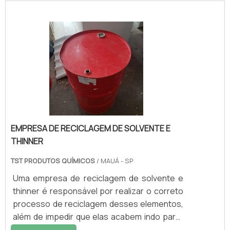
expostas a essas substâncias.Conheça sua
funcionalidade desse tipo de serviçoPara
evitar transtornos, é de extrema importância
que seja contratada uma empresa
especialista no descarte de resíduos
químicos perigosos, pois, só assim é
possível garantir que estes elementos.
EMPRESA DE RECICLAGEM DE SOLVENTE E
THINNER
TST PRODUTOS QUÍMICOS
/ MAUÁ - SP
Uma empresa de reciclagem de solvente e
thinner é responsável por realizar o correto
processo de reciclagem desses elementos,
além de impedir que elas acabem indo parar
no meio ambiente, e contaminem os