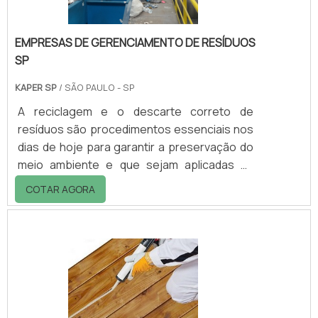
EMPRESAS DE GERENCIAMENTO DE RESÍDUOS
SP
KAPER SP
/ SÃO PAULO - SP
A reciclagem e o descarte correto de
resíduos são procedimentos essenciais nos
dias de hoje para garantir a preservação do
meio ambiente e que sejam aplicadas as
políticas de sustentabilidade, pauta em
COTAR AGORA
todos os países do mundo, sobretudo em
grandes centros urbanos, responsáveis
pela produção de toneladas de lixo
diário.MAIS INFORMAÇÕES SOBRE ESSAS
EMPRESASNesse cenário atual, as empresas
de gerenciamento de resíduos SP cumprem
uma função fundamental para fazer valer