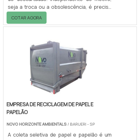
seja a troca ou a obsolescência, é preciso
pensar que o produto deve ter uma
COTAR AGORA
destinação adequada, por isso deve-se
conhecer uma empresa de reciclagem de
resíduos eletrônicos.Alguns componentes
dos eletrônicos não são fáceis de se
decompor na natureza o que pode levar
milhares de anos até que isso aconteça. Por
isso, a reciclagem de resíduos eletrônicos é
um processo tão fundam.
EMPRESA DE RECICLAGEM DE PAPEL E
PAPELÃO
NOVO HORIZONTE AMBIENTALS
/ BARUERI - SP
A coleta seletiva de papel e papelão é um