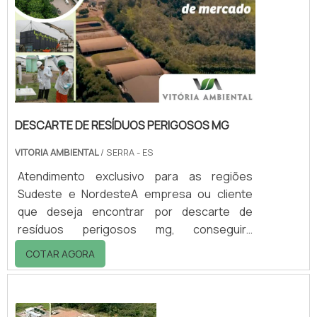
DESCARTE DE RESÍDUOS PERIGOSOS MG
VITORIA AMBIENTAL
/ SERRA - ES
Atendimento exclusivo para as regiões
Sudeste e NordesteA empresa ou cliente
que deseja encontrar por descarte de
resíduos perigosos mg, conseguirá
encontrar no website da Vitória Ambiental.
COTAR AGORA
Realizando uma cotação por meio da
plataforma de divulgação das indústrias e
descobrindo a melhor referência em