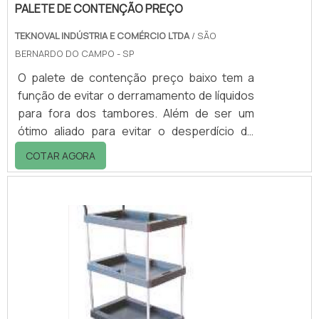
PALETE DE CONTENÇÃO PREÇO
TEKNOVAL INDÚSTRIA E COMÉRCIO LTDA
/ SÃO
BERNARDO DO CAMPO - SP
O palete de contenção preço baixo tem a
função de evitar o derramamento de líquidos
para fora dos tambores. Além de ser um
ótimo aliado para evitar o desperdício de
produtos, o palete é capaz de conter o
COTAR AGORA
líquido e está disponível em diferentes
tamanhos e com capacidade sob medida de
acordo com a necessidade do cliente.
DIFERENCIAIS DO PRODUTO Outra vantagem
é que o palete de contenção consegue
recuperar o líquido vazado, o que garante
melhor custo-benefício, bem como a
praticidade na hora da lim.