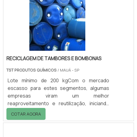
exemplo.Considerando a versatilidade de um
tanque e pensando em ampliar cada vez mais
o leque de opções para os clientes, a
empresa Teknoval fabrica e comercializa
vasta.
RECICLAGEM DE TAMBORES E BOMBONAS
TST PRODUTOS QUÍMICOS
/ MAUÁ - SP
Lote mínimo de 200 kgCom o mercado
escasso para estes segmentos, algumas
empresas viram um melhor
reaproveitamento e reutilização, iniciando
junto á suas atividades a recuperação e
COTAR AGORA
reciclagem de tambores e bombonas. Como
os produtos são fabricadosCriado há
séculos atrás, devido aos barris de petróleo