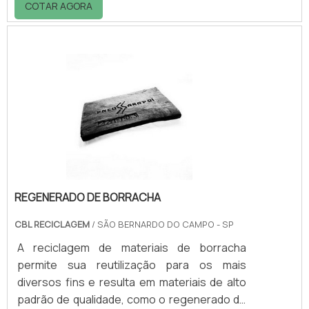
COTAR AGORA
elementos naturais tais como: Água; Ar;
Solo; Entre outros.Saiba a importância
dessas empresasUma empresa que realiza
esse tipo de reciclagem deve estar
devidamente preparada e realizar todos os
processos. Para isso elas devem contar com
uma frota de veículos próprios, devidamente
equipados, que .
REGENERADO DE BORRACHA
CBL RECICLAGEM
/ SÃO BERNARDO DO CAMPO - SP
A reciclagem de materiais de borracha
permite sua reutilização para os mais
diversos fins e resulta em materiais de alto
padrão de qualidade, como o regenerado de