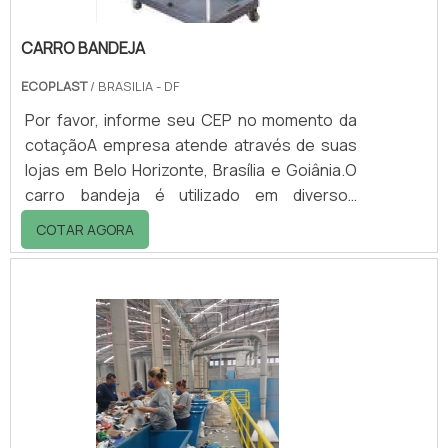
CARRO BANDEJA
ECOPLAST
/ BRASILIA - DF
Por favor, informe seu CEP no momento da
cotaçãoA empresa atende através de suas
lojas em Belo Horizonte, Brasília e Goiânia.O
carro bandeja é utilizado em diversos
segmentos e para finalidades diferentes
COTAR AGORA
como nos bares, restaurantes, hotéis,
hospitais etc é utilizado para transportar e
servir bebidas, cafés, lanches, refeições e
sobremesas.Nos hospitais e laboratórios os
carros bandejas são utilizados como
bancada móvel para apoio de instrumentos,
aparelhos e outros objetos. Nas indústrias e
of.