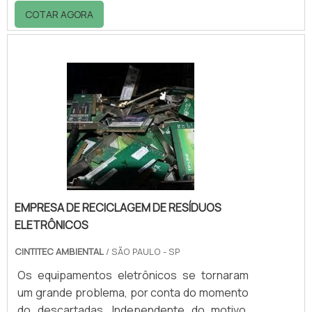
borracha. Esse tipo de borracha é feito a
COTAR AGORA
partir de diferentes grânulos de borracha
triturada e moída. Após isso, o insumo passa
por processos de tratamento para reativar
as ações da borracha e permitir sua
aplicação na fabricação de outros materiais.
As principais aplicações do regenerado são:
Bandagem para recauchutagem de pneu;
Peça.
EMPRESA DE RECICLAGEM DE RESÍDUOS
ELETRÔNICOS
CINTITEC AMBIENTAL
/ SÃO PAULO - SP
Os equipamentos eletrônicos se tornaram
um grande problema, por conta do momento
do descartadas. Independente do motivo,