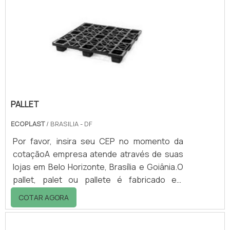
de madeira não suportarem o uso contínuo,
deu-se ínicio as embalagens metálicas estas
feitas de chapa de aço fundido, posta em um
molde onde são soldados as pontas para se
formarem o tambor. Suas ta.
PALLET
ECOPLAST
/ BRASILIA - DF
Por favor, insira seu CEP no momento da
cotaçãoA empresa atende através de suas
lojas em Belo Horizonte, Brasília e Goiânia.O
pallet, palet ou pallete é fabricado em
polipropileno ou polietileno indicado para
COTAR AGORA
câmara fria.É indicado para armazenagem de
produtos alimentícios, farmacêuticos,