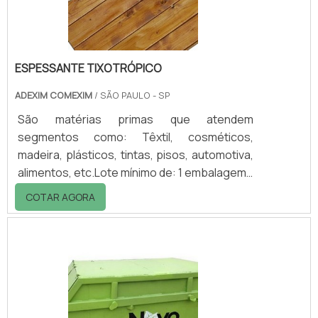
todas as necessidades no trat.
ESPESSANTE TIXOTRÓPICO
ADEXIM COMEXIM
/ SÃO PAULO - SP
São matérias primas que atendem
segmentos como: Têxtil, cosméticos,
madeira, plásticos, tintas, pisos, automotiva,
alimentos, etc.Lote mínimo de: 1 embalagem -
20kgO espessante tixotrópico é um produto
COTAR AGORA
versátil, cada vez mais consumido no
mercado industrial. Ele, normalmente, é
comercializado em diversos modelos, tudo
de acordo com as necessidades.São três os
principais modelos: ComGel 601, aplicado em
tinta látex convencional e texturizada,
adesivos, epóxi, tinta de impressão; ComGel