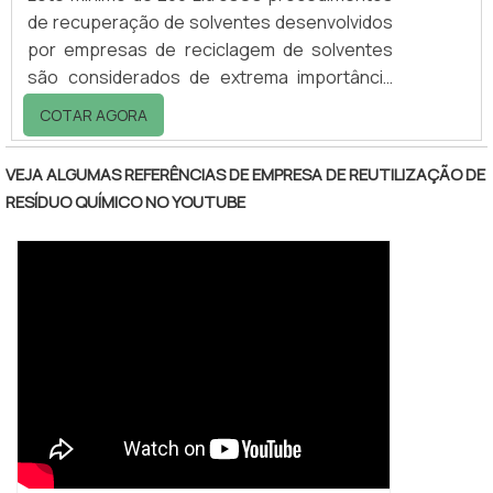
de recuperação de solventes desenvolvidos
por empresas de reciclagem de solventes
são considerados de extrema importância
para a redução de impactos no meio
COTAR AGORA
ambiente e garantir uma destinação
sustentável e ecologicamente correta para
VEJA ALGUMAS REFERÊNCIAS DE EMPRESA DE REUTILIZAÇÃO DE
esse material tão nocivo, se descartado de
RESÍDUO QUÍMICO NO YOUTUBE
maneira inadequada. Destinado aos
solventes de todos os tipos que já tenham
sido utilizados em algum processo produtivo
e por isso apresentam características com a
contaminação de o.