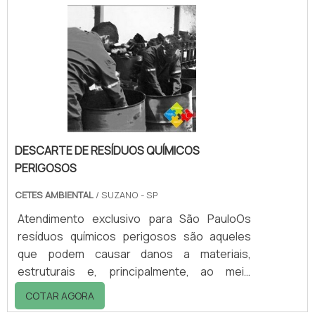
hospitalares ou qualquer outro produto que
não podem ter contato direto com o
chão.Setor de estocagem pois possuem
entradas para utilização de paleteiras ou
empilhadeiraOpções e medidas de pallet: -
l600 x p800.
DESCARTE DE RESÍDUOS QUÍMICOS
PERIGOSOS
CETES AMBIENTAL
/ SUZANO - SP
Atendimento exclusivo para São PauloOs
resíduos químicos perigosos são aqueles
que podem causar danos a materiais,
estruturais e, principalmente, ao meio
ambiente, podendo oferecer incontáveis
COTAR AGORA
riscos à saúde das pessoas que estão