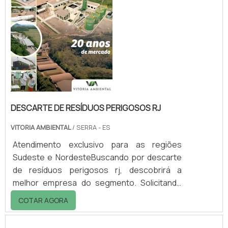
qualidade do mercado.Quando a questão é
descarte de resíduos perigosos mg, com a
equipe da Vitória Ambiental conseguirá
proteção com comp...
DESCARTE DE RESÍDUOS PERIGOSOS RJ
VITORIA AMBIENTAL
/ SERRA - ES
Atendimento exclusivo para as regiões
Sudeste e NordesteBuscando por descarte
de resíduos perigosos rj, descobrirá a
melhor empresa do segmento. Solicitando
mais informações na vitrine que se chama
COTAR AGORA
Soluções Industriais e conhecendo a melhor
referência em qualidade do