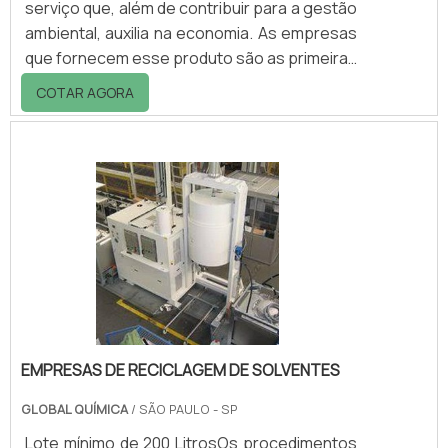
serviço que, além de contribuir para a gestão
ambiental, auxilia na economia. As empresas
que fornecem esse produto são as primeiras
a terem benefícios, pois assim a empresa de
COTAR AGORA
reciclagem de papel e papelão pode adquirir
essa matéria-prima secundária de qualidade
por preços mais baixos.VANTAGENS E
BENEFÍCIOS DO SERVIÇOMesmo com o
crescimento de políticas que incentivam a
preservação ambiental, a coleta de resíduos
continua sendo um dos principais temas.
EMPRESAS DE RECICLAGEM DE SOLVENTES
GLOBAL QUÍMICA
/ SÃO PAULO - SP
Lote mínimo de 200 LitrosOs procedimentos