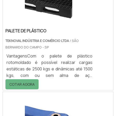
destinação acontece a partir de uma série de
técnicas e .
PALETE DE PLÁSTICO
TEKNOVAL INDÚSTRIA E COMÉRCIO LTDA
/ SÃO
BERNARDO DO CAMPO - SP
VantagensCom o palete de plástico
rotomoldado é possível realizar cargas
estáticas de 2500 kgs e dinâmicas até 1500
kgs, com ou sem alma de aço
interna.Características Diferenciado pela
COTAR AGORA
sua resistência e durabilidade; Lavável e de
fácil higienização,; Dimensões de 1000x1200
mm; Com cores diversas para melhor
logística e setorização.Clique abaixo e
garanta já seu orçamento!Maiores