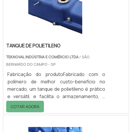
informações sobre palete de plástico,
contate diretamente a Teknoval..
TANQUE DE POLIETILENO
TEKNOVAL INDÚSTRIA E COMÉRCIO LTDA
/ SÃO
BERNARDO DO CAMPO - SP
Fabricação do produtoFabricado com o
polímero de melhor custo-benefício no
mercado, um tanque de polietileno é prático
e versátil, e facilita o armazenamento, o
transporte e a retirada de produtos nele
COTAR AGORA
armazenado. Um tanque feito de polietileno é
utilizado tanto em hospitais, quanto em
restaurantes e em caminhões e tratores, por