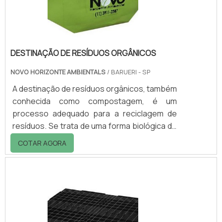
460, recom.
DESTINAÇÃO DE RESÍDUOS ORGÂNICOS
NOVO HORIZONTE AMBIENTALS
/ BARUERI - SP
A destinação de resíduos orgânicos, também
conhecida como compostagem, é um
processo adequado para a reciclagem de
resíduos. Se trata de uma forma biológica de
decomposição e reciclagem de toda matéria
COTAR AGORA
orgânica presente em fragmentos de origem
vegetal ou animal, assegurando o destino
adequado e útil dos resíduos orgânicos, seja
em indústrias, ambientes domésticos,
agrícolas, entre outros.O SERVIÇO PODE SER
APLICADO EM DIVERSAS FINALIDADESA