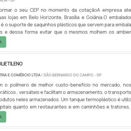
ILIA - DF
informar o seu CEP no momento da cotaçãoA empresa at
as lojas em Belo Horizonte, Brasília e Goiânia.O embalado
é o suporte de saquinhos plásticos que servem para embala
as e dessa forma evitar que o mesmos molhem os ambie
ado em: - Recepções de empresas; - Lojas; - Hotéis; - Clínica
A
tc.O embalador de guarda-chuva é fabricado em aço galvani
letrostática ou em aço inox. A ECOPLAST fornece.
LIETILENO
TRIA E COMÉRCIO LTDA
/ SÃO BERNARDO DO CAMPO - SP
m o polímero de melhor custo-benefício no mercado, no
e facilitam o armazenamento, o transporte e a
rodutos neles armazenados. Um tanque termoplástico é utili
pitais quanto em restaurantes e em caminhões e tratores,
iderando a versatilidade de um tanque de polietileno e pens
A
da vez mais o leque de opções dos clientes, a Teknoval fabri
 vasta gama de opções dessas peças.