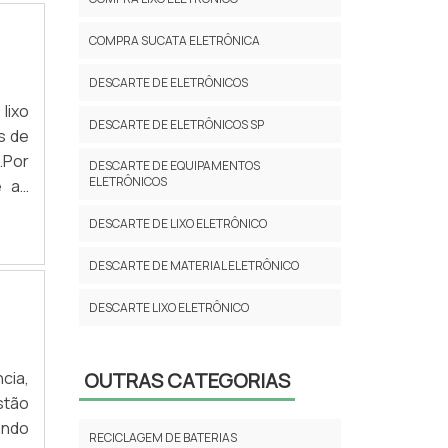
COMPRA SUCATA ELETRÔNICA
DESCARTE DE ELETRÔNICOS
lixo
DESCARTE DE ELETRÔNICOS SP
s de
.Por
DESCARTE DE EQUIPAMENTOS
ELETRÔNICOS
e as
geis
DESCARTE DE LIXO ELETRÔNICO
ntes
DESCARTE DE MATERIAL ELETRÔNICO
DESCARTE LIXO ELETRÔNICO
EMPRESA DE RECICLAGEM
cia,
OUTRAS CATEGORIAS
EMPRESAS QUE COMPRAM LIXO
stão
ELETRÔNICO
ando
RECICLAGEM DE BATERIAS
EMPRESAS QUE RECICLAM LIXO