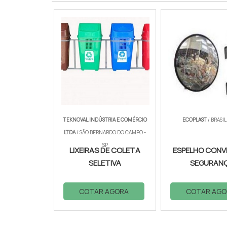
TEKNOVAL INDÚSTRIA E COMÉRCIO
ECOPLAST
/ BRASIL
LTDA
/ SÃO BERNARDO DO CAMPO -
SP
LIXEIRAS DE COLETA
ESPELHO CONV
SELETIVA
SEGURAN
COTAR AGORA
COTAR AGO