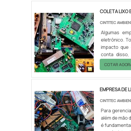
COLETA LIXO
CINTITEC AMBIE
Algumas emp
eletrônico. T
impacto que 
conta disso
melhores emp
COTAR AGOR
e com qualid
do processoC
EMPRESA DE L
CINTITEC AMBIE
Para gerencia
além de mão d
é fundamental