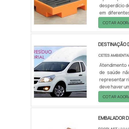
desperdício de
em diferent
necessidade 
COTAR AGOR
palete de co
melhor custo-
DESTINAÇÃO D
CETES AMBIENTA
Atendimento 
de saúde nã
representar r
deve haver u
serviço de sa
COTAR AGOR
de saúde, est
outros como: 
EMBALADOR D