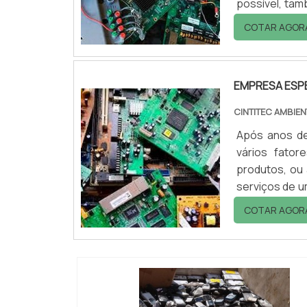
possível, ta
preciso cont
COTAR AGOR
legalizada jun
EMPRESA ESPE
CINTITEC AMBIE
Após anos de
vários fator
produtos, ou 
serviços de u
quando o con
COTAR AGOR
pense em dar o