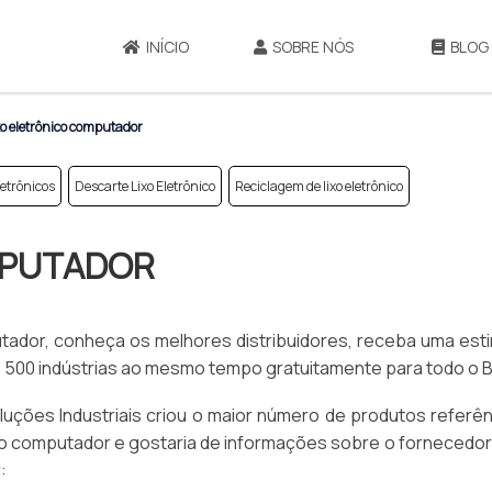
INÍCIO
SOBRE NÓS
BLOG
o eletrônico computador
etrônicos
Descarte Lixo Eletrônico
Reciclagem de lixo eletrônico
MPUTADOR
ador, conheça os melhores distribuidores, receba uma esti
500 indústrias ao mesmo tempo gratuitamente para todo o Br
Soluções Industriais criou o maior número de produtos referê
co computador e gostaria de informações sobre o fornecedor 
: