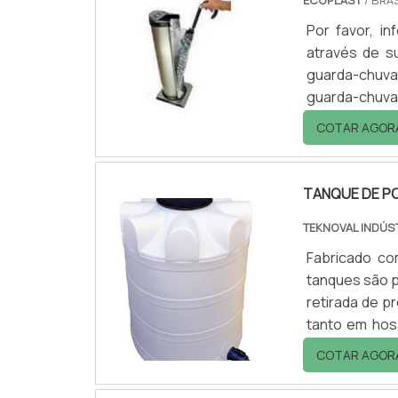
ECOPLAST
/ BRAS
Por favor, 
através de su
guarda-chuva 
guarda-chuv
internos. É us
COTAR AGOR
Hospitais, e
com pintura e
TANQUE DE PO
TEKNOVAL INDÚS
Fabricado co
tanques são práticos , versáteis 
retirada de p
tanto em hos
exemplo. Cons
COTAR AGOR
em ampliar ca
comercializa