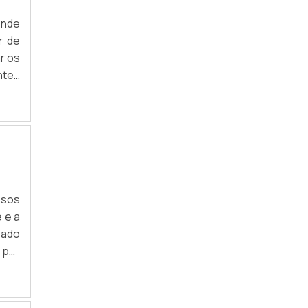
EMPRESA ESPECIALIZADAS EM COLETA DE
ende
LIXO ELETRÔNICO
r de
r os
EMPRESA ESPECIALIZADAS EM
RECICLAGEM LIXO ELETRÔNICO
ntes
s; -
EMPRESA QUE RECICLA LIXO ELETRÔNICO
zado
EMPRESA QUE RETIRA LIXO ELETRÔNICO
EMPRESAS DE DESCARTE DE CARTUCHOS
EMPRESAS DE DESCARTE DE LIXO
ELETRÔNICO
ssos
EMPRESAS DE RECICLAGEM DE LIXO
zado
TECNOLÓGICO
 por
EMPRESAS ESPECIALIZADAS EM LIXO
ando
ELETRÔNICO
ca e
EMPRESAS QUE COLETA LIXO ELETRÔNICO