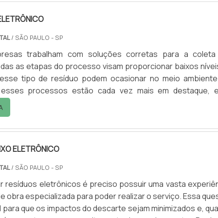
 ELETRÔNICO
NTAL
/ SÃO PAULO - SP
resas trabalham com soluções corretas para a coleta 
odas as etapas do processo visam proporcionar baixos nívei
esse tipo de resíduo podem ocasionar no meio ambiente
, esses processos estão cada vez mais em destaque, 
resas não medem esforços para garantir sempre serviços á
A
ade para todas as etapas do processo. Informações releva
o...
IXO ELETRÔNICO
NTAL
/ SÃO PAULO - SP
r resíduos eletrônicos é preciso possuir uma vasta experiên
e obra especializada para poder realizar o serviço. Essa que
 para que os impactos do descarte sejam minimizados e, qu