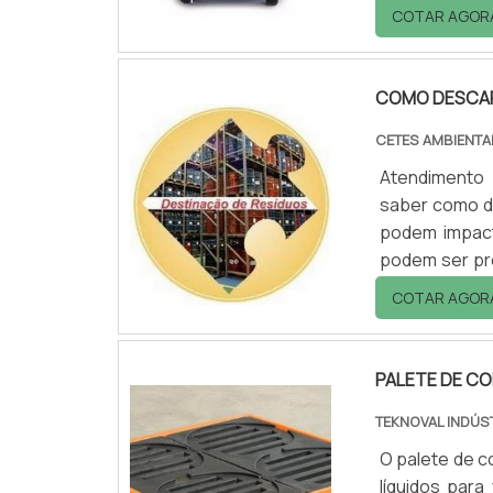
(IATA) e po
COTAR AGOR
internacionai
caixas de tra
COMO DESCAR
CETES AMBIENTA
Atendimento 
saber como de
podem impact
podem ser pro
necessitam d
COTAR AGOR
detritos gera
industriais qu
PALETE DE C
TEKNOVAL INDÚS
O palete de c
líquidos para