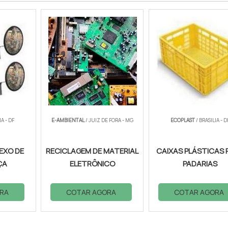
IA - DF
E-AMBIENTAL
/ JUIZ DE FORA - MG
ECOPLAST
/ BRASILIA - D
EXO DE
RECICLAGEM DE MATERIAL
CAIXAS PLÁSTICAS 
ÇA
ELETRÔNICO
PADARIAS
RA
COTAR AGORA
COTAR AGORA