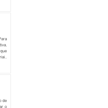
is e
RECICLAR NOTEBOOK
t.As
SUCATA ELETRÔNICA
.
VENDER LIXO ELETRÔNICO
COLETA DE LIXO TECNOLÓGICO
Para
COLETA DE SUCATA ELETRÔNICA
iva,
 que
DESCARTE DE ELETRODOMÉSTICO COM
AVARIA
iais
u os
DESCARTE DE ELETRODOMÉSTICOS
, ou
DESCARTE DE ELETRODOMÉSTICOS SÃO
PAULO
DESCARTE DE ELETRODOMÉSTICOS SP
DESCARTE DE EQUIPAMENTOS DE
o de
INFORMÁTICA
ar o