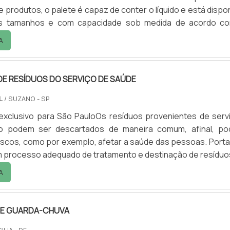
 produtos, o palete é capaz de conter o líquido e está dispon
es tamanhos e com capacidade sob medida de acordo c
do cliente. DIFERENCIAIS DO PRODUTO Outra vantagem é q
A
ntenção consegue recuperar o líquido vazado, o que gar
benefício, bem como a praticidade na hora da lim.
E RESÍDUOS DO SERVIÇO DE SAÚDE
L
/ SUZANO - SP
exclusivo para São PauloOs resíduos provenientes de serv
o podem ser descartados de maneira comum, afinal, p
iscos, como por exemplo, afetar a saúde das pessoas. Porta
m processo adequado de tratamento e destinação de resíduo
úde.Dentro do grupo de locais que produzem resíduos do ser
A
ão os provenientes de hospitais – no caso, o lixo hospital
- Farmácias; - Consultórios odontológic.
E GUARDA-CHUVA