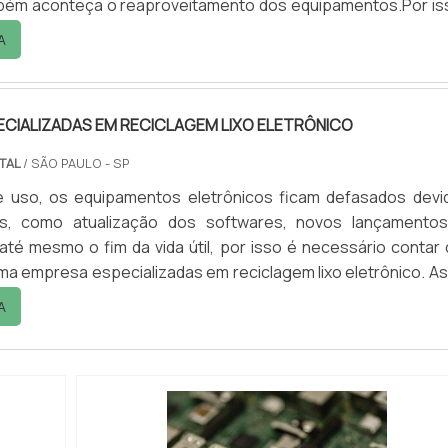
mbém aconteça o reaproveitamento dos equipamentos.Por is
ar com uma empresa de lixo eletrônico reconhecida e que 
A
to aos órgãos que regulamentam o setor. Existem al...
CIALIZADAS EM RECICLAGEM LIXO ELETRÔNICO
NTAL
/ SÃO PAULO - SP
 uso, os equipamentos eletrônicos ficam defasados devi
es, como atualização dos softwares, novos lançamento
até mesmo o fim da vida útil, por isso é necessário contar
ma empresa especializadas em reciclagem lixo eletrônico. As
sumidor decide comprar um novo aparelho, é necessário que
A
 destino correto para o antigo. Detalhes e características ...