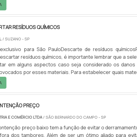
r todas as empresas de transporte aéreo naciona
A
s. A a Pet Tour é pioneira na fabricação de produtos para pe
nsporte de gatos e cães estão disponíveis em diversos taman
TAR RESÍDUOS QUÍMICOS
L
/ SUZANO - SP
exclusivo para São PauloDescarte de resíduos químicos
scartar resíduos químicos, é importante lembrar que a selet
ar em alguns aspectos caso seja considerado os danos
vocados por esses materiais. Para estabelecer quais mater
a coleta de resíduos perigosos, a ABNT definiu e elenco
A
dos em atividades que vão das domésticas às ambulatoriais
e apresentam periculosidade.Principais tipos Cor.
ONTENÇÃO PREÇO
TRIA E COMÉRCIO LTDA
/ SÃO BERNARDO DO CAMPO - SP
ontenção preço baixo tem a função de evitar o derramament
 fora dos tambores. Além de ser um ótimo aliado para evit