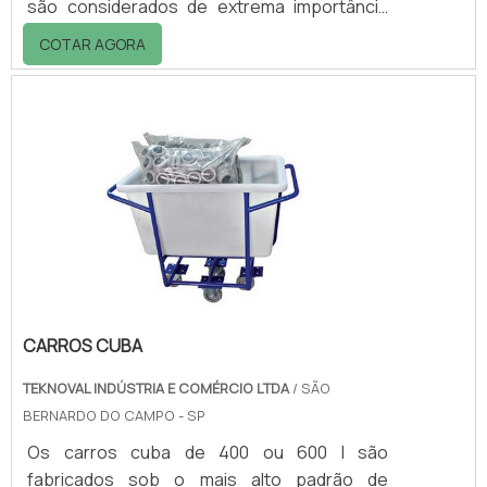
são considerados de extrema importância
para a redução de impactos no meio
COTAR AGORA
ambiente e garantir uma destinação
sustentável e ecologicamente correta para
esse material tão nocivo, se descartado de
maneira inadequada. Destinado aos
solventes de todos os tipos que já tenham
sido utilizados em algum processo produtivo
e por isso apresentam características com a
contaminação de o.
CARROS CUBA
TEKNOVAL INDÚSTRIA E COMÉRCIO LTDA
/ SÃO
BERNARDO DO CAMPO - SP
Os carros cuba de 400 ou 600 l são
fabricados sob o mais alto padrão de