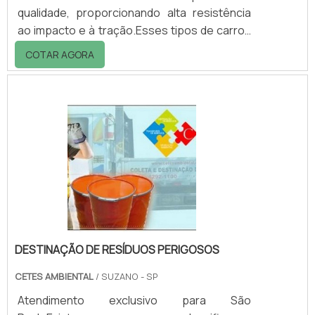
qualidade, proporcionando alta resistência
ao impacto e à tração.Esses tipos de carros
cubas possuem rodas fixas e giratórias com
COTAR AGORA
sistema de equilíbrio que permite facilidade
em manobras.Aplicações Coleta de lixo
hospitalar; Roupas em lavanderias, hotéis e
hospitais; Transporte de resíduos nas áreas
de gastronomia; Entre outros.Para saber
mais sobre os carros cuba, entre em contato
com a TK e garanta já seu orçamento!.
DESTINAÇÃO DE RESÍDUOS PERIGOSOS
CETES AMBIENTAL
/ SUZANO - SP
Atendimento exclusivo para São