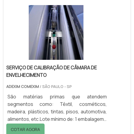
global em todo o mercado especialmente em
revestimentos de tinta pó, além de vários
produtos como aditivos e agentes de fluxo a
Estron produz a linha de resina acrílica para
tintas utilizada no segmento de tinta pó.Linha
Isocr.
SERVIÇO DE CALIBRAÇÃO DE CÂMARA DE
ENVELHECIMENTO
ADEXIM COMEXIM
/ SÃO PAULO - SP
São matérias primas que atendem
segmentos como: Têxtil, cosméticos,
madeira, plásticos, tintas, pisos, automotiva,
alimentos, etc.Lote mínimo de: 1 embalagem -
20kgPara que a máquina desempenhe o
COTAR AGORA
melhor resultado durante um longo período,