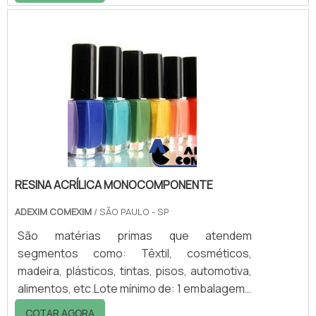
é fundamental que as empresas contem com
o serviço de calibração de câmara de
envelhecimento. Isso porque, com a
calibração, a máquina dura por muito mais
tempo, desempenhando, com perfeição,
todas suas atividades de teste de
envelhecimento.INFORMAÇÕES FUNDAMEN.
RESINA ACRÍLICA MONOCOMPONENTE
ADEXIM COMEXIM
/ SÃO PAULO - SP
São matérias primas que atendem
segmentos como: Têxtil, cosméticos,
madeira, plásticos, tintas, pisos, automotiva,
alimentos, etc.Lote mínimo de: 1 embalagem -
20kgSobre a resina acrílicaA Estron Chemical
COTAR AGORA