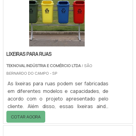
tanque de combustível para grupo gerador
possibilita menor custo final e permite várias
conexões para mangueiras e demais
acessórios para atender .
LIXEIRAS PARA RUAS
TEKNOVAL INDÚSTRIA E COMÉRCIO LTDA
/ SÃO
BERNARDO DO CAMPO - SP
As lixeiras para ruas podem ser fabricadas
em diferentes modelos e capacidades, de
acordo com o projeto apresentado pelo
cliente. Além disso, essas lixeiras ainda
colaboram com o ambiente, mantendo as
COTAR AGORA
ruas limpas, evitando dessa forma a
ocorrência de enchentes.Saiba maiores