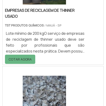
EMPRESAS DE RECICLAGEM DE THINNER
USADO
TST PRODUTOS QUÍMICOS
/ MAUÁ - SP
Lote mínimo de 200 kgO serviço de empresas
de reciclagem de thinner usado deve ser
feito por profissionais que são
especializados nesta prática. Devem possuir
experiências em descarte de materiais de
COTAR AGORA
origem química, frota própria com veículos
adequados para o transporte das
substâncias e soluções adequadas para a
destinação final dos resíduos. Além da
reciclagem do thinner, é possível encontrar
de outros produtos também, como: Tintas;
Solventes; Tambores; Entre muitos outros.
Importância de um .