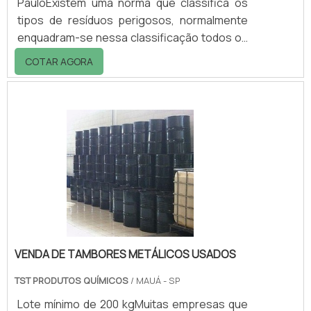
PauloExistem uma norma que classifica os
tipos de resíduos perigosos, normalmente
enquadram-se nessa classificação todos os
resíduos produzidos pelas atividades
COTAR AGORA
desenvolvida em hospitais, clínicas
veterinárias, dentistas, laboratórios, entre
outros que possam apresentar problemas
de para o meio ambiente ou infecção e
contaminação em seres humanos. Esses
estabelecimentos são responsáveis pela
destinação de resíduos perigosos de
maneira segura e correta, a fim de que.
VENDA DE TAMBORES METÁLICOS USADOS
TST PRODUTOS QUÍMICOS
/ MAUÁ - SP
Lote mínimo de 200 kgMuitas empresas que