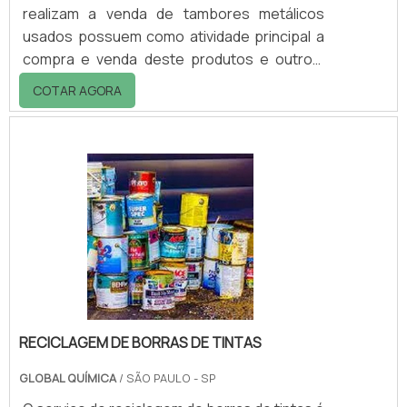
realizam a venda de tambores metálicos
usados possuem como atividade principal a
compra e venda deste produtos e outros,
como bombonas, galões e containers
COTAR AGORA
usados, com o objetivo de oferecer aos
clientes produtos com alta qualidade,
sempre respeitando as normas ambientais e
pensando na sustentabilidade e na
preservação do meio ambiente.As utilidades
dos tambores Os tambores podem ser
aplicados em diversos segmentos sendo
eles econômicos ou sociais onde ex.
RECICLAGEM DE BORRAS DE TINTAS
GLOBAL QUÍMICA
/ SÃO PAULO - SP