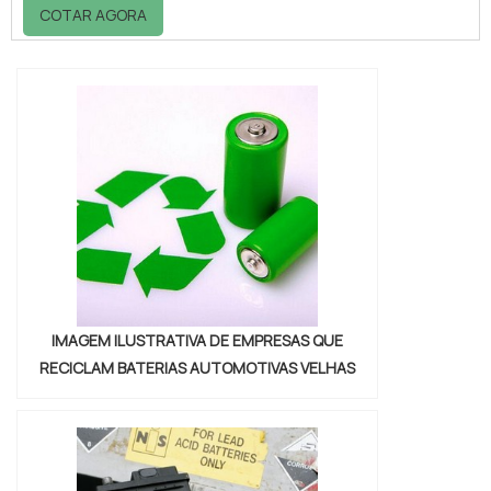
encontrar no website da Vitória Ambiental.
COTAR AGORA
Solicitando mais informações na vitrine que
se chama Soluções Industriais e conhecendo
a melhor referência em qualidade do
mercado.Quando o interesse é por descarte
de resíduos perigosos sp, com os
profissionais da Vitória Ambiental conseguirá
excel...
IMAGEM ILUSTRATIVA DE EMPRESAS QUE
RECICLAM BATERIAS AUTOMOTIVAS VELHAS