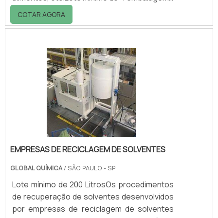
20kgBenefícios do usoEm produtos
COTAR AGORA
embalados em bisnagas plásticas corremos
sempre o risco da baixa proteção ao
vazamento de gases ou pela sublimação de
produtos componentes das fórmulas que
tenham a tendência de se expandirem
facilmente ao menor aumento de
temperatura.Esse processo, se não muito
bem protegido, pode danificar e degradar
dur.
EMPRESAS DE RECICLAGEM DE SOLVENTES
GLOBAL QUÍMICA
/ SÃO PAULO - SP
Lote mínimo de 200 LitrosOs procedimentos
de recuperação de solventes desenvolvidos
por empresas de reciclagem de solventes