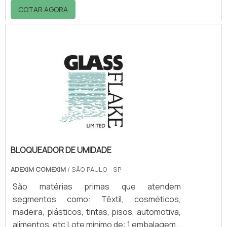
causem prejuízos ao meio ambiente. Para
COTAR AGORA
isso era fundamental contar com empresas
de logística reversa.Portanto, a empresa que
é especializada na logística reversa realiza o
processo de coleta, transporte e
tratamento dos resíduos que podem ser
reaproveitados, isso evita que eles sejam
descartados de forma comum. Detalhes
importan.
BLOQUEADOR DE UMIDADE
ADEXIM COMEXIM
/ SÃO PAULO - SP
São matérias primas que atendem
segmentos como: Têxtil, cosméticos,
madeira, plásticos, tintas, pisos, automotiva,
alimentos, etc.Lote mínimo de: 1 embalagem -