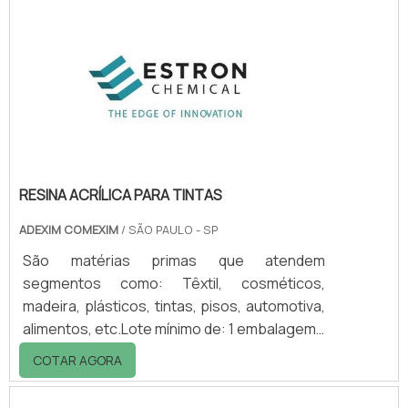
informações entrando em contato com a
Teknoval. Aproveite para solicitar uma
cotação!.
RESINA ACRÍLICA PARA TINTAS
ADEXIM COMEXIM
/ SÃO PAULO - SP
São matérias primas que atendem
segmentos como: Têxtil, cosméticos,
madeira, plásticos, tintas, pisos, automotiva,
alimentos, etc.Lote mínimo de: 1 embalagem -
20kgResina acrílica para tintas Estron
COTAR AGORA
ChemicalA Estron Chemical ao longo dos
anos desenvolveu uma forte presença