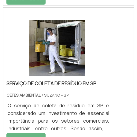
fornece linha de resina acrílica
monocomponente para uso industrial ou
para uso em cosmético (esmaltes de unha),
com grande eficiência e qualidade.Exemplos
de resina acrílica Isocryl C-70: é uma resina
acrílica monocomponente Carboxyfuncional,
de moderado a alto Tg. Sua base é acrílica
(100% só.
SERVIÇO DE COLETA DE RESÍDUO EM SP
CETES AMBIENTAL
/ SUZANO - SP
O serviço de coleta de resíduo em SP é
considerado um investimento de essencial
importância para os setores comerciais,
industriais, entre outros. Sendo assim, a
coleta é um serviço que tem como