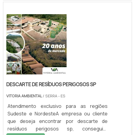
referência em qualidade do
mercado.DETALHES sOBRE DESCARTE DE
RESÍDUOS PERIGOSOS RJQuem precisa de
descarte de resíduos perigosos rj em uma
empresa inovadora, acha o site da Vitória
Ambiental. Dispon...
DESCARTE DE RESÍDUOS PERIGOSOS SP
VITORIA AMBIENTAL
/ SERRA - ES
Atendimento exclusivo para as regiões
Sudeste e NordesteA empresa ou cliente
que deseja encontrar por descarte de
resíduos perigosos sp, conseguirá