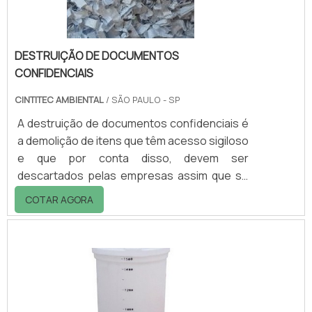
DESTRUIÇÃO DE DOCUMENTOS
CONFIDENCIAIS
CINTITEC AMBIENTAL
/ SÃO PAULO - SP
A destruição de documentos confidenciais é
a demolição de itens que têm acesso sigiloso
e que por conta disso, devem ser
descartados pelas empresas assim que se
tornam inutilizados.Características e
COTAR AGORA
detalhes específicos do serviçoNo ramo
industrial como um todo, é muito comum que
a destruição de arquivos confidenciais seja
associada também à reciclagem industrial,
procedimento que tem o objetivo de
reutilizar o material que foi destruído,com um