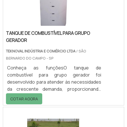
novo destino e uso.Essa atividade tem a
funcionalid.
TANQUE DE COMBUSTÍVEL PARA GRUPO
GERADOR
TEKNOVAL INDÚSTRIA E COMÉRCIO LTDA
/ SÃO
BERNARDO DO CAMPO - SP
Conheça as funçõesO tanque de
combustível para grupo gerador foi
desenvolvido para atender às necessidades
da crescente demanda, proporcionando
maior praticidade. Com o uso desse tipo de
COTAR AGORA
tanque, é possível armazenar, em um único
reservatório, o combustível necessário para
abastecer toda uma cadeia de geradores.O
processo de produção em rotomoldagem do