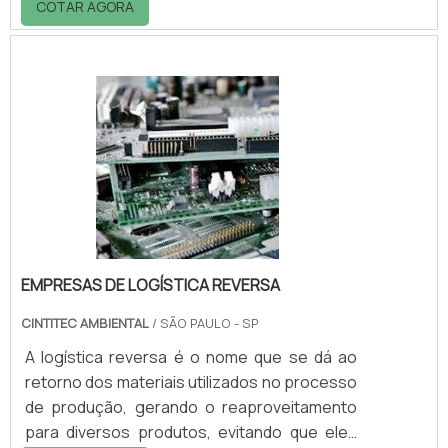
COTAR AGORA
responsabilidade a realizar a retirada e
transporte adequado dos materiais aos
locais de tratamento com o intuito de que
eles ainda possam ser recuperados. Nesse
sentido, a realização do serviço é um dos
protagonistas para o desenvolvimento
sustentável de bairros e cidades. A
reslização do serviço traz c.
EMPRESAS DE LOGÍSTICA REVERSA
CINTITEC AMBIENTAL
/ SÃO PAULO - SP
A logística reversa é o nome que se dá ao
retorno dos materiais utilizados no processo
de produção, gerando o reaproveitamento
para diversos produtos, evitando que eles