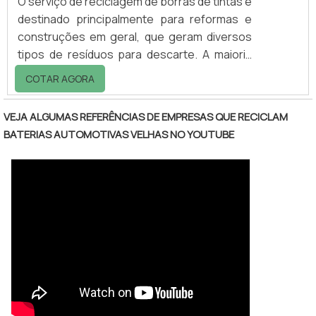
O serviço de reciclagem de borras de tintas é
destinado principalmente para reformas e
construções em geral, que geram diversos
tipos de resíduos para descarte. A maioria
desses resíduos é gerada por conta dos
COTAR AGORA
acabamentos, que são as partes que mais
exigem esforço e causam bagunça em todo
VEJA ALGUMAS REFERÊNCIAS DE EMPRESAS QUE RECICLAM
o processo, entre eles a borra de tinta. Isso
BATERIAS AUTOMOTIVAS VELHAS NO YOUTUBE
acontece porque o impacto ambiental e
outros diversos problemas que esse tipo de
resíduo pode trazer são grandes, fato que a
maioria das pessoas desconhece, não sab.