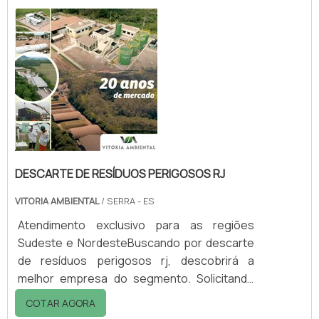
descobrindo a melhor referência em
qualidade do mercado.Quando a questão é
descarte de resíduos perigosos mg, com a
equipe da Vitória Ambiental conseguirá
proteção com comp...
DESCARTE DE RESÍDUOS PERIGOSOS RJ
VITORIA AMBIENTAL
/ SERRA - ES
Atendimento exclusivo para as regiões
Sudeste e NordesteBuscando por descarte
de resíduos perigosos rj, descobrirá a
melhor empresa do segmento. Solicitando
mais informações na vitrine que se chama
COTAR AGORA
Soluções Industriais e conhecendo a melhor