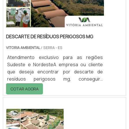
DESCARTE DE RESÍDUOS PERIGOSOS MG
VITORIA AMBIENTAL
/ SERRA - ES
Atendimento exclusivo para as regiões
Sudeste e NordesteA empresa ou cliente
que deseja encontrar por descarte de
resíduos perigosos mg, conseguirá
encontrar no website da Vitória Ambiental.
COTAR AGORA
Realizando uma cotação por meio da
plataforma de divulgação das indústrias e
descobrindo a melhor referência em
qualidade do mercado.Quando a questão é
descarte de resíduos perigosos mg, com a