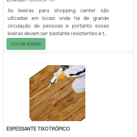
ECOPLAST
/ BRASILIA - DF
As lixeiras para shopping center são
utlizadas em locais onde há de grande
circulação de pessoas e portanto essas
lixeiras devem ser bastante resistentes e ter
elevada capacidade volumétrica para
COTAR AGORA
acondicionamento de resíduos.Informações
adicionais importantesRecentemente a
madeira plástica, que é uma composição de
resinas plásticas, de alta resistência e com
excelente acabamento, visualmente
semelhante à madeira, também tem sido
usada. Os materiais empregados na
fabricação das lixeiras são: Plás.
ESPESSANTE TIXOTRÓPICO