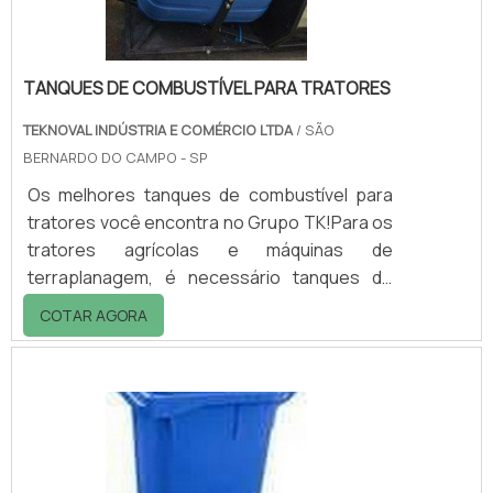
TANQUES DE COMBUSTÍVEL PARA TRATORES
TEKNOVAL INDÚSTRIA E COMÉRCIO LTDA
/ SÃO
BERNARDO DO CAMPO - SP
Os melhores tanques de combustível para
tratores você encontra no Grupo TK!Para os
tratores agrícolas e máquinas de
terraplanagem, é necessário tanques de
combustível eficientes, que possuem
COTAR AGORA
exclusivo sistema estrutural em todas as
variações de modelos.São fabricados em
polietileno, não oxidam e não apresentam
vazamentos para aqueles que optam pelo
seu uso! Além de serem leves, o que facilita a
logística e transporte, apesar de serem