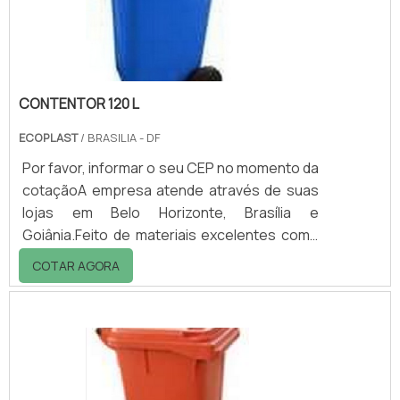
extremamente resistentes.Vantagens Maior
vida útil, suportando.
CONTENTOR 120 L
ECOPLAST
/ BRASILIA - DF
Por favor, informar o seu CEP no momento da
cotaçãoA empresa atende através de suas
lojas em Belo Horizonte, Brasília e
Goiânia.Feito de materiais excelentes como
polietileno de alta densidade, aditivado
COTAR AGORA
contra ação dos raios UV, o contentor 120 l é
destinado ao acondicionamento e
transporte de resíduos sólidos.Esse
transporte se dá a coleta de resíduos em
ambientes internos para o ambiente
externo, onde ocorrerá o descarte final.Os