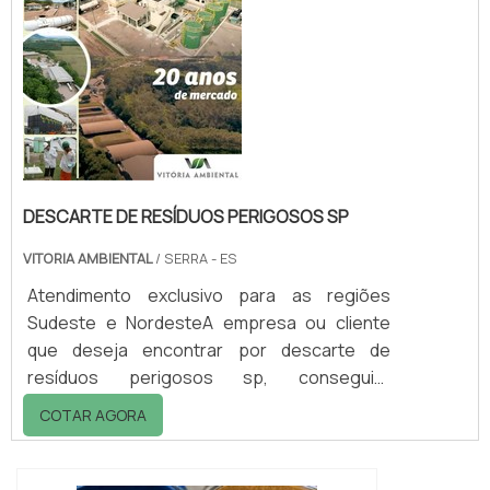
descarte de resíduos perigosos rj em uma
empresa inovadora, acha o site da Vitória
Ambiental. Dispon...
DESCARTE DE RESÍDUOS PERIGOSOS SP
VITORIA AMBIENTAL
/ SERRA - ES
Atendimento exclusivo para as regiões
Sudeste e NordesteA empresa ou cliente
que deseja encontrar por descarte de
resíduos perigosos sp, conseguirá
encontrar no website da Vitória Ambiental.
COTAR AGORA
Solicitando mais informações na vitrine que
se chama Soluções Industriais e conhecendo
a melhor referência em qualidade do