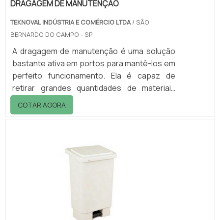
DRAGAGEM DE MANUTENÇÃO
TEKNOVAL INDÚSTRIA E COMÉRCIO LTDA
/ SÃO
BERNARDO DO CAMPO - SP
A dragagem de manutenção é uma solução
bastante ativa em portos para mantê-los em
perfeito funcionamento. Ela é capaz de
retirar grandes quantidades de materiais
contaminados de águas portuárias em
COTAR AGORA
pouco tempo. Quando feita de maneira
correta, a dragagem garante maior
segurança no transporte de navios pelos
portos. O processo obrigada que os
responsáveis possuam ampla abordagem e
conhecimento da dinâmica dos estuários, já
que o procedimento é bastante delicado.
Para a realização do procedimento.