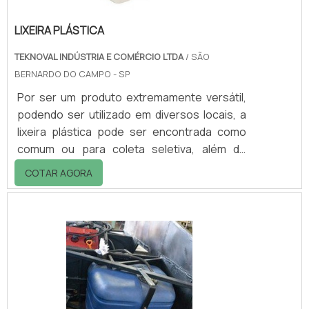
LIXEIRA PLÁSTICA
TEKNOVAL INDÚSTRIA E COMÉRCIO LTDA
/ SÃO
BERNARDO DO CAMPO - SP
Por ser um produto extremamente versátil,
podendo ser utilizado em diversos locais, a
lixeira plástica pode ser encontrada como
comum ou para coleta seletiva, além de
outros produtos plásticos como caixas,
COTAR AGORA
estrados, pallets, contêineres,
equipamentos para limpeza profissional e
aparelhos para higiene.Entre em contato
com a empresa para saber maiores
informações!.