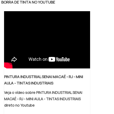
BORRA DE TINTA NO YOUTUBE
locais.Por proporcionar uma visÃ£o mais
ampla dos locais, o espelho Ã© altamente
indicado.Ambientes que podem fazer uso do
produto: - Supermercados; - Padarias; -
EscritÃ³rios; .
PINTURA INDUSTRIAL SENAI MACAÉ - RJ - MINI
AULA - TINTAS INDUSTRIAIS
Veja o vídeo sobre PINTURA INDUSTRIAL SENAI
MACAÉ - RJ - MINI AULA - TINTAS INDUSTRIAIS
direto no Youtube