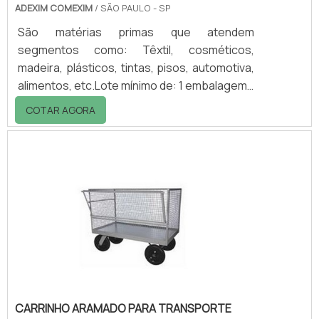
ADEXIM COMEXIM
/ SÃO PAULO - SP
São matérias primas que atendem
segmentos como: Têxtil, cosméticos,
madeira, plásticos, tintas, pisos, automotiva,
alimentos, etc.Lote mínimo de: 1 embalagem -
20kgO espessante tixotrópico é um produto
COTAR AGORA
versátil, cada vez mais consumido no
mercado industrial. Ele, normalmente, é
comercializado em diversos modelos, tudo
de acordo com as necessidades.São três os
principais modelos: ComGel 601, aplicado em
tinta látex convencional e texturizada,
adesivos, epóxi, tinta de impressão; ComGel
460, recom.
CARRINHO ARAMADO PARA TRANSPORTE