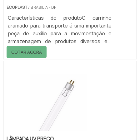
ECOPLAST
/ BRASILIA - DF
Características do produtoO carrinho
aramado para transporte é uma importante
peça de auxílio para a movimentação e
armazenagem de produtos diversos em
industrias, comércios dos mais diversos
COTAR AGORA
tipos, entre outros ambientes.O carrinho
aramado possibilita que o abastecimento e
reabastecimento de produtos ocorra de
forma simples e rápida.A movimentação de
cargas é um acontecimento constante em
quase todo empreendimento, sendo
utilizado na maiorias das vezes para a
armazenagens e transportes de grand.
LÂMPADA UV PREÇO