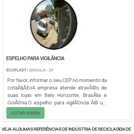
resíduos orgânicos, que causam mal cheiro e
atraem insetos.O equipamento pode ser
fabricado com um tipo material ou dois, neste
último caso, sendo o cesto e aro em
materiais.
ESPELHO PARA VIGILÂNCIA
ECOPLAST
/ BRASILIA - DF
Por favor, informar o seu CEP no momento da
cotaÃ§Ã£oA empresa atende atravÃ©s de
suas lojas em Belo Horizonte, BrasÃ­lia e
GoiÃ¢nia.O espelho para vigilÃ¢ncia Ã© um
item de controle e prevenÃ§Ã£o que permite
COTAR AGORA
ao usuÃ¡rio acompanhar a movimentaÃ§Ã£o
que ocorre dentro dos ambientes mesmo
VEJA ALGUMAS REFERÊNCIAS DE INDÚSTRIA DE RECICLAGEM DE
que nÃ£o estejam tÃ£o prÃ³ximos dos