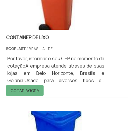
contentores 120 l são utilizados em locais
como condomínios, es.
CONTAINER DE LIXO
ECOPLAST
/ BRASILIA - DF
Por favor, informar o seu CEP no momento da
cotaçãoA empresa atende através de suas
lojas em Belo Horizonte, Brasília e
Goiânia.Usado para diversos tipos de
segmentos e finalidades, o container de lixo
COTAR AGORA
nada mais é do que uma lixeira com rodas,
utilizado para o armazenamento e transporte
de resíduos coletados nos ambientes
internos para o ambiente externo, até o
descarte final. A peça também pode ser