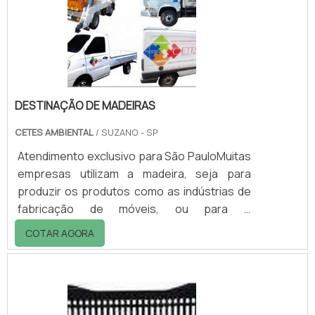
em polietileno de alta densidade, aditivado
contra ação dos raios UV, o que garante
durabilidade.
DESTINAÇÃO DE MADEIRAS
CETES AMBIENTAL
/ SUZANO - SP
Atendimento exclusivo para São PauloMuitas
empresas utilizam a madeira, seja para
produzir os produtos como as indústrias de
fabricação de móveis, ou para o
funcionamento, como as empresas de
COTAR AGORA
cerâmica, que produzem tijolos e telhas.
Como a madeira é um recurso natural muito
valioso, é de vital importância utilizar de modo
consciente. Pensando nisso, foram criadas
leis que tornam obrigatório o ato de informar