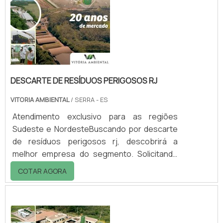
equipe da Vitória Ambiental conseguirá
proteção com comp...
DESCARTE DE RESÍDUOS PERIGOSOS RJ
VITORIA AMBIENTAL
/ SERRA - ES
Atendimento exclusivo para as regiões
Sudeste e NordesteBuscando por descarte
de resíduos perigosos rj, descobrirá a
melhor empresa do segmento. Solicitando
mais informações na vitrine que se chama
COTAR AGORA
Soluções Industriais e conhecendo a melhor
referência em qualidade do
mercado.DETALHES sOBRE DESCARTE DE
RESÍDUOS PERIGOSOS RJQuem precisa de