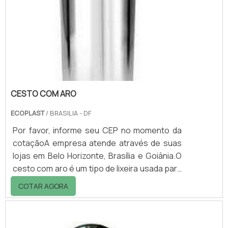
ambientes.Vantagens de contar com as
lixeiras para escritório: - Limpeza do
ambiente; - Praticidade para descarte do
lixo; - Organização do e.
CESTO COM ARO
ECOPLAST
/ BRASILIA - DF
Por favor, informe seu CEP no momento da
cotaçãoA empresa atende através de suas
lojas em Belo Horizonte, Brasília e Goiânia.O
cesto com aro é um tipo de lixeira usada para
a coleta de resíduos secos. O descarte é
COTAR AGORA
prático e o aro pode ser usado como
suporte para o saco de lixo. Devido à
ausência de tampa, não é indicada para