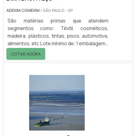
ADEXIM COMEXIM
/ SÃO PAULO - SP
São matérias primas que atendem
segmentos como: Têxtil, cosméticos,
madeira, plásticos, tintas, pisos, automotiva,
alimentos, etc.Lote mínimo de: 1 embalagem -
20kgA lâmpada UV é o investimento que toda
COTAR AGORA
empresa que possui câmaras de teste UV
terá de fazer, pois a durabilidade da lâmpada
diminui com seu uso. Para que a lâmpada UV
preço seja um fator positivo e de excelente
relação custo-benefício, é preciso que haja
manutenção periódica para verificar o
estado em que a lâmpada se encontra, já
que.