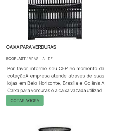
a destinação de madeiras, evitando assim,
que ocorram desperdícios durante a
utilização..
CAIXA PARA VERDURAS
ECOPLAST
/ BRASILIA - DF
Por favor, informe seu CEP no momento da
cotaçãoA empresa atende através de suas
lojas em Belo Horizonte, Brasília e Goiânia.A
Caixa para verduras é a caixa vazada utilizada
para acondicionamento e transporte de
COTAR AGORA
frutas, verduras e legumes. É também
conhecida como caixa agrícola, hortifrúti ou
de mercado.Geralmente encontrada em
feiras, supermercados, CEASAs e por