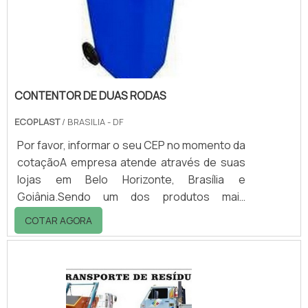
usado para a coleta seletiva.No processo de
fabricação, são usados materiais que
ocultam odores q.
CONTENTOR DE DUAS RODAS
ECOPLAST
/ BRASILIA - DF
Por favor, informar o seu CEP no momento da
cotaçãoA empresa atende através de suas
lojas em Belo Horizonte, Brasília e
Goiânia.Sendo um dos produtos mais
práticos do mercado, o contentor de duas
COTAR AGORA
rodas é utilizado para o armazenamento de
lixo com segurança total. Versátil, o produto
também pode ser usado para coleta
seletiva.Na fabricação dos contentores de
duas rodas, o corpo do produto é revestido