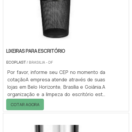
agricultores, a caixa possui muita
versatilidade de uso e resistência a longo
prazo.As caixas para verduras podem ser
utilizado também.
LIXEIRAS PARA ESCRITÓRIO
ECOPLAST
/ BRASILIA - DF
Por favor, informe seu CEP no momento da
cotaçãoA empresa atende através de suas
lojas em Belo Horizonte, Brasília e Goiânia.A
organização e a limpeza do escritório está
muito relacionada ao uso das lixeiras para
COTAR AGORA
escritório. Elas permitem o descarte
adequado do lixo, garantindo agilidade e
eficiência e evitando que o usuário precise
se deslocar para outros