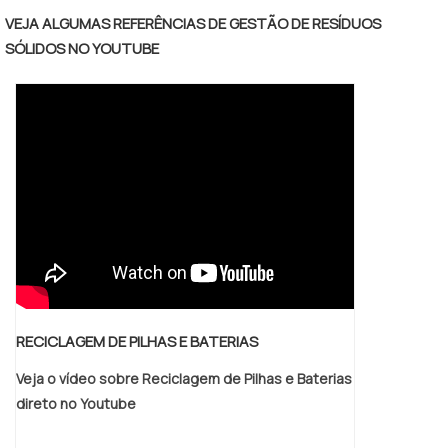
infecção e contaminação em seres
VEJA ALGUMAS REFERÊNCIAS DE GESTÃO DE RESÍDUOS
humanos. Assim, a destinação final de
SÓLIDOS NO YOUTUBE
resíduos perigosos deve ser realizada de
maneira segura e correta.MAIS
INFORMAÇÕES SOBRE O SERVIÇOEmpresas
responsáveis, conscientes e que procuram
atender as normas e legislação, têm a
preocupação .
RECICLAGEM DE PILHAS E BATERIAS
Veja o vídeo sobre Reciclagem de Pilhas e Baterias
direto no Youtube