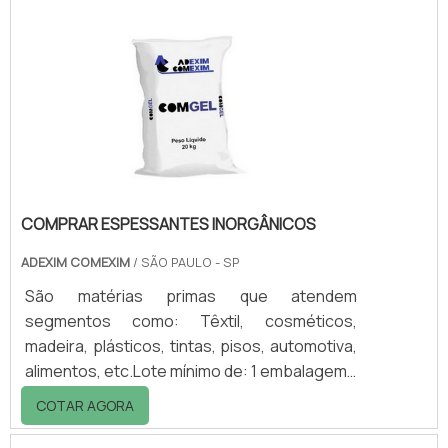
entre eles: Papel branco; Embalagens de
papel; Revistas; Jornais; Papelão;
Kfrat.CONTRIBUI PARA A DIMINUIÇÃO DE
DESPERDÍCIOSAs aparas de papel consistem
em um processo de compra e venda que
colaboram com a redução dos impactos ao
mei.
COMPRAR ESPESSANTES INORGÂNICOS
ADEXIM COMEXIM
/ SÃO PAULO - SP
São matérias primas que atendem
segmentos como: Têxtil, cosméticos,
madeira, plásticos, tintas, pisos, automotiva,
alimentos, etc.Lote mínimo de: 1 embalagem -
20kgOs espessantes inorgânicos são
COTAR AGORA
distribuídos no Brasil com minérios da mais
alta pureza e qualidade. À base de Atapulgita