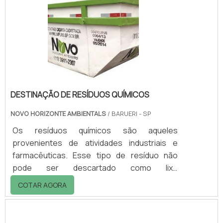
residenciais.Além do carro aramado para
condomínio ser um importante aliado para a
movimentação é também usado para o
armazenamento de produtos diversos, isso
porque pode ser empregado também.
DESTINAÇÃO DE RESÍDUOS QUÍMICOS
NOVO HORIZONTE AMBIENTALS
/ BARUERI - SP
Os resíduos químicos são aqueles
provenientes de atividades industriais e
farmacêuticas. Esse tipo de resíduo não
pode ser descartado como lixo
convencional, pois pode oferecer riscos à
COTAR AGORA
saúde e ao meio ambiente. Sendo assim, a
destinação de residuos quimicos deve
receber um tratamento adequado.O