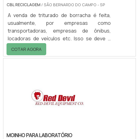
CBL RECICLAGEM
/ SÃO BERNARDO DO CAMPO - SP
A venda de triturado de borracha é feita,
usualmente, por empresas como
transportadoras, empresas de ônibus,
locadoras de veículos etc. Isso se deve a
quantidade elevada de pneus que devido ao
COTAR AGORA
tempo ou a algum acidente, tornam-se
inservíveis em seus galpões ou
estabelecimentos. Esse acúmulo de pneus
torna-se, em algum momento, insustentável,
pois passa-se a ter a necessidade de
liberação de espaço e mesmo de prevenção
da dengue, que tem um de seus maiores
focos pneus com água parada.MAIS
INFORMA.
MOINHO PARA LABORATÓRIO