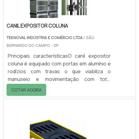
CANIL EXPOSITOR COLUNA
TEKNOVAL INDÚSTRIA E COMÉRCIO LTDA
/ SÃO
BERNARDO DO CAMPO - SP
Principais característicasO canil expositor
coluna é equipado com portas em alumínio e
rodízios com travas o que viabiliza o
manuseio e movimentação com total
facilidade. Além disso possui bandejas
COTAR AGORA
plásticas inferiores para limpeza
diária.Fabricado em polietileno resistente,
atóxico, o canil expositor é de fácil
higienização e disponível em várias cores e
tamanhos.Clique abaixo e garanta já seu
orçamento!Para obter maiores informações