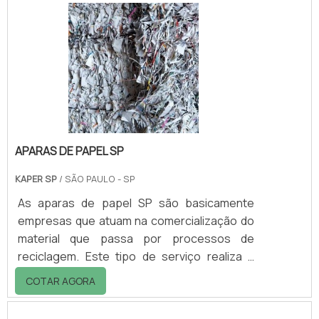
injetado, sendo duas fixas e duas
giratórias.As bordas superiores são
revestidas em borracha para impedir danos
às paredes e elevadores.O formato e as
características do carrinho de compra
tornam-o mais aprop.
APARAS DE PAPEL SP
KAPER SP
/ SÃO PAULO - SP
As aparas de papel SP são basicamente
empresas que atuam na comercialização do
material que passa por processos de
reciclagem. Este tipo de serviço realiza a
coleta das aparas, que são
COTAR AGORA
fundamentalmente os restos advindos de
procedimentos de corte de papéis diversos,