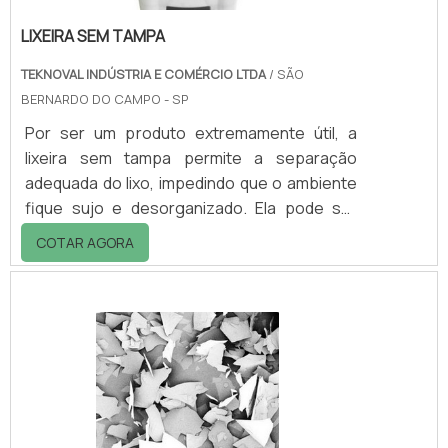
LIXEIRA SEM TAMPA
TEKNOVAL INDÚSTRIA E COMÉRCIO LTDA
/ SÃO
BERNARDO DO CAMPO - SP
Por ser um produto extremamente útil, a
lixeira sem tampa permite a separação
adequada do lixo, impedindo que o ambiente
fique sujo e desorganizado. Ela pode ser
solicitada em tamanhos e capacidades
COTAR AGORA
distintas, adequando-se assim a diversos
tipos de necessidades. Por conta da sua
versatilidade, é possível obter diversas
vantagens, como por exemplo a eficiência
do produto, organização e limpeza do
ambiente. Solicite uma cotação entrando em
contato com a Teknoval! .