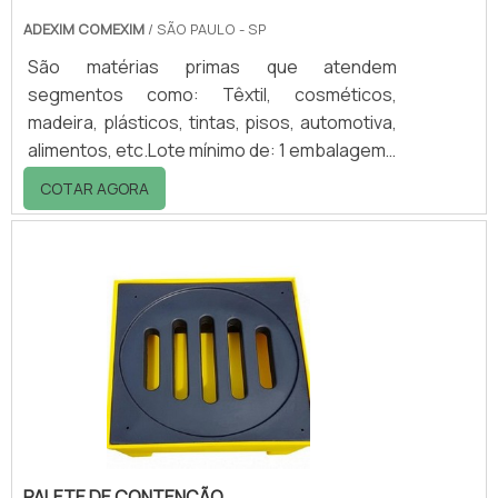
ADEXIM COMEXIM
/ SÃO PAULO - SP
São matérias primas que atendem
segmentos como: Têxtil, cosméticos,
madeira, plásticos, tintas, pisos, automotiva,
alimentos, etc.Lote mínimo de: 1 embalagem -
20kgUso do moinho para laboratórioO
COTAR AGORA
moinho para laboratório é ideal para
ambientes que necessitam de dispersões e
moagens rápidas e com o máximo de
desempenho com ele você pode produzir
uma amostra ou dispersar pigmentos em
poucos minutos com o sistema de moagem,
dispersão e homogeneização que são
processos importantes na fabricação de ti.
PALETE DE CONTENÇÃO