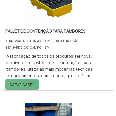
sobre canil expositor coluna, contate
diretamente a Teknoval..
PALLET DE CONTENÇÃO PARA TAMBORES
TEKNOVAL INDÚSTRIA E COMÉRCIO LTDA
/ SÃO
BERNARDO DO CAMPO - SP
A fabricação de todos os produtos Teknoval,
incluindo o pallet de contenção para
tambores, utiliza as mais modernas técnicas
e equipamentos com tecnologia de última
geração, obedecendo as normas
COTAR AGORA
internacionais de qualidade e mantendo o
padrão de excelência da marca, o que
garante a satisfação e a fidelização dos
clientes.Utilização correta do materialA
utilização segura para produtos tais como