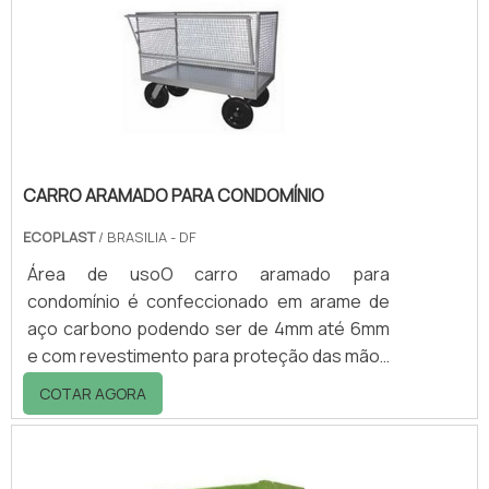
capacidades de 120 l, 240 l ou 360 l e os de
quatro rodas com capacidades de 370 l, 570 l,
660 l e 1000 l.Ao todo, o container para
resíduo.
CARRO ARAMADO PARA CONDOMÍNIO
ECOPLAST
/ BRASILIA - DF
Área de usoO carro aramado para
condomínio é confeccionado em arame de
aço carbono podendo ser de 4mm até 6mm
e com revestimento para proteção das mãos
(em alguns modelos) este tipo de utensilio
COTAR AGORA
foi desenvolvido para facilitar o transporte
de vários produtos, entre os espaços de
empreendimentos comerciais e