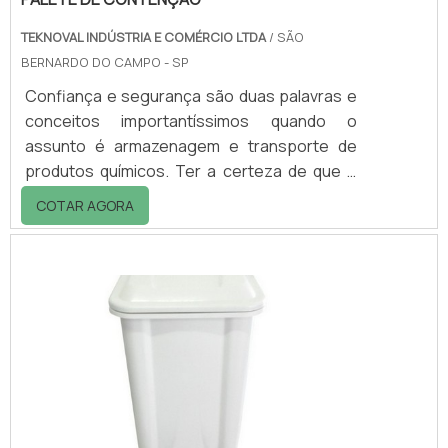
TEKNOVAL INDÚSTRIA E COMÉRCIO LTDA
/ SÃO
BERNARDO DO CAMPO - SP
Confiança e segurança são duas palavras e
conceitos importantíssimos quando o
assunto é armazenagem e transporte de
produtos químicos. Ter a certeza de que o
palete de contenção é de qualidade garante
COTAR AGORA
confiabilidade a seus funcionários e o
investimento seguro que uma empresa
precisa.Funcionalidade correta do materialO
palete tem como principal finalidade realizar
– como o próprio nome diz - a contenção de
vazamentos em tambores e bombonas
utilizados na armazenagem de substâncias
químicas. .