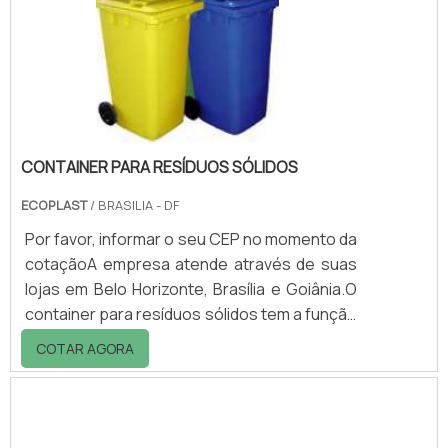
as substâncias não podem ser descartadas
da mesma maneira que o lixo comum, sendo
necessário realizar a coleta de solventes de
fo.
CONTAINER PARA RESÍDUOS SÓLIDOS
ECOPLAST
/ BRASILIA - DF
Por favor, informar o seu CEP no momento da
cotaçãoA empresa atende através de suas
lojas em Belo Horizonte, Brasília e Goiânia.O
container para resíduos sólidos tem a função
de transportar lixo, seja ela de hospitais,
COTAR AGORA
escolas, indústrias, restaurantes, comércios
em geral, hotéis, entre
outros.OpcionaisOpções de duas e de
quatro rodas, sendo os primeiros com