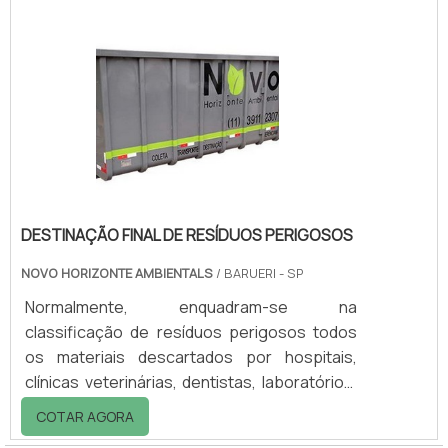
Mineral, comprar espessantes inorgânicos é
fundamental por ser aplicados em sistema
aquoso, sistema solvente com o auxílio de
um surfactante e em sistemas sem
solvente.INFORMAÇÕES ADICIONAIS SOBRE
O PRODUTOAbaixo, é.
DESTINAÇÃO FINAL DE RESÍDUOS PERIGOSOS
NOVO HORIZONTE AMBIENTALS
/ BARUERI - SP
Normalmente, enquadram-se na
classificação de resíduos perigosos todos
os materiais descartados por hospitais,
clínicas veterinárias, dentistas, laboratórios,
entre outros que possam apresentar
COTAR AGORA
problemas de para o meio ambiente ou