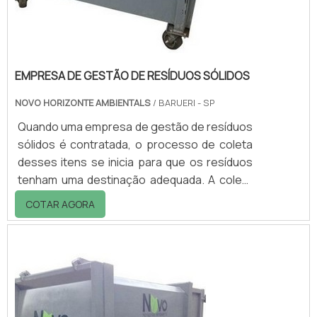
EMPRESA DE GESTÃO DE RESÍDUOS SÓLIDOS
NOVO HORIZONTE AMBIENTALS
/ BARUERI - SP
Quando uma empresa de gestão de resíduos
sólidos é contratada, o processo de coleta
desses itens se inicia para que os resíduos
tenham uma destinação adequada. A coleta
de resíduos sólidos é diferente de acordo
COTAR AGORA
com a classificação e a qualidade de cada
resíduo gerado, esse tipo de serviço é
fundamental para garantir a preservação do
meio ambiente.O SERVIÇO DAS EMPRESAS
DE GESTÃOPara que esse tipo de resíduo
seja destinado de maneira ade...