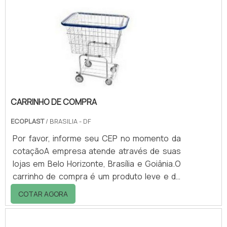
DESCARTE PODE SER APLICADO EM
DIVERSOS MATERIAISExistem diversos tipos
de resíduos químicos, inclusive alguns são
resultantes de algumas misturas como
solventes, sais e ácidos. Em áreas próximas
a hospit.
CARRINHO DE COMPRA
ECOPLAST
/ BRASILIA - DF
Por favor, informe seu CEP no momento da
cotaçãoA empresa atende através de suas
lojas em Belo Horizonte, Brasília e Goiânia.O
carrinho de compra é um produto leve e de
fácil manuseio. Isso se deve ao material
COTAR AGORA
empregado na sua fabricação: corpo em aço
e arame galvanizados, rodas em plástico