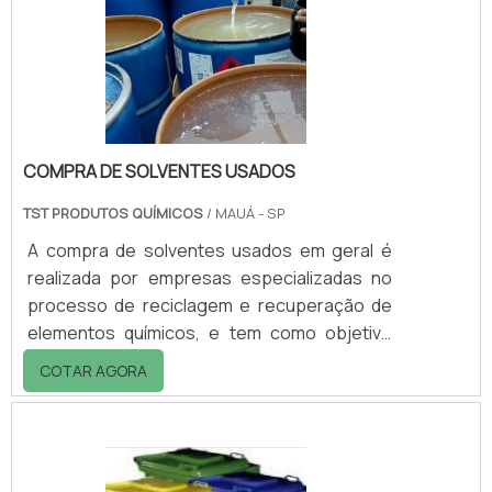
líquidos inflamáveis, combustíveis, ácidos e
produtos corrosivos, entre outros, é
garantida através da .
COMPRA DE SOLVENTES USADOS
TST PRODUTOS QUÍMICOS
/ MAUÁ - SP
A compra de solventes usados em geral é
realizada por empresas especializadas no
processo de reciclagem e recuperação de
elementos químicos, e tem como objetivo
evitar que esses elementos acabem indo
COTAR AGORA
parar no meio ambiente.Os solventes são
elementos químicos indústrias que têm como
característica principal o impacto direto no
meio ambiente de forma negativa. Por isso,