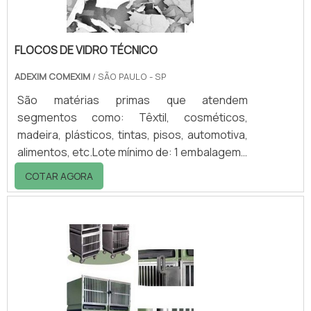
FLOCOS DE VIDRO TÉCNICO
ADEXIM COMEXIM
/ SÃO PAULO - SP
São matérias primas que atendem
segmentos como: Têxtil, cosméticos,
madeira, plásticos, tintas, pisos, automotiva,
alimentos, etc.Lote mínimo de: 1 embalagem -
20kgOs flocos de vidro técnico são
COTAR AGORA
amplamente utilizados em revestimentos
como um elemento de barreira e o maior
mercado está concentrado na indústria de
revestimentos de alta performance. Devido à
sua morfologia, lâminas de vidro muito finas e
de relação proporcional elevada entre área e
espessura, o floco de vidro: Facilita a
liberação .