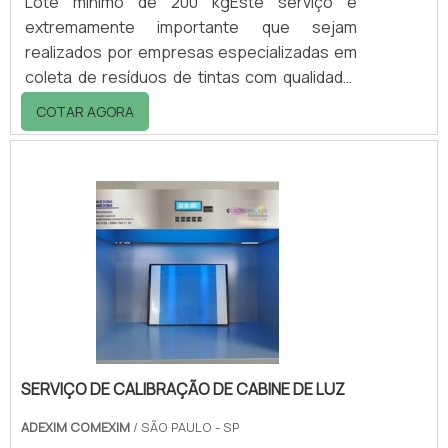
Lote mínimo de 200 kgEste serviço é
extremamente importante que sejam
realizados por empresas especializadas em
coleta de resíduos de tintas com qualidade,
pois na hora de se desfazer dos resíduos
COTAR AGORA
químicos é necessário ter cuidados
especiais. Os resíduos que são coletados,
são: Restos de tintas; Vernizes; Solventes;
Entre outros.O que os resíduos podem
causar Primeiramente, é importante
ressaltar que é preciso muito cuidado para
descartar vernizes e tintas, bem como
solventes utilizados durante .
SERVIÇO DE CALIBRAÇÃO DE CABINE DE LUZ
ADEXIM COMEXIM
/ SÃO PAULO - SP