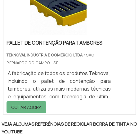
contágio.Cuidados importantes com o
materialGeralmente, os tanques para itens
corrosivos é part.
PALLET DE CONTENÇÃO PARA TAMBORES
TEKNOVAL INDÚSTRIA E COMÉRCIO LTDA
/ SÃO
BERNARDO DO CAMPO - SP
A fabricação de todos os produtos Teknoval,
incluindo o pallet de contenção para
tambores, utiliza as mais modernas técnicas
e equipamentos com tecnologia de última
geração, obedecendo as normas
COTAR AGORA
internacionais de qualidade e mantendo o
padrão de excelência da marca, o que
VEJA ALGUMAS REFERÊNCIAS DE RECICLAR BORRA DE TINTA NO
garante a satisfação e a fidelização dos
YOUTUBE
clientes.Utilização correta do materialA