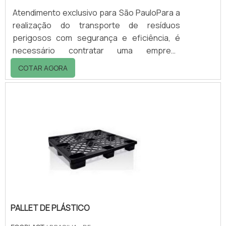
Atendimento exclusivo para São PauloPara a
realização do transporte de resíduos
perigosos com segurança e eficiência, é
necessário contratar uma empresa
especializada como transportadora de
COTAR AGORA
resíduos e na destinação correta destes
materiais.Existem normas específicas para a
empresa transportadora de resíduos
tóxicos, que exigem equipamentos
adequados e uma equipe especializada. A
ABNT (Associação Brasileira de Normas
Técnicas) regulamenta a coleta e transporte
de resíduos perigosos, mas além dela.
PALLET DE PLÁSTICO