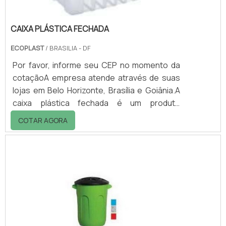
CAIXA PLÁSTICA FECHADA
ECOPLAST
/ BRASILIA - DF
Por favor, informe seu CEP no momento da
cotaçãoA empresa atende através de suas
lojas em Belo Horizonte, Brasília e Goiânia.A
caixa plástica fechada é um produto
bastante versátil, utilizado pelos setores da
COTAR AGORA
indústria, comércio e serviços. Serve para
acondicionar, transportar e organizar
matérias-primas para a indústria ou peças
acabadas, bem como alimentos, bebidas,
medicamentos etc.Diferentemente da caixa
vazada, a caixa fechada é empregada para
produtos que não necessitam de aeração
enquanto.