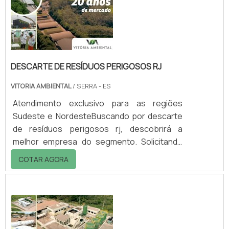
DESCARTE DE RESÍDUOS PERIGOSOS RJ
VITORIA AMBIENTAL
/ SERRA - ES
Atendimento exclusivo para as regiões
Sudeste e NordesteBuscando por descarte
de resíduos perigosos rj, descobrirá a
melhor empresa do segmento. Solicitando
mais informações na vitrine que se chama
COTAR AGORA
Soluções Industriais e conhecendo a melhor
referência em qualidade do
mercado.DETALHES sOBRE DESCARTE DE
RESÍDUOS PERIGOSOS RJQuem precisa de
descarte de resíduos perigosos rj em uma