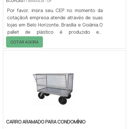
ECOPLAST
/ BRASILIA - DF
Por favor, insira seu CEP no momento da
cotaçãoA empresa atende através de suas
lojas em Belo Horizonte, Brasília e Goiânia.O
pallet de plástico é produzido em
polipropileno ou polietileno, sendo indicado
COTAR AGORA
para câmara fria.O pallet é recomendado
também para armazenagem de produtos
alimentícios, farmacêuticos, hospitalares ou
qualquer outro produto que não pode ter
contato direto com o chão.Normalmente, o
setor de estocagem possui entradas para
utilização de paleteiras ou
empilhadeiras.Opções e me.
CARRO ARAMADO PARA CONDOMÍNIO