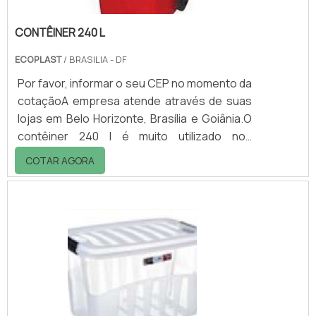
CONTÊINER 240 L
ECOPLAST
/ BRASILIA - DF
Por favor, informar o seu CEP no momento da
cotaçãoA empresa atende através de suas
lojas em Belo Horizonte, Brasília e Goiânia.O
contêiner 240 l é muito utilizado nos
condomínios, escolas, hotéis, hospitais,
COTAR AGORA
indústrias, restaurantes entre outros que
precisam da sua praticidade.Os contêiners
240 l são lixeiras com rodas utilizadas tanto
para acondicionar os resíduos sólidos
quanto para transportá-los dos ambientes
internos, onde são coletados, para o
ambiente externo, onde ocorrerá o descarte
fi.