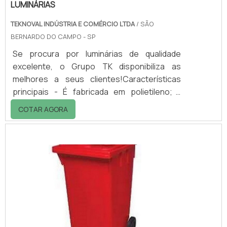
LUMINÁRIAS
TEKNOVAL INDÚSTRIA E COMÉRCIO LTDA
/ SÃO
BERNARDO DO CAMPO - SP
Se procura por luminárias de qualidade
excelente, o Grupo TK disponibiliza as
melhores a seus clientes!Características
principais - É fabricada em polietileno; -
Designer arrojado e formatos diferenciados;
COTAR AGORA
- São leves e resistentes a vandalismo; -
Próprias para serem instaladas em vias
públicas; - Disponíveis em 4 modelos.Entre
em contato com a empresa e saiba mais
sobre as luminárias e diversos outros
produtos!.