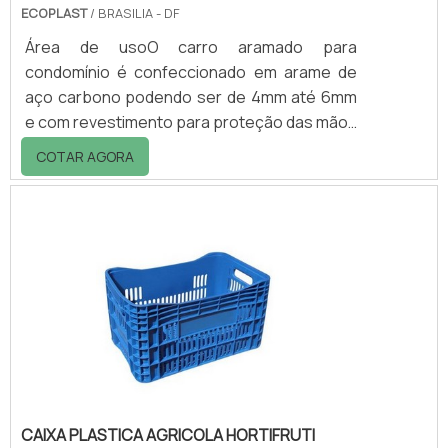
ECOPLAST
/ BRASILIA - DF
Área de usoO carro aramado para
condomínio é confeccionado em arame de
aço carbono podendo ser de 4mm até 6mm
e com revestimento para proteção das mãos
(em alguns modelos) este tipo de utensilio
COTAR AGORA
foi desenvolvido para facilitar o transporte
de vários produtos, entre os espaços de
empreendimentos comerciais e
residenciais.Além do carro aramado para
condomínio ser um importante aliado para a
movimentação é também usado para o
armazenamento de produtos diversos, isso
porque pode ser empregado também.
CAIXA PLASTICA AGRICOLA HORTIFRUTI