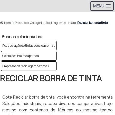
MENU
Home
»
Produtos
»
Categoria - Reciclagem de tintas
»
Reciclar borra de tinta
Buscas relacionadas:
Recuperação de tintas vencidas em sp
Coleta de tinta recuperada
Empresas de reciclagem de tintas
RECICLAR BORRA DE TINTA
Cote Reciclar borra de tinta, você encontra na ferrementa
Soluções Industriais, receba diversos comparativos hoje
mesmo com centenas de fábricas ao mesmo tempo