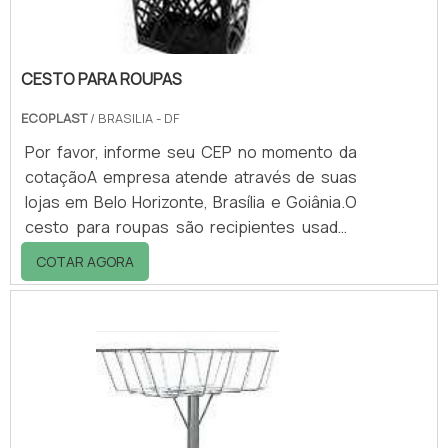
CESTO PARA ROUPAS
ECOPLAST
/ BRASILIA - DF
Por favor, informe seu CEP no momento da
cotaçãoA empresa atende através de suas
lojas em Belo Horizonte, Brasília e Goiânia.O
cesto para roupas são recipientes usados
para depósito intermediário de roupa usada,
COTAR AGORA
antes da lavagem, ou de roupa limpa, antes
de ser passada, dobrada e guardada.O cesto
de roupas é revestido em telado (vazados)
para possibilitar a aeração e com isso evitar
o mofo. O uso desse cesto, possibilita
também a organização e separação dos
diferentes tipos de roupas, de cama, m.