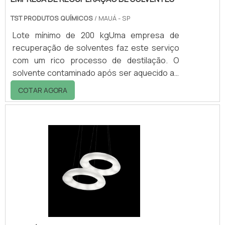
TST PRODUTOS QUÍMICOS
/ MAUÁ - SP
Lote mínimo de 200 kgUma empresa de
recuperação de solventes faz este serviço
com um rico processo de destilação. O
solvente contaminado após ser aquecido ao
seu ponto de ebulição, condensa em
COTAR AGORA
trocadores de calor, fazendo com que os
contaminantes fiquem retidos dentro do
destilador. Após este processo de
destilação, o solvente reciclado é
estabilizado para voltar a ser reutilizado na
indústria. Como é feito a recuperação Os
resíduos gerados no processo da empresa,
são devidamente encaminhados pa.