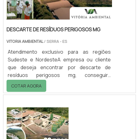
DESCARTE DE RESÍDUOS PERIGOSOS MG
VITORIA AMBIENTAL
/ SERRA - ES
Atendimento exclusivo para as regiões
Sudeste e NordesteA empresa ou cliente
que deseja encontrar por descarte de
resíduos perigosos mg, conseguirá
encontrar no website da Vitória Ambiental.
COTAR AGORA
Realizando uma cotação por meio da
plataforma de divulgação das indústrias e
descobrindo a melhor referência em
qualidade do mercado.Quando a questão é
descarte de resíduos perigosos mg, com a
equipe da Vitória Ambiental conseguirá
proteção com comp...