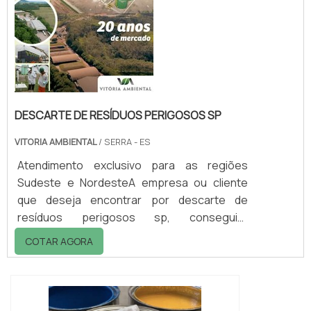
empresa inovadora, acha o site da Vitória
Ambiental. Dispon...
DESCARTE DE RESÍDUOS PERIGOSOS SP
VITORIA AMBIENTAL
/ SERRA - ES
Atendimento exclusivo para as regiões
Sudeste e NordesteA empresa ou cliente
que deseja encontrar por descarte de
resíduos perigosos sp, conseguirá
encontrar no website da Vitória Ambiental.
COTAR AGORA
Solicitando mais informações na vitrine que
se chama Soluções Industriais e conhecendo
a melhor referência em qualidade do
mercado.Quando o interesse é por descarte