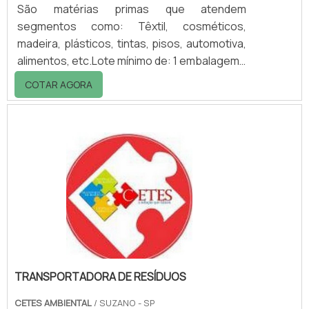
São matérias primas que atendem
segmentos como: Têxtil, cosméticos,
madeira, plásticos, tintas, pisos, automotiva,
alimentos, etc.Lote mínimo de: 1 embalagem -
20kgAs cabines de luz são utilizada em
COTAR AGORA
diversos segmentos, sendo um sistema de
controle visual de cores e detecção de
Metameria. O produto é adequado para
todas as indústrias e aplicações onde a cor é
um requisito importante para o controle de
qualidade do produto.Uma área que o utiliza é
o laboratório, isso porque é uma ferramenta
essenc.
TRANSPORTADORA DE RESÍDUOS
CETES AMBIENTAL
/ SUZANO - SP