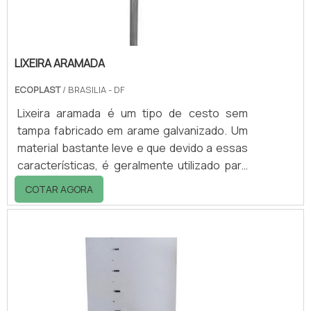
LIXEIRA ARAMADA
ECOPLAST
/ BRASILIA - DF
Lixeira aramada é um tipo de cesto sem
tampa fabricado em arame galvanizado. Um
material bastante leve e que devido a essas
características, é geralmente utilizado para
coleta de resíduos secos, como latinhas,
COTAR AGORA
papel e embalagens plásticas e
vidro.Informações adicionais importantesA
lixeira também apresenta a vantagem de ter
baixo custo, o que a torna uma opção muito
econômica para ambientes com grande fluxo
de pessoas e de grande geração de
resíduos. Pode ser utilizada no chão ou