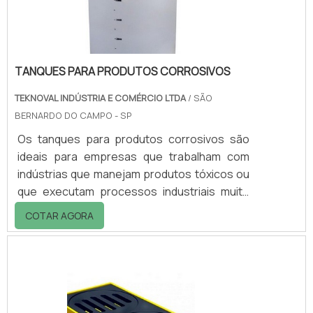
fixada em pared.
TANQUES PARA PRODUTOS CORROSIVOS
TEKNOVAL INDÚSTRIA E COMÉRCIO LTDA
/ SÃO
BERNARDO DO CAMPO - SP
Os tanques para produtos corrosivos são
ideais para empresas que trabalham com
indústrias que manejam produtos tóxicos ou
que executam processos industriais muito
complexos. O armazenamento desse tipo de
COTAR AGORA
material precisa ser feito de maneira muito
consciente, pois qualquer erro de
armazenamento pode levar à contaminação
de solo, ou, pior, dos lençóis freáticos, o que
pode aumentar ainda mais a área de