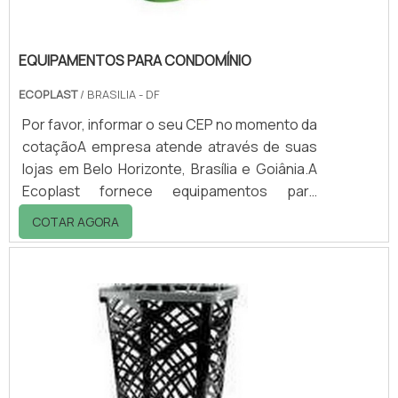
EQUIPAMENTOS PARA CONDOMÍNIO
ECOPLAST
/ BRASILIA - DF
Por favor, informar o seu CEP no momento da
cotaçãoA empresa atende através de suas
lojas em Belo Horizonte, Brasília e Goiânia.A
Ecoplast fornece equipamentos para
condomínio, tais como: - Contêineres para
COTAR AGORA
resíduos sólidos; - Lixeiras de diversos tipos;
- Aparelhos para higiene (saboneteiras,
toalheiros); - Equipamentos para limpeza
profissional; - Quadros de chaves; - Quadros
de avisos; - Carros de compras; - Escadas; -
Espelhos para sinalização; - Cones,
etc.Alguns dos equipamentos para condo.