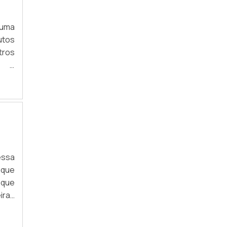
INDÚSTRIA DE RESÍDUO QUÍMICO
 uma
TRATAMENTO DE RESÍDUO QUÍMICO
utos
TRATAMENTO DE RESÍDUO QUÍMICO EM SP
tros
to e
RECICLAR RESÍDUO QUÍMICO EM SP
da.A
todo
RECUPERAÇÃO DE RESÍDUO QUÍMICO
gens
COLETA DE RESÍDUO QUÍMICO
SERVIÇO DE COLETA DE RESÍDUO QUÍMICO
essa
SERVIÇO DE RECICLAGEM DE RESÍDUO
QUÍMICO
 que
 que
RECICLAR RESÍDUO QUÍMICO
iras
DESCARTE DE DOCUMENTOS
 ser
CONFIDENCIAIS
o de