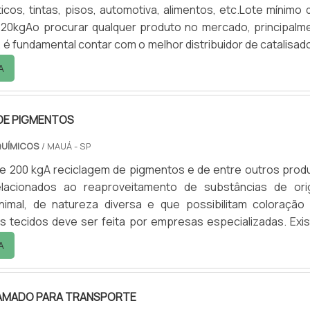
icos, tintas, pisos, automotiva, alimentos, etc.Lote mínimo d
20kgAo procurar qualquer produto no mercado, principalm
, é fundamental contar com o melhor distribuidor de catalisad
Também conhecido como carga mineral para resinas, o produ
A
ido em vários segmentos do mercado.As cargas minerais 
to de bário natural, ou simplesmente, bar.
DE PIGMENTOS
QUÍMICOS
/ MAUÁ - SP
de 200 kgA reciclagem de pigmentos e de entre outros prod
relacionados ao reaproveitamento de substâncias de or
nimal, de natureza diversa e que possibilitam coloração
os tecidos deve ser feita por empresas especializadas. Exi
e contenham os chamados pigmentos e tintas, que
A
 por dar cor e poder de cobertura a uma superfície. Sob
ste produto As indústrias de pigmentos utilizam diversas mat
AMADO PARA TRANSPORTE