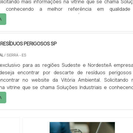
licitando mais informações na vitrine que se chama Solu
s e conhecendo a melhor referência em qualidade
TALHES sOBRE DESCARTE DE RESÍDUOS PERIGOSOS RJQ
A
escarte de resíduos perigosos rj em uma empresa inovad
 Vitória Ambiental. Dispon...
 RESÍDUOS PERIGOSOS SP
AL
/ SERRA - ES
exclusivo para as regiões Sudeste e NordesteA empres
 deseja encontrar por descarte de resíduos perigosos
ncontrar no website da Vitória Ambiental. Solicitando 
na vitrine que se chama Soluções Industriais e conhecen
rência em qualidade do mercado.Quando o interesse é
A
esíduos perigosos sp, com os profissionais da Vitória Ambie
el...