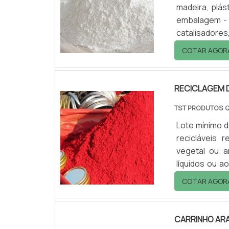
madeira, plást
embalagem - 
catalisadores
para resina. 
COTAR AGOR
muito adquir
resinas, sulfa
RECICLAGEM 
TST PRODUTOS 
Lote mínimo 
recicláveis 
vegetal ou a
líquidos ou a
produtos qu
COTAR AGOR
responsáveis
reciclagem de
CARRINHO AR