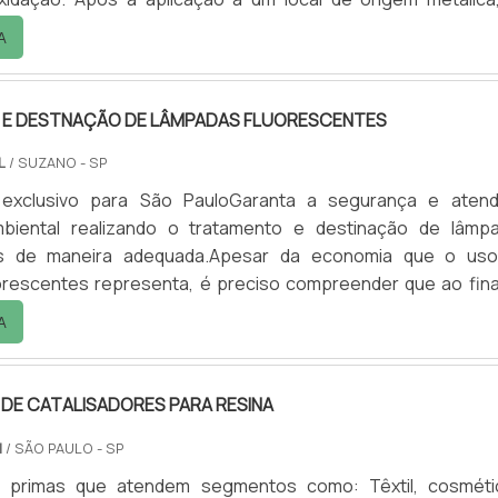
os do tipo aquoso provocam a corrosão de apoio duran
A
ecagem, sendo devida à presença de água. A corrosão mo
lme e pode agir sobre a sua coesão e sua adesão ao su.
E DESTNAÇÃO DE LÂMPADAS FLUORESCENTES
L
/ SUZANO - SP
 exclusivo para São PauloGaranta a segurança e aten
mbiental realizando o tratamento e destinação de lâmp
es de maneira adequada.Apesar da economia que o us
orescentes representa, é preciso compreender que ao fina
, esse tipo de lâmpadas podem trazer grandes danos ambien
A
edimentos para o descarte de lâmpadas não seja realizad
.Descarte de lâmpadas fluorescentes – Entenda os motivos
 DE CATALISADORES PARA RESINA
M
/ SÃO PAULO - SP
s primas que atendem segmentos como: Têxtil, cosméti