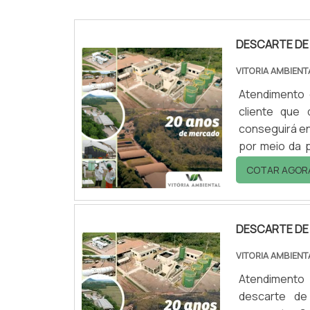
DESCARTE DE
VITORIA AMBIENT
Atendimento 
cliente que
conseguirá en
por meio da p
referência 
COTAR AGOR
resíduos pe
proteção com
DESCARTE DE
VITORIA AMBIENT
Atendimento 
descarte de