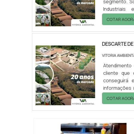
segmento. So
Industriai
mercado.DE
COTAR AGOR
precisa de d
acha o site da
DESCARTE DE
VITORIA AMBIENT
Atendimento 
cliente que
conseguirá e
informações 
melhor refe
COTAR AGOR
descarte de r
conseguirá exc