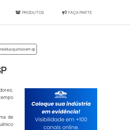
PRODUTOS
FAÇA PARTE
 resíduo químico em sp
SP
dores,
 tempo
ama de
químico