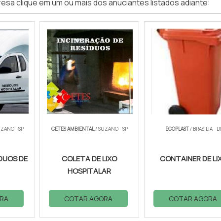
esa clique em um ou mais dos anuciantes listados adiante:
UZANO - SP
CETES AMBIENTAL
/ SUZANO - SP
ECOPLAST
/ BRASILIA - D
DUOS DE
COLETA DE LIXO
CONTAINER DE LI
HOSPITALAR
RA
COTAR AGORA
COTAR AGORA