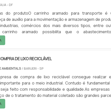
ILIA - DF
icas do produtoO carrinho aramado para transporte é
eça de auxílio para a movimentação e armazenagem de prod
industrias, comércios dos mais diversos tipos, entre ou
 carrinho aramado possibilita que o abastecimen
ento de produtos ocorra de forma simples e rápi
A
o de cargas é um acontecimento constante em quase 
to, sendo utilizado na maiorias das vezes para a armazena
 de grand.
OMPRA DE LIXO RECICLÁVEL
E AMBIENTALS
/ BARUERI - SP
resa de compra de lixo reciclável consegue realizar 
 importante para o meio industrial. Contudo é fundamental
 seja feito com responsabilidade e qualidade.As empresas
ço de o tratamento do material coletado são grandes parce
ente. Antes do começo deste processo, os produtos devem
A
guindo os seguinte critérios: Maneiras de reutilização; Temp