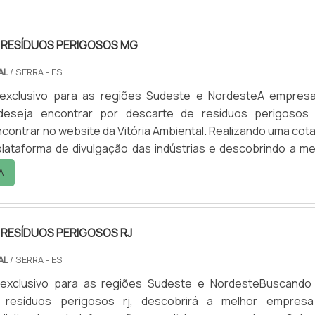
 RESÍDUOS PERIGOSOS MG
AL
/ SERRA - ES
exclusivo para as regiões Sudeste e NordesteA empres
 deseja encontrar por descarte de resíduos perigosos
contrar no website da Vitória Ambiental. Realizando uma cot
lataforma de divulgação das indústrias e descobrindo a me
em qualidade do mercado.Quando a questão é descart
A
rigosos mg, com a equipe da Vitória Ambiental conseg
 comp...
 RESÍDUOS PERIGOSOS RJ
AL
/ SERRA - ES
exclusivo para as regiões Sudeste e NordesteBuscando
 resíduos perigosos rj, descobrirá a melhor empres