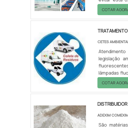
revestiment
COTAR AGOR
período de s
tarefas no fi
TRATAMENTO 
CETES AMBIENTA
Atendimento
legislação a
fluorescent
lâmpadas flu
sua vida útil
COTAR AGOR
caso os proc
forma correta
DISTRIBUIDOR
ADEXIM COMEXI
São matéria