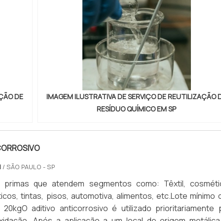
AÇÃO DE
IMAGEM ILUSTRATIVA DE SERVIÇO DE REUTILIZAÇÃO 
RESÍDUO QUÍMICO EM SP
ICORROSIVO
M
/ SÃO PAULO - SP
s primas que atendem segmentos como: Têxtil, cosméti
icos, tintas, pisos, automotiva, alimentos, etc.Lote mínimo d
20kgO aditivo anticorrosivo é utilizado prioritariamente 
oxidação. Após a aplicação a um local de origem metálica