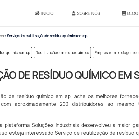
INÍCIO
SOBRE NÓS
BLOG
cos
»
Serviço de reutilização de resíduo químico em sp
íduo químico em sp
Reutilização de resíduo químico
Empresa de reciclagem de
ÇÃO DE RESÍDUO QUÍMICO EM 
ção de resíduo químico em sp, ache os melhores fornece
t com aproximadamente 200 distribuidores ao mesmo
 a plataforma Soluções Industriais desenvolveu a maior g
Caso esteja interessado Serviço de reutilização de resíduo 