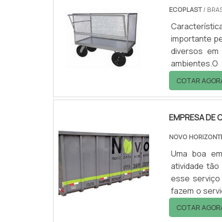
ECOPLAST
/ BRAS
Característ
importante p
diversos em 
ambientes.O
reabastecim
COTAR AGOR
movimentaçã
empreendimen
e transportes
EMPRESA DE C
NOVO HORIZONT
Uma boa emp
atividade tão
esse serviço
fazem o servi
do meio ambi
COTAR AGOR
avaliados, se