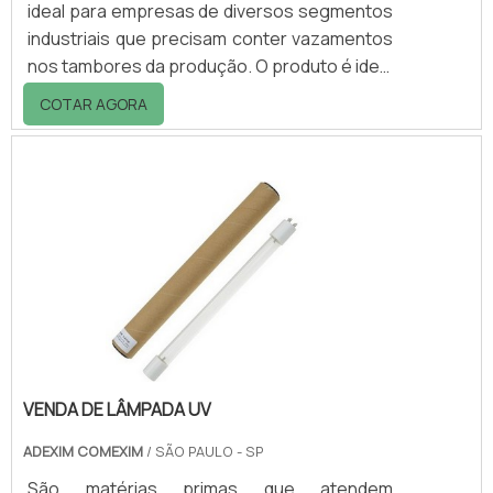
ideal para empresas de diversos segmentos
industriais que precisam conter vazamentos
nos tambores da produção. O produto é ideal
tanto para indústrias de pequeno a grande
COTAR AGORA
porte, já que podem ser feitos sob medida
de acordo com a necessidade do cliente. O
palete é capaz de conter derramamentos do
tambor evitando o desperdício, bem como a
recuperação dos fluídos perdidos
garantindo ao comprador uma economia em
relação a sua matéria-prima. O palete está
dis.
VENDA DE LÂMPADA UV
ADEXIM COMEXIM
/ SÃO PAULO - SP
São matérias primas que atendem