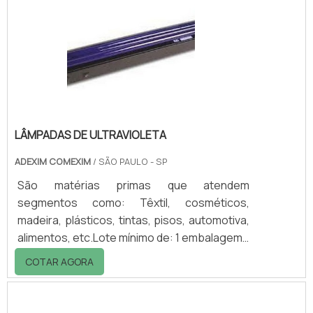
gerenciamento O gerenciamento com este
perfil, são os descartes corretos e legais à
natureza que aparecem em primeiro plano.
Ou seja, somente através de uma gestão de
resíduos eficiente e mod.
LÂMPADAS DE ULTRAVIOLETA
ADEXIM COMEXIM
/ SÃO PAULO - SP
São matérias primas que atendem
segmentos como: Têxtil, cosméticos,
madeira, plásticos, tintas, pisos, automotiva,
alimentos, etc.Lote mínimo de: 1 embalagem -
20kgAs lâmpadas de ultravioleta se
COTAR AGORA
destacam no mercado por possuírem uma
vida longa e desempenharem, com perfeição
suas atividades básicas. Este tipo de luz,