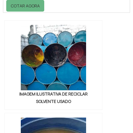
capacidade de recuperação. Tal avaliação
COTAR AGORA
garante à empresa interessada na
reciclagem quais os dados e informações
sobre a viabilidade do procedimento, bem
como o custo que a reciclagem demandará e
principalmente o grau de eficácia, uma vez
que, a cada nova reciclagem, o thi...
IMAGEM ILUSTRATIVA DE RECICLAR
SOLVENTE USADO