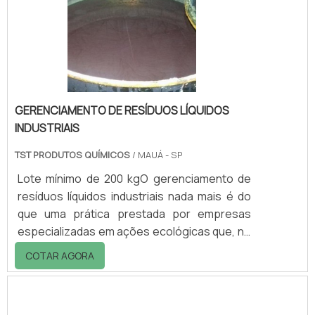
água, propiciando fácil manutenção e
limitando a deterioração causad.
GERENCIAMENTO DE RESÍDUOS LÍQUIDOS
INDUSTRIAIS
TST PRODUTOS QUÍMICOS
/ MAUÁ - SP
Lote mínimo de 200 kgO gerenciamento de
resíduos líquidos industriais nada mais é do
que uma prática prestada por empresas
especializadas em ações ecológicas que, no
geral, devem cumprir também outros
COTAR AGORA
serviços, como por exemplo: Coleta;
Destinação correta; Reciclagem; Entre
muitos outros. Sobre o serviço de