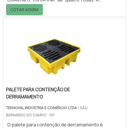
um reservatÃ³rio utilizado para
COTAR AGORA
acondicionamento e transporte dos resÃ­
duos sÃ³lidos. Em geral, os resÃ­duos sÃ£o
coletados nas Ã¡reas internas e em seguida
transportados para o exterior dos
estabelecimentos, de onde sÃ£o retirados
pelos caminhÃµes compactadores.O
produto Ã© leve e de fÃ¡cil manuseio. Seu
corpo e tampa sÃ£o fabricado.
PALETE PARA CONTENÇÃO DE
DERRAMAMENTO
TEKNOVAL INDÚSTRIA E COMÉRCIO LTDA
/ SÃO
BERNARDO DO CAMPO - SP
O palete para contenção de derramamento é