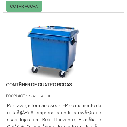
Essas lixeiras colaboram para que o
COTAR AGORA
ambiente fique limpo e organizado, também
evitando que os usuários precisem se
deslocar para outros ambientes para
descartar o lixo.Obtenha maiores
informações entrando em contato com a
empresa!.
CONTÊINER DE QUATRO RODAS
ECOPLAST
/ BRASILIA - DF
Por favor, informar o seu CEP no momento da
cotaÃ§Ã£oA empresa atende atravÃ©s de
suas lojas em Belo Horizonte, BrasÃ­lia e
GoiÃ¢nia.O contÃªiner de quatro rodas Ã©