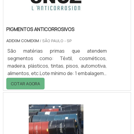
locais que prejudicam o meio ambi.
PIGMENTOS ANTICORROSIVOS
ADEXIM COMEXIM
/ SÃO PAULO - SP
São matérias primas que atendem
segmentos como: Têxtil, cosméticos,
madeira, plásticos, tintas, pisos, automotiva,
alimentos, etc.Lote mínimo de: 1 embalagem -
20kgAplicação dos pigmentosOs pigmentos
COTAR AGORA
anticorrosivos da SNCZ são otimos para
aplicações em tintas de manutenção,
marítima ou aeroespacial.São revestimentos
anticorrosivos para mercados tão diversos
como construção civil, automotivo,
infraestruturas industriais, marinho,
aeroespacial e de aparelhos domésticos.