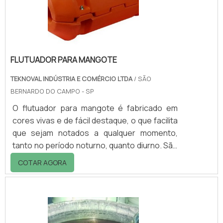
eficácia no que diz respeito a não ter
problema.
FLUTUADOR PARA MANGOTE
TEKNOVAL INDÚSTRIA E COMÉRCIO LTDA
/ SÃO
BERNARDO DO CAMPO - SP
O flutuador para mangote é fabricado em
cores vivas e de fácil destaque, o que facilita
que sejam notados a qualquer momento,
tanto no período noturno, quanto diurno. São
fabricados com material aditivado contra raio
COTAR AGORA
UV, impedindo a descoloração causada pelas
intempéries.Os flutuadores são ferramentas
insubstituíveis no uso de tubulações em
águas marítimas e fluviais, atuando para que
os tubos sejam ajustados acima do nível da