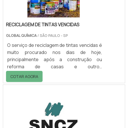
RECICLAGEM DE TINTAS VENCIDAS
GLOBAL QUÍMICA
/ SÃO PAULO - SP
O serviço de reciclagem de tintas vencidas é
muito procurado nos dias de hoje,
principalmente após a construção ou
reforma de casas e outros
estabelecimentos em que após a pintura,
COTAR AGORA
sobrou um resto de tinta que ficou largado
em algum canto do local e perdeu a validade.
Assim, quando isso acontece, é de extrema
importância encontrar uma empresa
especializada no serviço de reciclagem
desse tipo de material, garantindo que não
ocorra o descarte incorreto da tinta em