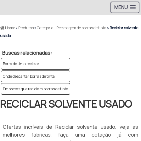
MENU
Home
»
Produtos
»
Categoria - Reciclagem de borras de tinta
»
Reciclar solvente
usado
Buscas relacionadas:
Borra de tinta reciclar
Onde descartar borras de tinta
Empresas que reciclam borras de tinta
RECICLAR SOLVENTE USADO
Ofertas incríveis de Reciclar solvente usado, veja as
melhores fábricas, faça uma cotação já com