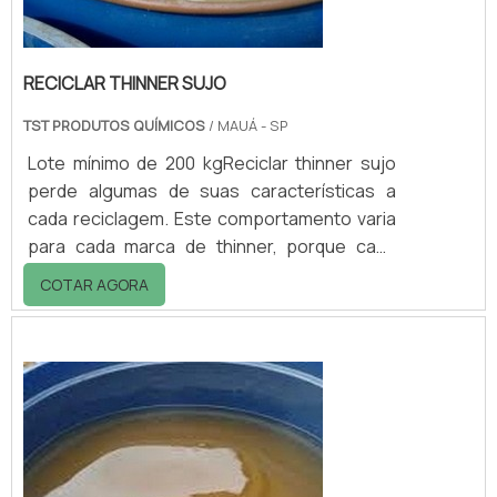
RECICLAR THINNER SUJO
TST PRODUTOS QUÍMICOS
/ MAUÁ - SP
Lote mínimo de 200 kgReciclar thinner sujo
perde algumas de suas características a
cada reciclagem. Este comportamento varia
para cada marca de thinner, porque cada
marca possui uma composição diferente. O
COTAR AGORA
desequilíbrio da fórmula do thinner ocorre
pela perda dos solventes mais leves que é a
evaporação natural que não ocorre de
maneira uniforme.As vantagens deste
serviço Realizando a reposição das perdas
mensais com thinner novo, este p...