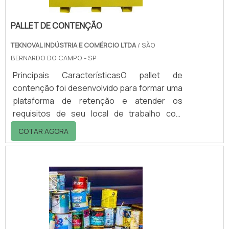
PALLET DE CONTENÇÃO
TEKNOVAL INDÚSTRIA E COMÉRCIO LTDA
/ SÃO
BERNARDO DO CAMPO - SP
Principais CaracterísticasO pallet de
contenção foi desenvolvido para formar uma
plataforma de retenção e atender os
requisitos de seu local de trabalho com
segurança e eficiência preservando o meio
COTAR AGORA
ambiente.É construído totalmente em
polietileno para armazenamento e manuseio
do material, oferecendo excelente
resistência química, baixo peso e fácil
mobilidade.AplicaçõesÉ utilizado para
armazenar, bombear, e transportar. Em
alguns casos, possibilita que o liquido
derramado possa ser reutilizado, .