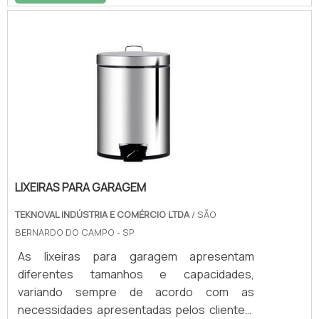
evitam esses problemas e tais
procedimentos estão normalizados em leis
específicas, embora nem todas as
empresas e consumidores finais adotem as
exigências como processo padrão. Antes de
realizar o devido descarte desses materiais
químicos com prazo de validade ultrapassado
é necessário.
LIXEIRAS PARA GARAGEM
TEKNOVAL INDÚSTRIA E COMÉRCIO LTDA
/ SÃO
BERNARDO DO CAMPO - SP
As lixeiras para garagem apresentam
diferentes tamanhos e capacidades,
variando sempre de acordo com as
necessidades apresentadas pelos clientes.