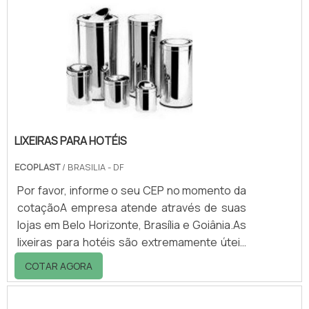
normalmente é utilizada para desinfecção e
oxidação do ar, água e superfícies, além de
realizar a polimerização ultravioleta,
secagem de colas, vernizes, entre outras
finalidades.INF.
LIXEIRAS PARA HOTÉIS
ECOPLAST
/ BRASILIA - DF
Por favor, informe o seu CEP no momento da
cotaçãoA empresa atende através de suas
lojas em Belo Horizonte, Brasília e Goiânia.As
lixeiras para hotéis são extremamente úteis
para garantir a organização e a limpeza dos
COTAR AGORA
ambientes. Além de oferecerem um
excelente visual, evitam que o usuário