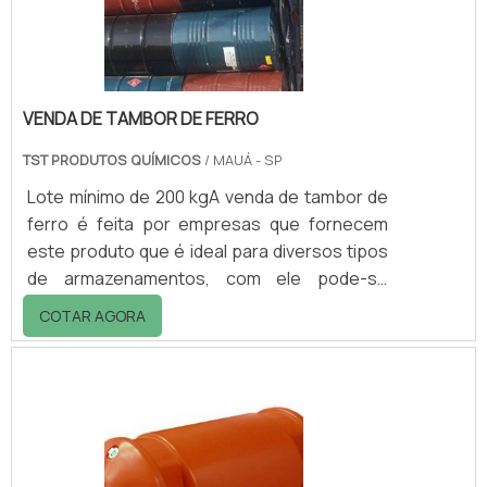
Aumentando a vida útil dos.
VENDA DE TAMBOR DE FERRO
TST PRODUTOS QUÍMICOS
/ MAUÁ - SP
Lote mínimo de 200 kgA venda de tambor de
ferro é feita por empresas que fornecem
este produto que é ideal para diversos tipos
de armazenamentos, com ele pode-se
armazenar tintas, borras de tintas,
COTAR AGORA
solventes, thinners, entre muitos outros
materiais químicos. As principais utilidades
dos tamboresO tipo de tambor de metal que
o cliente está adquirindo, é muito significante
para o armazenamento e transporte de
produtos especiais, pois eles terão total