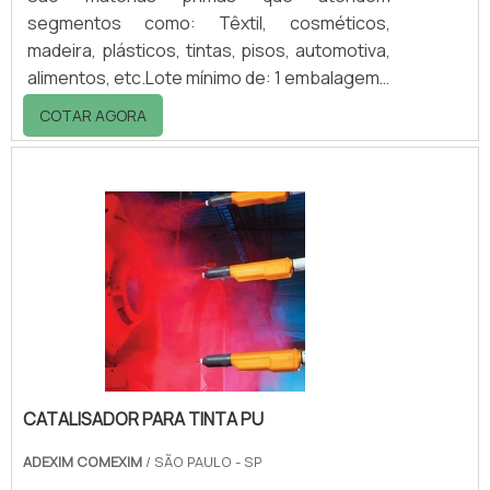
segmentos como: Têxtil, cosméticos,
madeira, plásticos, tintas, pisos, automotiva,
alimentos, etc.Lote mínimo de: 1 embalagem -
20kgComercialização de lâmpada UVA venda
COTAR AGORA
de lâmpada UV é destinada para indústrias
que possuem as câmaras de teste UV.
Nessas câmaras são usadas 8 lâmpadas UV
de 40W que podem ser UV-B ou UV-A. A
reposição dessas lâmpadas é de muita
importância ,e para que a longevidade da
mesma seja acompanhada é recomendado o
serviço de assistência técn.
CATALISADOR PARA TINTA PU
ADEXIM COMEXIM
/ SÃO PAULO - SP