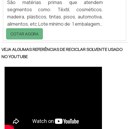
São matérias primas que atendem
segmentos como: Têxtil, cosméticos,
madeira, plásticos, tintas, pisos, automotiva,
alimentos, etc.Lote mínimo de: 1 embalagem -
20kgO catalisador para tinta PU é um produto
COTAR AGORA
químico composto por Aziridina Polifuncional,
sendo utilizado como agente de crosslinking
VEJA ALGUMAS REFERÊNCIAS DE RECICLAR SOLVENTE USADO
e modificador de propriedades finais, como
NO YOUTUBE
por exemplo, a adesão da resina aos
substratos. O uso do catalisador para tinta
PU é necessário quando é preciso aplicar a
tinta PU em substratos de difícil adesã.