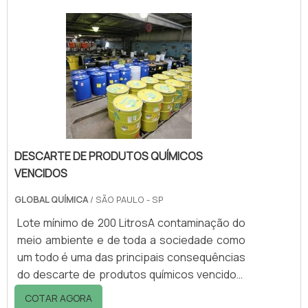
coletora de resíduos realize o trabalho de
forma correta e eficaz, contando com uma
equipe especializada. A ABNT (Associação
Brasileira de Normas Técnicas) regulamenta
a coleta de resíduos industriais, mas além
dela, há legislações.
DESCARTE DE PRODUTOS QUÍMICOS
VENCIDOS
GLOBAL QUÍMICA
/ SÃO PAULO - SP
Lote mínimo de 200 LitrosA contaminação do
meio ambiente e de toda a sociedade como
um todo é uma das principais consequências
do descarte de produtos químicos vencidos.
Existem uma série de práticas corretas que
COTAR AGORA