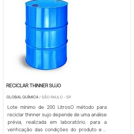
causando danos ambientais.Saiba a
importância da reciclagem do thinnerO
descarte inadequado desse material pode
gerar sérios pro...
RECICLAR THINNER SUJO
GLOBAL QUÍMICA
/ SÃO PAULO - SP
Lote mínimo de 200 LitrosO método para
reciclar thinner sujo depende de uma análise
prévia, realizada em laboratório, para a
verificação das condições do produto e a