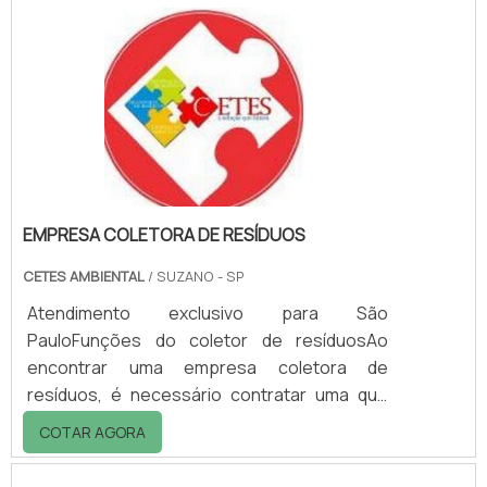
precise de deslocar para descartar
materiais.As lixeiras pode ser encontradas
em tamanhos diversos, adequando assim a
diferentes solicitações.Benefícios de uso
das lixeiras para hotéis: - Organização; -
Limpeza.
EMPRESA COLETORA DE RESÍDUOS
CETES AMBIENTAL
/ SUZANO - SP
Atendimento exclusivo para São
PauloFunções do coletor de resíduosAo
encontrar uma empresa coletora de
resíduos, é necessário contratar uma que
seja especializada na coleta e destinação
COTAR AGORA
correta destes resíduos. Para isso, existem
normas específicas para que a empresa